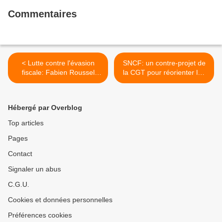
Sénateur Communiste)
Commentaires
< Lutte contre l'évasion
SNCF: un contre-projet de
fiscale: Fabien Roussel
la CGT pour réorienter les
(député PCF): J'ai cherché
décisions du gouvernement
l'argent de Johnny, et je
>
suis tombé en Uruguay
Hébergé par Overblog
(L'Humanité, 8 mars 2018)
Top articles
Pages
Contact
Signaler un abus
C.G.U.
Cookies et données personnelles
Préférences cookies