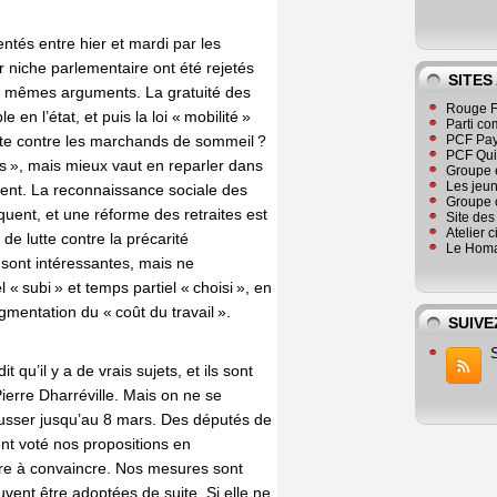
sentés entre hier et mardi par les
 niche parlementaire ont été rejetés
SITES
s mêmes arguments. La gratuité des
Rouge F
 en l’état, et puis la loi « mobilité »
Parti co
lutte contre les marchands de sommeil ?
PCF Pay
PCF Qu
 », mais mieux vaut en reparler dans
Groupe 
Les jeu
ement. La reconnaissance sociale des
Groupe 
uent, et une réforme des retraites est
Site de
Atelier 
e lutte contre la précarité
Le Homa
 sont intéressantes, mais ne
 « subi » et temps partiel « choisi », en
gmentation du « coût du travail ».
SUIVE
t qu’il y a de vrais sujets, et ils sont
ierre Dharréville. Mais on ne se
ousser jusqu’au 8 mars. Des députés de
nt voté nos propositions en
ore à convaincre. Nos mesures sont
uvent être adoptées de suite. Si elle ne