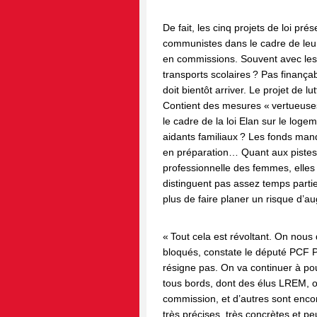
De fait, les cinq projets de loi pré
communistes dans le cadre de leur
en commissions. Souvent avec le
transports scolaires ? Pas finançable
doit bientôt arriver. Le projet de 
Contient des mesures « vertueuses
le cadre de la loi Elan sur le log
aidants familiaux ? Les fonds manq
en préparation… Quant aux pistes d
professionnelle des femmes, elles
distinguent pas assez temps partiel
plus de faire planer un risque d’au
« Tout cela est révoltant. On nous di
bloqués, constate le député PCF P
résigne pas. On va continuer à p
tous bords, dont des élus LREM, o
commission, et d’autres sont enc
très précises, très concrètes et pe