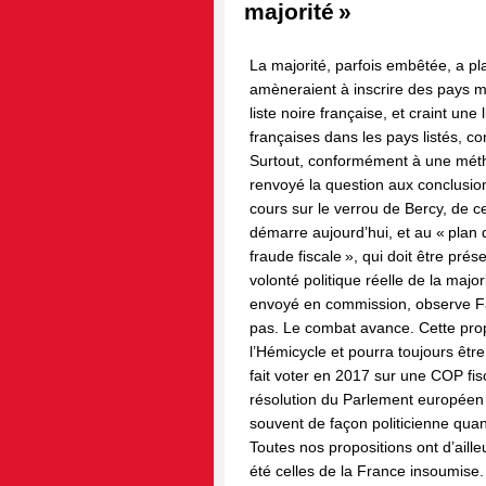
majorité »
La majorité, parfois embêtée, a pl
amèneraient à inscrire des pays 
liste noire française, et craint une 
françaises dans les pays listés, con
Surtout, conformément à une mét
renvoyé la question aux conclusio
cours sur le verrou de Bercy, de ce
démarre aujourd’hui, et au « plan
fraude fiscale », qui doit être prés
volonté politique réelle de la majori
envoyé en commission, observe F
pas. Le combat avance. Cette prop
l’Hémicycle et pourra toujours êtr
fait voter en 2017 sur une COP fisc
résolution du Parlement européen
souvent de façon politicienne qua
Toutes nos propositions ont d’aill
été celles de la France insoumise.