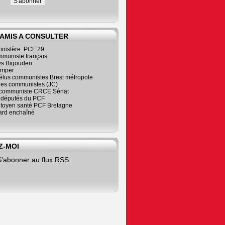
 AMIS A CONSULTER
inistère: PCF 29
mmuniste français
s Bigouden
imper
élus communistes Brest métropole
nes communistes (JC)
communiste CRCE Sénat
s députés du PCF
citoyen santé PCF Bretagne
rd enchaîné
Z-MOI
S'abonner au flux RSS