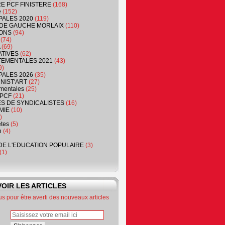
RE PCF FINISTERE
(168)
e
(152)
PALES 2020
(119)
DE GAUCHE MORLAIX
(110)
ONS
(94)
(74)
(69)
ATIVES
(62)
EMENTALES 2021
(43)
9)
PALES 2026
(35)
NIST'ART
(27)
mentales
(25)
PCF
(21)
S DE SYNDICALISTES
(16)
MIE
(10)
)
êtes
(5)
n
(4)
DE L'EDUCATION POPULAIRE
(3)
(1)
OIR LES ARTICLES
 pour être averti des nouveaux articles