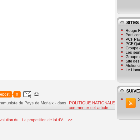
SITES
Rouge F
Parti co
PCF Pay
PCF Qu
Groupe 
Les jeu
Groupe 
Site de
Atelier 
Le Homa
SUIVE
epost
0
ommuniste du Pays de Morlaix
-
dans
POLITIQUE NATIONALE
commenter cet article
…
olution du...
La proposition de loi d’A.... >>