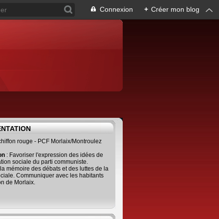
Connexion
+
Créer mon blog
ENTATION
 chiffon rouge - PCF Morlaix/Montroulez
ion
: Favoriser l'expression des idées de
tion sociale du parti communiste.
 la mémoire des débats et des luttes de la
ciale. Communiquer avec les habitants
on de Morlaix.