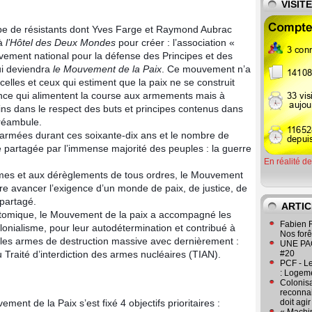
VISIT
upe de résistants dont Yves Farge et Raymond Aubrac
 à
l’Hôtel des Deux Mondes
pour créer : l’association «
vement national pour la défense des Principes et des
ui deviendra
le Mouvement de la Paix
. Ce mouvement n’a
celles et ceux qui estiment que la paix ne se construit
ance qui alimentent la course aux armements mais à
ains dans le respect des buts et principes contenus dans
préambule.
 armées durant ces soixante-dix ans et le nombre de
e partagée par l’immense majorité des peuples : la guerre
En réalité d
mes et aux dérèglements de tous ordres, le Mouvement
ire avancer l’exigence d’un monde de paix, de justice, de
 partagé.
ARTIC
 atomique, le Mouvement de la paix a accompagné les
Fabien R
olonialisme, pour leur autodétermination et contribué à
Nos forêt
s les armes de destruction massive avec dernièrement :
UNE PAGE
u Traité d’interdiction des armes nucléaires (TIAN).
#20
PCF - L
: Logeme
Colonisa
reconnai
ent de la Paix s’est fixé 4 objectifs prioritaires :
doit agi