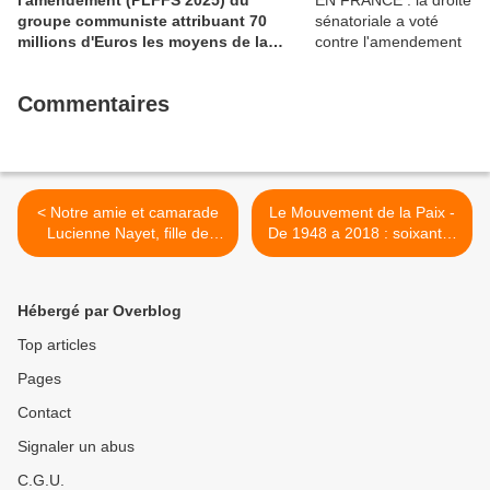
groupe communiste attribuant 70
millions d'Euros les moyens de la
sécurité civile (Ian BROSSAT
Sénateur Communiste)
Commentaires
< Notre amie et camarade
Le Mouvement de la Paix -
Lucienne Nayet, fille de
De 1948 a 2018 : soixante-
déporté à Auschwitz et ex
dix ans de luttes pour la
enfant cachée, militante de
paix ! >
la mémoire, ciblée par un
Hébergé par Overblog
ignoble site antisémite et
néo-nazi
Top articles
Pages
Contact
Signaler un abus
C.G.U.