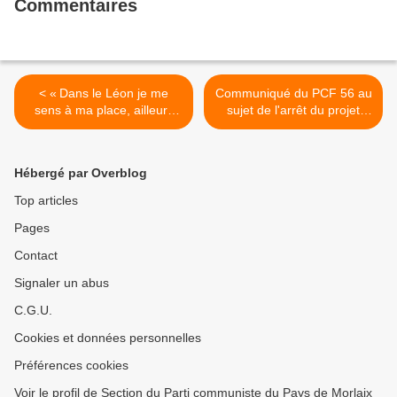
Commentaires
< « Dans le Léon je me
Communiqué du PCF 56 au
sens à ma place, ailleurs
sujet de l'arrêt du projet
c’est le danger » (Ouest-
d'aéroport à Notre-Dame-
France, 17 janvier 2018) :
des-Landes >
Ahmad ne doit pas être
Hébergé par Overblog
renvoyé en Italie. Signez la
pétition pour qu'il obtienne
Top articles
l'asile dans le Finistère!
Pages
Contact
Signaler un abus
C.G.U.
Cookies et données personnelles
Préférences cookies
Voir le profil de Section du Parti communiste du Pays de Morlaix