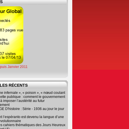
ES
epuis Janvier 2011
LES RÉCENTS
e infernale », « poison », « nœud coulant
dette publique : comment le gouvernement
à imposer l’austérité au futur
nement
 D'histoire : Série - 1936 au jour le jour
 l’espéranto est devenu la langue d’une
évolutionnaire
es cahiers thématiques des Jours Heureux