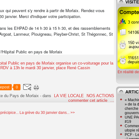
VISIT
ux qui peuvent s'y rendre à partir de Morlaix. Rendez-vous
janvier. Merci d'indiquer votre participation.
u dans les EHPAD de 14 h 30 à 15 h 30, et des rassemblements
Argoat, Lanmeur, Plouigneau, Pleyber-Christ, St Thégonnec, St
l'Hôpital Public en pays de Morlaix
En réalité d
epost
0
ARTIC
te du Pays de Morlaix
-
dans
LA VIE LOCALE
NOS ACTIONS
« Machin
commenter cet article
…
» de la 
cherche 
précipice...
La grève du 30 janvier dans... >>
gouver
UNE PAGE
#19
Comment
utopie r
PCF - L