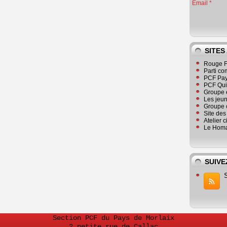
Email
SITES
Rouge F
Parti co
PCF Pay
PCF Qu
Groupe 
Les jeu
Groupe 
Site de
Atelier 
Le Homa
SUIVE
Section PCF du Pays de Morlaix
2 petite rue de Callac