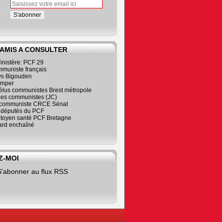
 AMIS A CONSULTER
inistère: PCF 29
mmuniste français
s Bigouden
imper
élus communistes Brest métropole
nes communistes (JC)
communiste CRCE Sénat
s députés du PCF
citoyen santé PCF Bretagne
rd enchaîné
Z-MOI
S'abonner au flux RSS