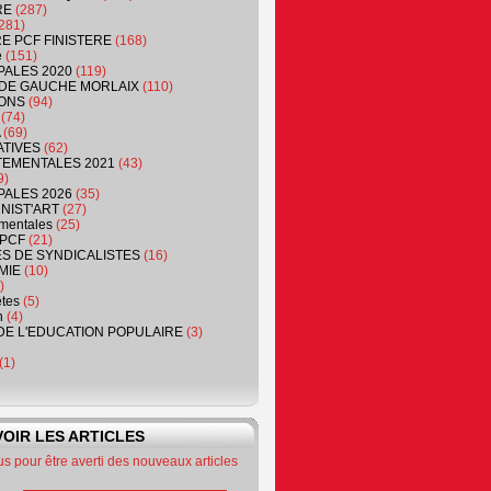
RE
(287)
281)
RE PCF FINISTERE
(168)
e
(151)
PALES 2020
(119)
DE GAUCHE MORLAIX
(110)
ONS
(94)
(74)
(69)
ATIVES
(62)
EMENTALES 2021
(43)
9)
PALES 2026
(35)
NIST'ART
(27)
mentales
(25)
PCF
(21)
S DE SYNDICALISTES
(16)
MIE
(10)
)
êtes
(5)
n
(4)
DE L'EDUCATION POPULAIRE
(3)
(1)
OIR LES ARTICLES
 pour être averti des nouveaux articles