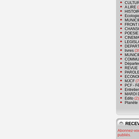
CULTU
A LIRE
(
HISTOI
Ecologi
MUNICI
FRONT 
CHANS
POESIE
CINEMA
LEGISL
DEPART
livres
(3
MUNICI
COMMU
Départe
REVUE 
PAROLE
ECONO
MJCF
(7
PCF - F
Entretie
MARDI 
Edito
(2)
Planète
RECEV
Abonnez-vous
publiés.