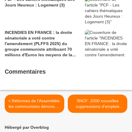
Jours Heureux : Logement (3)
INCENDIES EN FRANCE : la droite
sénatoriale a voté contre
l'amendement (PLFFS 2025) du
groupe communiste attribuant 70
millions d'Euros les moyens de la
sécurité civile (Ian BROSSAT
Sénateur Communiste)
Commentaires
< Réformes de l'Assemblée:
SNCF: 2000 nouvelles
les communistes dénoncent
suppressions d'emplois
"une réduction des
prévues au budget 2018
prérogatives du Parlement"
(Libération, 13 décembre
2017) >
Hébergé par Overblog