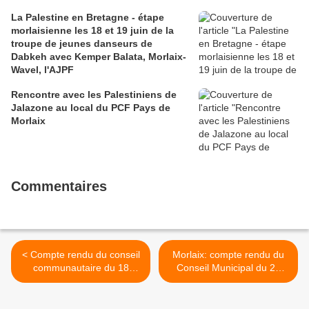
La Palestine en Bretagne - étape
morlaisienne les 18 et 19 juin de la
troupe de jeunes danseurs de
Dabkeh avec Kemper Balata, Morlaix-
Wavel, l'AJPF
Rencontre avec les Palestiniens de
Jalazone au local du PCF Pays de
Morlaix
Commentaires
< Compte rendu du conseil
Morlaix: compte rendu du
communautaire du 18
Conseil Municipal du 20
décembre 2017 de Morlaix-
décembre 2017 par
Communauté par Delphine
Gwendal Hameury (Le
Van Hauwaert, Ouest-
Télégramme, 21 décembre