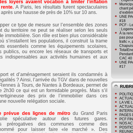
: Logeme
 loyers avaient vocation à limiter l’inflation
Municipa
 rente.
A Paris, les résultats furent spectaculaires
chant pé
és après une hausse de près de 10% sur 10 ans.
d’extrêm
UNE PAGE
#18
opper ce type de mesure sur l’ensemble des zones
PCF - L
: Logeme
u territoire ne peut se réaliser selon les seuls
À la ren
nde immobilière. Son rôle est bien plus considérable
pas pour
ù s’installent les populations, il construit la trame
trafic »
nts essentiels comme les équipements scolaires,
Chapuis
TotalEn
ces publics, ou encore les réseaux de transports et
Pendant 
s indispensables aux activités humaines et aux
CAC 40 
UNE PAGE
#17
sport et d’aménagement seraient ils condamnés à
galités ? Ainsi, l’arrivée du TGV dans de nouvelles
 Rennes à Tours, de Nantes à Bordeaux, permet de
RUBR
e 2h30 ce qui est un formidable progrès. Mais s’il
POLITI
rtigineuse des prix de l’immobilier dans ces
ACTUAL
une nouvelle relégation sociale.
LA VIE
ACTUAL
INTERN
ée prévue des lignes de métro
du Grand Paris
PAGES 
lie spéculative autour des futures gares.
PCF FI
NOS AC
 des prérogatives des communes comme des
POSITI
 nommé pour laisser faire «le marché ». Des
REUNIO