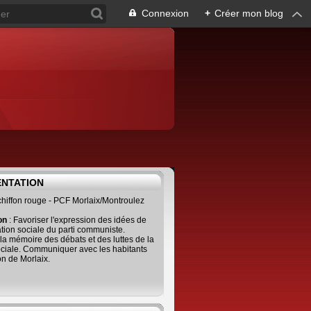
Connexion
+
Créer mon blog
ENTATION
 chiffon rouge - PCF Morlaix/Montroulez
ion
: Favoriser l'expression des idées de
tion sociale du parti communiste.
 la mémoire des débats et des luttes de la
ciale. Communiquer avec les habitants
on de Morlaix.