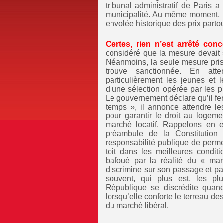
tribunal administratif de Paris
municipalité. Au même moment, l
envolée historique des prix parto
Certes, rien n’est arrêté con
considéré que la mesure devait s
Néanmoins, la seule mesure pris
trouve sanctionnée. En atten
particulièrement les jeunes et l
d’une sélection opérée par les pr
Le gouvernement déclare qu’il fe
temps », il annonce attendre le
pour garantir le droit au logemen
marché locatif. Rappelons en ef
préambule de la Constitution
responsabilité publique de perme
toit dans les meilleures condit
bafoué par la réalité du « mar
discrimine sur son passage et par
souvent, qui plus est, les pl
République se discrédite quand
lorsqu’elle conforte le terreau de
du marché libéral.