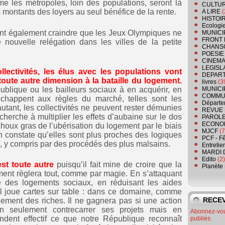
mme les métropoles, loin des populations, seront là
CULTU
les montants des loyers au seul bénéfice de la rente.
A LIRE
(
HISTOI
Ecologi
nt également craindre que les Jeux Olympiques ne
MUNICI
FRONT 
 nouvelle relégation dans les villes de la petite
CHANS
POESIE
CINEMA
LEGISL
lectivités, les élus avec les populations vont
DEPART
ute autre dimension à la bataille du logement.
livres
(3
ublique ou les bailleurs sociaux à en acquérir, en
MUNICI
COMMU
chappent aux règles du marché, telles sont les
Départe
autant, les collectivités ne peuvent rester démunies
REVUE 
 cherche à multiplier les effets d’aubaine sur le dos
PAROLE
ECONO
 choux gras de l’ubérisation du logement par le biais
MJCF
(7
n constate qu’elles sont plus proches des logiques
PCF - F
e, y compris par des procédés des plus malsains.
Entretie
MARDI 
Edito
(2)
st toute autre
puisqu’il fait mine de croire que la
Planète
ment règlera tout, comme par magie. En s’attaquant
e des logements sociaux, en réduisant les aides
 il joue cartes sur table : dans ce domaine, comme
RECEV
rnement des riches. Il ne gagnera pas si une action
on seulement contrecarrer ses projets mais en
Abonnez-vous
dent effectif ce que notre République reconnaît
publiés.