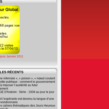
ES
epuis Janvier 2011
LES RÉCENTS
e infernale », « poison », « nœud coulant
dette publique : comment le gouvernement
à imposer l’austérité au futur
nement
 D'histoire : Série - 1936 au jour le jour
 l’espéranto est devenu la langue d’une
évolutionnaire
es cahiers thématiques des Jours Heureux