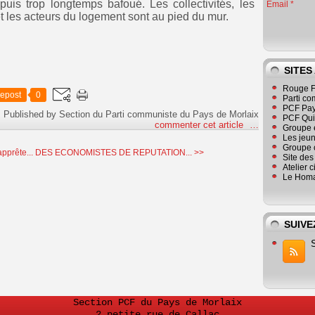
is trop longtemps bafoué. Les collectivités, les
Email
 et les acteurs du logement sont au pied du mur.
SITES
Rouge F
epost
0
Parti co
PCF Pay
Published by Section du Parti communiste du Pays de Morlaix
PCF Qu
commenter cet article
…
Groupe 
Les jeu
Groupe 
pprête...
DES ECONOMISTES DE REPUTATION... >>
Site de
Atelier 
Le Homa
SUIVE
Section PCF du Pays de Morlaix
2 petite rue de Callac