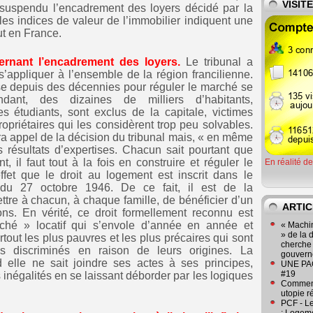
VISIT
 a suspendu l’encadrement des loyers décidé par la
es indices de valeur de l’immobilier indiquent une
ut en France.
cernant l’encadrement des loyers.
Le tribunal a
’appliquer à l’ensemble de la région francilienne.
e depuis des décennies pour réguler le marché se
dant, des dizaines de milliers d’habitants,
es étudiants, sont exclus de la capitale, victimes
opriétaires qui les considèrent trop peu solvables.
ra appel de la décision du tribunal mais, « en même
s résultats d’expertises. Chacun sait pourtant que
t, il faut tout à la fois en construire et réguler le
En réalité d
fet que le droit au logement est inscrit dans le
 du 27 octobre 1946. De ce fait, il est de la
ttre à chacun, à chaque famille, de bénéficier d’un
ARTIC
ions. En vérité, ce droit formellement reconnu est
ché » locatif qui s’envole d’année en année et
« Machin
» de la 
tout les plus pauvres et les plus précaires qui sont
cherche 
us discriminés en raison de leurs origines. La
gouver
 elle ne sait joindre ses actes à ses principes,
UNE PAGE
#19
s inégalités en se laissant déborder par les logiques
Comment
utopie r
PCF - L