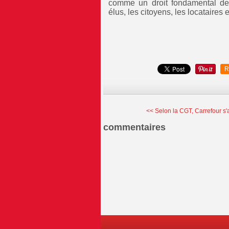
comme un droit fondamental depu
élus, les citoyens, les locataires
R
<< Selon la CGT, Carrefour s'a
commentaires