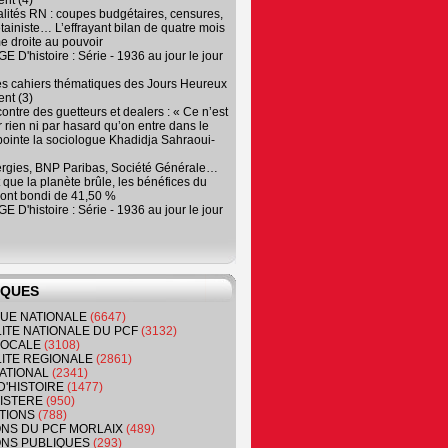
nt (4)
lités RN : coupes budgétaires, censures,
tainiste… L’effrayant bilan de quatre mois
e droite au pouvoir
 D'histoire : Série - 1936 au jour le jour
es cahiers thématiques des Jours Heureux
nt (3)
contre des guetteurs et dealers : « Ce n’est
 rien ni par hasard qu’on entre dans le
, pointe la sociologue Khadidja Sahraoui-
ergies, BNP Paribas, Société Générale…
que la planète brûle, les bénéfices du
ont bondi de 41,50 %
 D'histoire : Série - 1936 au jour le jour
IQUES
QUE NATIONALE
(6647)
ITE NATIONALE DU PCF
(3132)
 LOCALE
(3108)
ITE REGIONALE
(2861)
ATIONAL
(2341)
D'HISTOIRE
(1477)
NISTERE
(950)
TIONS
(788)
ONS DU PCF MORLAIX
(489)
NS PUBLIQUES
(293)