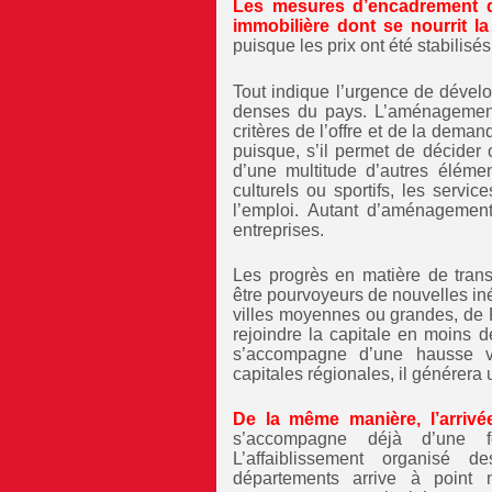
Les mesures d’encadrement des
immobilière dont se nourrit la
puisque les prix ont été stabilis
Tout indique l’urgence de dével
denses du pays. L’aménagement d
critères de l’offre et de la dema
puisque, s’il permet de décider o
d’une multitude d’autres éléme
culturels ou sportifs, les servi
l’emploi. Autant d’aménagement
entreprises.
Les progrès en matière de tran
être pourvoyeurs de nouvelles iné
villes moyennes ou grandes, de
rejoindre la capitale en moins d
s’accompagne d’une hausse ve
capitales régionales, il générera 
De la même manière, l’arriv
s’accompagne déjà d’une fo
L’affaiblissement organisé
départements arrive à point