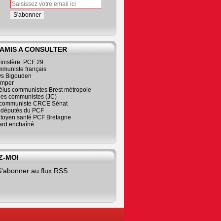
 AMIS A CONSULTER
inistère: PCF 29
mmuniste français
s Bigouden
imper
élus communistes Brest métropole
nes communistes (JC)
communiste CRCE Sénat
s députés du PCF
citoyen santé PCF Bretagne
rd enchaîné
Z-MOI
S'abonner au flux RSS