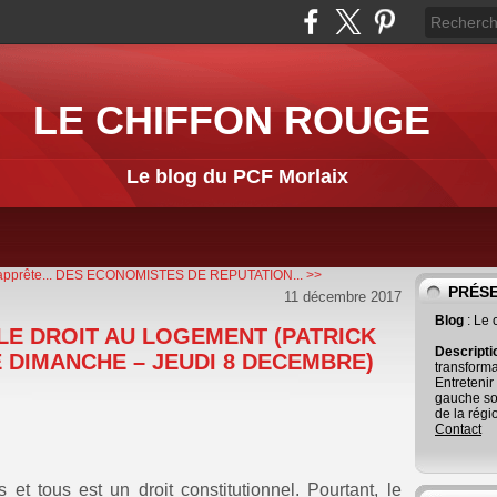
LE CHIFFON ROUGE
Le blog du PCF Morlaix
pprête...
DES ECONOMISTES DE REPUTATION... >>
PRÉS
11 décembre 2017
Blog
: Le
LE DROIT AU LOGEMENT (PATRICK
Descript
E DIMANCHE – JEUDI 8 DECEMBRE)
transforma
Entretenir
gauche so
de la régi
Contact
et tous est un droit constitutionnel. Pourtant, le