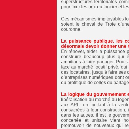
superstructures territoriales co
pour fixer les prix du foncier et 
Ces mécanismes impitoyables fo
soient le cheval de Troie d’une
couronne.
La puissance publique, les col
désormais devoir donner une to
En rénover, aider la puissance p
construire beaucoup plus qui é
ambitions à faire partager. Pour 
face au marché locatif privé, qui
des locataires, jusqu’à faire ses
d’entreprises numériques dont o
du profit que de celles du partag
La logique du gouvernement e
libéralisation du marché du loge
aux APL, en incitant à la vent
consacrées à leur construction,
dans les autres, il est le gouve
concertée et unitaire vient n
promouvoir de nouveaux qui ren