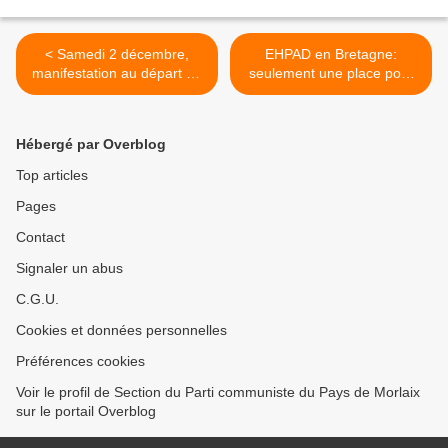
< Samedi 2 décembre,
EHPAD en Bretagne:
manifestation au départ de
seulement une place pour
la Manu pour l'avenir de
quatre seniors (Fréderic
l'hôpital de Morlaix et la
Jacq, Le Télégramme - 30
défense du service de
novembre 2017) >
Hébergé par Overblog
cardiologie. Le PCF dans la
lutte
Top articles
Pages
Contact
Signaler un abus
C.G.U.
Cookies et données personnelles
Préférences cookies
Voir le profil de Section du Parti communiste du Pays de Morlaix
sur le portail Overblog