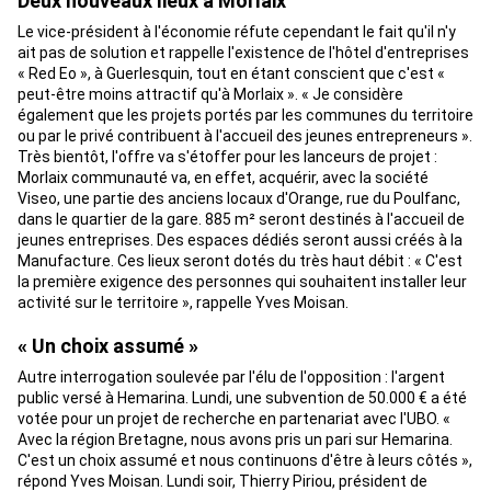
Deux nouveaux lieux à Morlaix
Le vice-président à l'économie réfute cependant le fait qu'il n'y
ait pas de solution et rappelle l'existence de l'hôtel d'entreprises
« Red Eo », à Guerlesquin, tout en étant conscient que c'est «
peut-être moins attractif qu'à Morlaix ». « Je considère
également que les projets portés par les communes du territoire
ou par le privé contribuent à l'accueil des jeunes entrepreneurs ».
Très bientôt, l'offre va s'étoffer pour les lanceurs de projet :
Morlaix communauté va, en effet, acquérir, avec la société
Viseo, une partie des anciens locaux d'Orange, rue du Poulfanc,
dans le quartier de la gare. 885 m² seront destinés à l'accueil de
jeunes entreprises. Des espaces dédiés seront aussi créés à la
Manufacture. Ces lieux seront dotés du très haut débit : « C'est
la première exigence des personnes qui souhaitent installer leur
activité sur le territoire », rappelle Yves Moisan.
« Un choix assumé »
Autre interrogation soulevée par l'élu de l'opposition : l'argent
public versé à Hemarina. Lundi, une subvention de 50.000 € a été
votée pour un projet de recherche en partenariat avec l'UBO. «
Avec la région Bretagne, nous avons pris un pari sur Hemarina.
C'est un choix assumé et nous continuons d'être à leurs côtés »,
répond Yves Moisan. Lundi soir, Thierry Piriou, président de