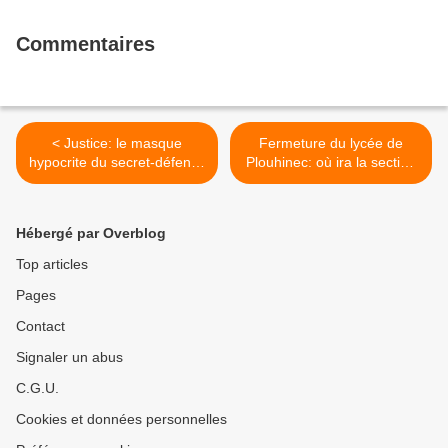
Commentaires
< Justice: le masque
Fermeture du lycée de
hypocrite du secret-défense
Plouhinec: où ira la section
(Stéphane Aubouard,
charpente marine (Ouest-
L'Humanité, 14 décembre
France, 15 décembre 2017)
2017)
>
Hébergé par Overblog
Top articles
Pages
Contact
Signaler un abus
C.G.U.
Cookies et données personnelles