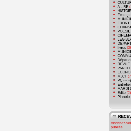
CULTU
A LIRE
(
HISTOI
Ecologi
MUNICI
FRONT 
CHANS
POESIE
CINEMA
LEGISL
DEPART
livres
(3
MUNICI
COMMU
Départe
REVUE 
PAROLE
ECONO
MJCF
(7
PCF - F
Entretie
MARDI 
Edito
(2)
Planète
RECEV
Abonnez-vous
publiés.