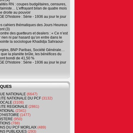
nt (4)
lités RN : coupes budgétaires, censures,
tainiste… L’effrayant bilan de quatre mois
e droite au pouvoir
 D'histoire : Série - 1936 au jour le jour
es cahiers thématiques des Jours Heureux
nt (3)
contre des guetteurs et dealers : « Ce n’est
 rien ni par hasard qu’on entre dans le
, pointe la sociologue Khadidja Sahraoui-
ergies, BNP Paribas, Société Générale…
que la planète brûle, les bénéfices du
ont bondi de 41,50 %
 D'histoire : Série - 1936 au jour le jour
IQUES
QUE NATIONALE
(6647)
ITE NATIONALE DU PCF
(3132)
 LOCALE
(3108)
ITE REGIONALE
(2861)
ATIONAL
(2341)
D'HISTOIRE
(1477)
NISTERE
(950)
TIONS
(788)
ONS DU PCF MORLAIX
(489)
NS PUBLIQUES
(293)