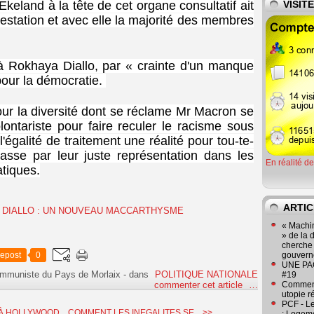
keland à la tête de cet organe consultatif ait
VISIT
estation et avec elle la majorité des membres
t à Rokhaya Diallo, par « crainte d'un manque
pour la démocratie.
pour la diversité dont se réclame Mr Macron se
lontariste pour faire reculer le racisme sous
l'égalité de traitement une réalité pour tou-te-
passe par leur juste représentation dans les
En réalité d
atiques.
ARTIC
« Machin
» de la 
cherche 
epost
0
gouver
UNE PAGE
ommuniste du Pays de Morlaix
-
dans
POLITIQUE NATIONALE
#19
commenter cet article
…
Comment
utopie r
PCF - L
À HOLLYWOOD...
COMMENT LES INEGALITES SE... >>