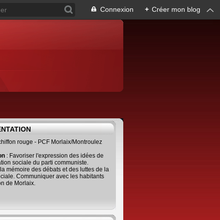
Connexion
+
Créer mon blog
ENTATION
 chiffon rouge - PCF Morlaix/Montroulez
ion
: Favoriser l'expression des idées de
tion sociale du parti communiste.
 la mémoire des débats et des luttes de la
ciale. Communiquer avec les habitants
on de Morlaix.