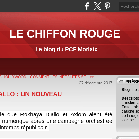
LE CHIFFON ROUGE
Le blog du PCF Morlaix
À HOLLYWOOD...
COMMENT LES INEGALITES SE... >>
PRÉS
27 décembre 2017
Blog
: Le
ALLO : UN NOUVEAU
Descript
transforma
Entretenir
gauche so
able que Rokhaya Diallo et Axiom aient été
de la régi
du numérique après une campagne orchestrée
Contact
rintemps républicain.