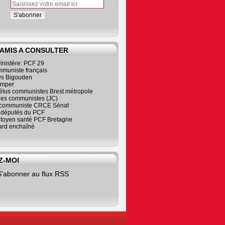
 AMIS A CONSULTER
inistère: PCF 29
mmuniste français
s Bigouden
imper
élus communistes Brest métropole
nes communistes (JC)
communiste CRCE Sénat
s députés du PCF
citoyen santé PCF Bretagne
rd enchaîné
Z-MOI
S'abonner au flux RSS