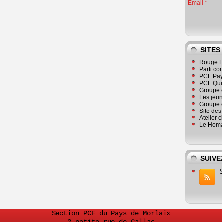
Email
SITES
Rouge F
Parti co
PCF Pay
PCF Qu
Groupe 
Les jeu
Groupe 
Site de
Atelier 
Le Homa
SUIVE
Section PCF du Pays de Morlaix
2 petite rue de Callac