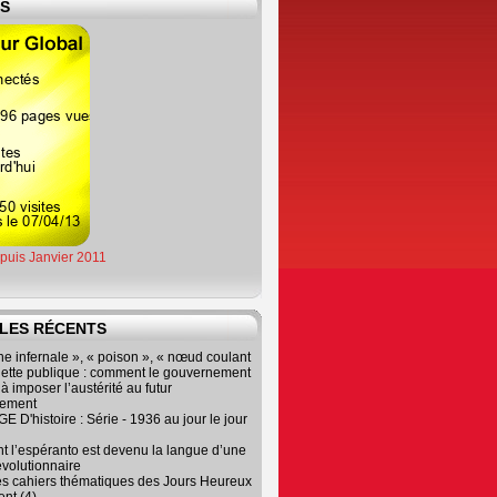
ES
epuis Janvier 2011
LES RÉCENTS
e infernale », « poison », « nœud coulant
dette publique : comment le gouvernement
à imposer l’austérité au futur
nement
 D'histoire : Série - 1936 au jour le jour
 l’espéranto est devenu la langue d’une
évolutionnaire
es cahiers thématiques des Jours Heureux