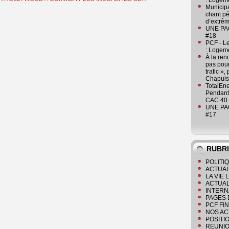
: Logeme
Municipa
chant pé
d’extrêm
UNE PAGE
#18
PCF - L
: Logeme
À la ren
pas pour
trafic »
Chapuis
TotalEn
Pendant 
CAC 40 
UNE PAGE
#17
RUBR
POLITI
ACTUAL
LA VIE
ACTUAL
INTERN
PAGES 
PCF FI
NOS AC
POSITI
REUNIO