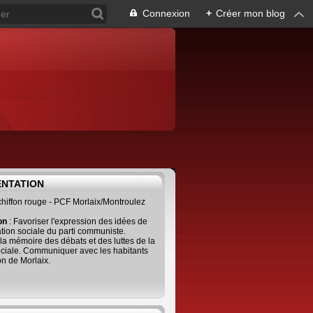
Connexion
+
Créer mon blog
ENTATION
 chiffon rouge - PCF Morlaix/Montroulez
ion
: Favoriser l'expression des idées de
tion sociale du parti communiste.
 la mémoire des débats et des luttes de la
ciale. Communiquer avec les habitants
on de Morlaix.