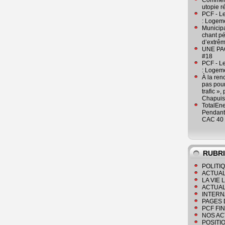
Comment
utopie r
PCF - L
: Logeme
Municipa
chant pé
d’extrêm
UNE PAGE
#18
PCF - L
: Logeme
À la ren
pas pour
trafic »
Chapuis
TotalEn
Pendant 
CAC 40 
RUBR
POLITI
ACTUAL
LA VIE
ACTUAL
INTERN
PAGES 
PCF FI
NOS AC
POSITI