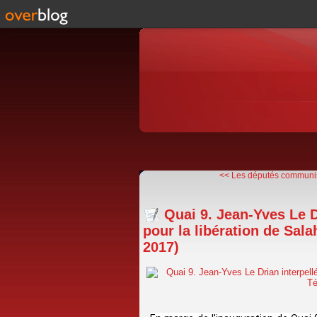
<< Les députés communis
Quai 9. Jean-Yves Le D
pour la libération de Sa
2017)