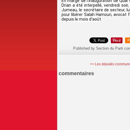
En marge de l'inauguration de Quai 
Drian a été interpellé, vendredi soi
Jumeau, le secrétaire de secteur, lui
pour libérer Salah Hamouri, avocat 
depuis le mois d'août.
R
Published by Section du Parti c
<< Les députés communis
commentaires