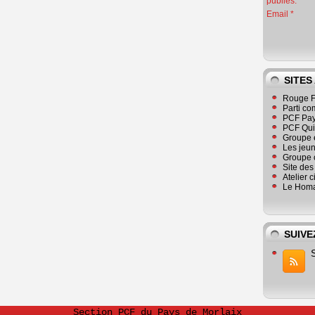
publiés.
Email
SITES
Rouge F
Parti co
PCF Pay
PCF Qu
Groupe 
Les jeu
Groupe 
Site de
Atelier 
Le Homa
SUIVE
Section PCF du Pays de Morlaix