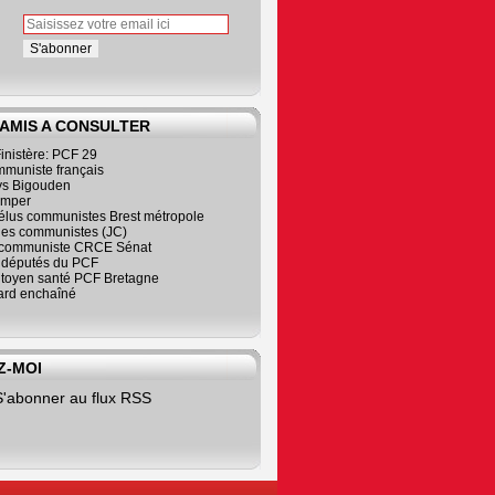
 AMIS A CONSULTER
inistère: PCF 29
mmuniste français
s Bigouden
imper
élus communistes Brest métropole
nes communistes (JC)
communiste CRCE Sénat
s députés du PCF
citoyen santé PCF Bretagne
rd enchaîné
Z-MOI
S'abonner au flux RSS