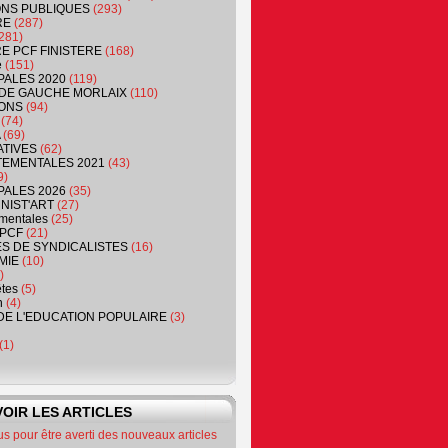
NS PUBLIQUES
(293)
RE
(287)
281)
RE PCF FINISTERE
(168)
e
(151)
PALES 2020
(119)
DE GAUCHE MORLAIX
(110)
ONS
(94)
(74)
(69)
ATIVES
(62)
EMENTALES 2021
(43)
9)
PALES 2026
(35)
NIST'ART
(27)
mentales
(25)
PCF
(21)
S DE SYNDICALISTES
(16)
MIE
(10)
)
êtes
(5)
n
(4)
DE L'EDUCATION POPULAIRE
(3)
(1)
OIR LES ARTICLES
 pour être averti des nouveaux articles