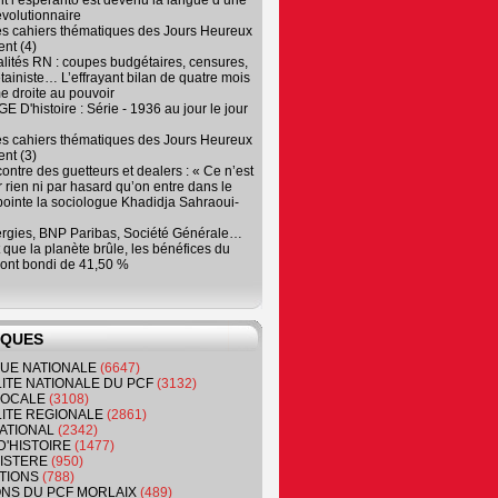
 l’espéranto est devenu la langue d’une
évolutionnaire
es cahiers thématiques des Jours Heureux
nt (4)
lités RN : coupes budgétaires, censures,
tainiste… L’effrayant bilan de quatre mois
e droite au pouvoir
 D'histoire : Série - 1936 au jour le jour
es cahiers thématiques des Jours Heureux
nt (3)
contre des guetteurs et dealers : « Ce n’est
 rien ni par hasard qu’on entre dans le
, pointe la sociologue Khadidja Sahraoui-
ergies, BNP Paribas, Société Générale…
que la planète brûle, les bénéfices du
ont bondi de 41,50 %
IQUES
QUE NATIONALE
(6647)
ITE NATIONALE DU PCF
(3132)
 LOCALE
(3108)
ITE REGIONALE
(2861)
ATIONAL
(2342)
D'HISTOIRE
(1477)
NISTERE
(950)
TIONS
(788)
ONS DU PCF MORLAIX
(489)