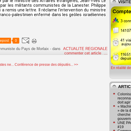
9 par le ministre des Affaires étrangères, Jean-Yves Le
VISIT
r, par les militants communistes de la Lanester. Philippe
 a remis une lettre. Il réclame l'intervention du ministre
franco-palestinien enfermé dans les geôles israéliennes
epost
0
ommuniste du Pays de Morlaix
-
dans
ACTUALITE REGIONALE
commenter cet article
…
tes ne...
Conférence de presse des députés... >>
En réalité d
ARTIC
Colonisa
reconnai
doit agi
« Machin
» de la 
cherche 
gouver
UNE PAGE
#19