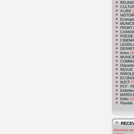
REUNIO
CULTU
A LIRE
(
HISTOI
Ecologi
MUNICI
FRONT 
CHANS
POESIE
CINEMA
LEGISL
DEPART
livres
(3
MUNICI
COMMU
Départe
REVUE 
PAROLE
ECONO
MJCF
(7
PCF - F
Entretie
MARDI 
Edito
(2)
Planète
RECEV
Abonnez-vous