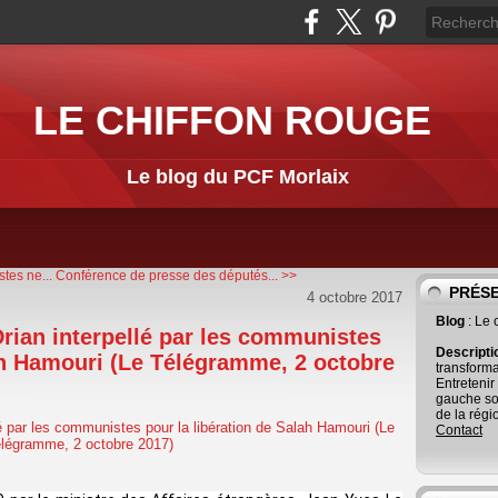
LE CHIFFON ROUGE
Le blog du PCF Morlaix
tes ne...
Conférence de presse des députés... >>
PRÉS
4 octobre 2017
Blog
: Le
rian interpellé par les communistes
Descript
lah Hamouri (Le Télégramme, 2 octobre
transforma
Entretenir
gauche so
de la régi
Contact