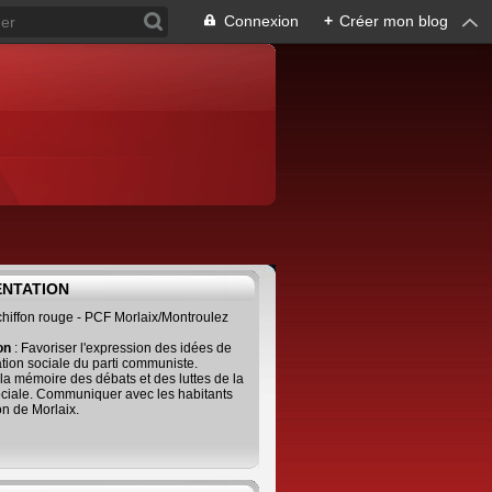
Connexion
+
Créer mon blog
ENTATION
 chiffon rouge - PCF Morlaix/Montroulez
ion
: Favoriser l'expression des idées de
tion sociale du parti communiste.
 la mémoire des débats et des luttes de la
ciale. Communiquer avec les habitants
on de Morlaix.