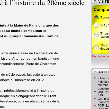
é à l’histoire du 20ème siècle
VISIT
inte à la Maire de Paris chargée des
re et au monde combattant et
dent du groupe Communiste-Front de
ème anniversaire de La libération de
En réalité d
à Lise et Artur London en baptisant une
arrondissement, Porte de Charenton.
ARTIC
u siècle passé, fait suite à un vœu
« Machin
adopté à l’unanimité en 2012.
» de la 
cherche 
gouver
t indéfectiblement lié à l’histoire du
UNE PAGE
#19
 marqué en s’engageant dans le Front
Comment
Résistance, puis en étant victimes de la
utopie r
PCF - L
nnes.