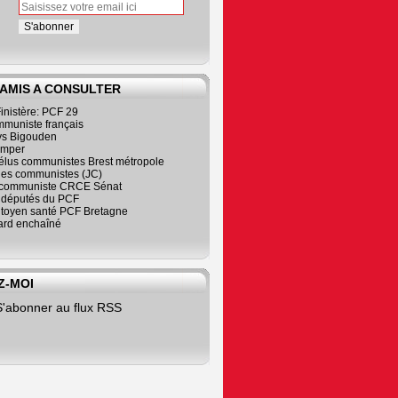
 AMIS A CONSULTER
inistère: PCF 29
mmuniste français
s Bigouden
imper
élus communistes Brest métropole
nes communistes (JC)
communiste CRCE Sénat
s députés du PCF
citoyen santé PCF Bretagne
rd enchaîné
Z-MOI
S'abonner au flux RSS