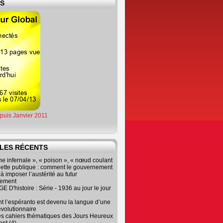
ES
epuis Janvier 2011
LES RÉCENTS
e infernale », « poison », « nœud coulant
dette publique : comment le gouvernement
à imposer l’austérité au futur
nement
 D'histoire : Série - 1936 au jour le jour
 l’espéranto est devenu la langue d’une
évolutionnaire
es cahiers thématiques des Jours Heureux