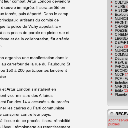
ont leur combat. Artur London deviendra
CULTU
A LIRE
(
n d’œuvre immigrée. Il sera arrêté en
HISTOI
x forcés, puis déporté. Dans le camp
Ecologi
MUNICI
 principaux artisans du comité de
FRONT 
e la police de Vichy appelait la «
CHANS
POESIE
à ses prises de parole en pleine rue et
CINEMA
sme et de la collaboration, fût arrêtée,
LEGISL
DEPART
e.
livres
(3
MUNICI
COMMU
on organisa une manifestation dans le
Départe
REVUE 
 au carrefour de la rue du Faubourg St
PAROLE
 où 150 à 200 participantes lancèrent
ECONO
MJCF
(7
aise.
PCF - F
Entretie
MARDI 
n et Artur London s’installent en
Edito
(2)
Planète
nt vice-ministre des Affaires
t est l’un des 14 « accusés » du procès
miner les cadres du Parti communiste
RECEV
e conspirer contre leur pays.
l’issue de ce procès, il sera réhabilité
Abonnez-vous
publiés.
s l'Aveu, témoignage au retentissement