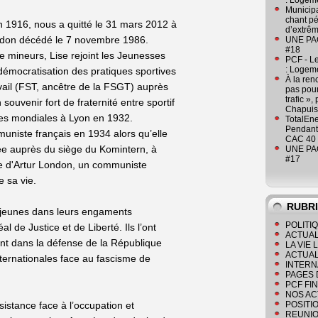
: Logeme
Municipa
chant pé
n 1916, nous a quitté le 31 mars 2012 à
d’extrêm
London décédé le 7 novembre 1986.
UNE PAGE
#18
e mineurs, Lise rejoint les Jeunesses
PCF - L
: Logeme
émocratisation des pratiques sportives
À la ren
vail (FST, ancêtre de la FSGT) auprès
pas pour
trafic »
ouvenir fort de fraternité entre sportif
Chapuis
ades mondiales à Lyon en 1932.
TotalEn
Pendant 
muniste français en 1934 alors qu’elle
CAC 40 
ée auprès du siège du Komintern, à
UNE PAGE
#17
tre d'Artur London, un communiste
e sa vie.
RUBR
s jeunes dans leurs engaments
POLITI
 de Justice et de Liberté. Ils l’ont
ACTUAL
ent dans la défense de la République
LA VIE
ACTUAL
ternationales face au fascisme de
INTERN
PAGES 
PCF FI
NOS AC
sistance face à l’occupation et
POSITI
REUNIO