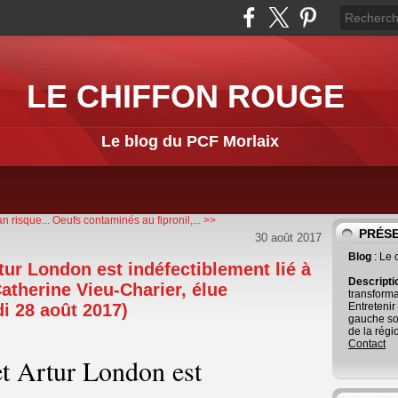
LE CHIFFON ROUGE
Le blog du PCF Morlaix
n risque...
Oeufs contaminés au fipronil,... >>
PRÉS
30 août 2017
Blog
: Le
rtur London est indéfectiblement lié à
Descript
(Catherine Vieu-Charier, élue
transforma
i 28 août 2017)
Entretenir
gauche so
de la régi
Contact
et Artur London est