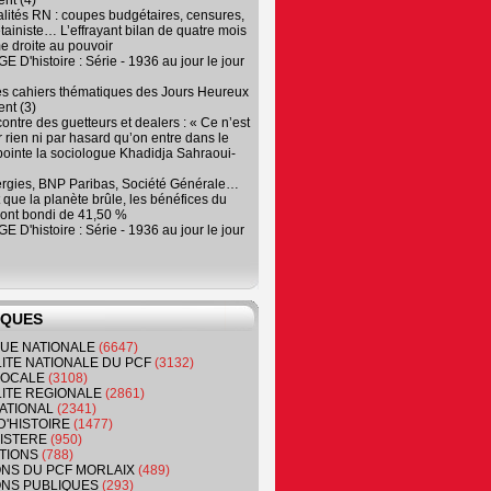
nt (4)
lités RN : coupes budgétaires, censures,
tainiste… L’effrayant bilan de quatre mois
e droite au pouvoir
 D'histoire : Série - 1936 au jour le jour
es cahiers thématiques des Jours Heureux
nt (3)
contre des guetteurs et dealers : « Ce n’est
 rien ni par hasard qu’on entre dans le
, pointe la sociologue Khadidja Sahraoui-
ergies, BNP Paribas, Société Générale…
que la planète brûle, les bénéfices du
ont bondi de 41,50 %
 D'histoire : Série - 1936 au jour le jour
IQUES
QUE NATIONALE
(6647)
ITE NATIONALE DU PCF
(3132)
 LOCALE
(3108)
ITE REGIONALE
(2861)
ATIONAL
(2341)
D'HISTOIRE
(1477)
NISTERE
(950)
TIONS
(788)
ONS DU PCF MORLAIX
(489)
NS PUBLIQUES
(293)