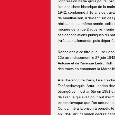
l’oppression nazie qu’ils poursuivr
l’un des chefs historique de la mai
1942, condamné à 10 ans de travau
de Mauthausen, il devient l'un des
résistance. La même année, celle qu
mégère de la rue Daguerre » suite 
ses dénonciations publiques du nazi
livrée aux allemands, puis déporté
Rappelons à ce titre que Lise Lond
12e arrondissement le 27 juin 1942
Antoine et de l’avenue Ledru Rollin
des tracts en entonnant la Marseill
A la libération de Paris, Lise Londo
Tchécoslovaquie. Artur London devie
étrangères. Il est arrêté en 1951 e
de Prague qui avait pour but d’éli
tchécoslovaque que l’on accusait d
Condamné à la prison à perpétuité à 
en 1956. Artur London décrira dan