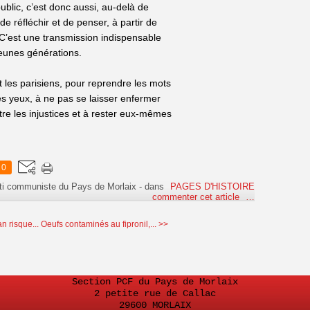
ublic, c’est donc aussi, au-delà de
 réfléchir et de penser, à partir de
e. C’est une transmission indispensable
jeunes générations.
et les parisiens, pour reprendre les mots
les yeux, à ne pas se laisser enfermer
ntre les injustices et à rester eux-mêmes
0
ti communiste du Pays de Morlaix
-
dans
PAGES D'HISTOIRE
commenter cet article
…
n risque...
Oeufs contaminés au fipronil,... >>
Section PCF du Pays de Morlaix
2 petite rue de Callac
29600 MORLAIX