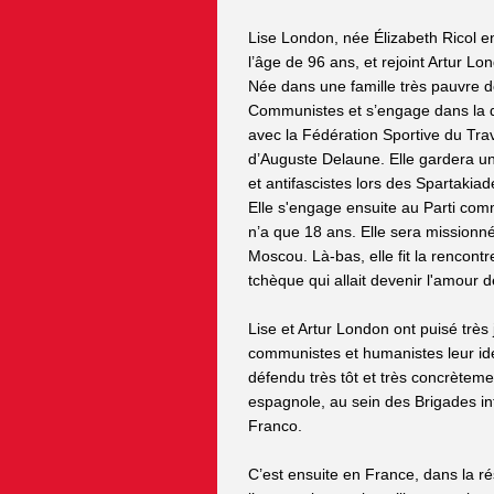
Lise London, née Élizabeth Ricol e
l’âge de 96 ans, et rejoint Artur 
Née dans une famille très pauvre d
Communistes et s’engage dans la d
avec la Fédération Sportive du Tra
d’Auguste Delaune. Elle gardera un s
et antifascistes lors des Spartaki
Elle s'engage ensuite au Parti com
n’a que 18 ans. Elle sera missionn
Moscou. Là-bas, elle fit la rencon
tchèque qui allait devenir l'amour d
Lise et Artur London ont puisé trè
communistes et humanistes leur idéal
défendu très tôt et très concrètem
espagnole, au sein des Brigades in
Franco.
C’est ensuite en France, dans la ré