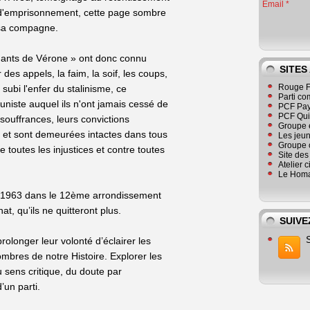
Email
 d'emprisonnement, cette page sombre
c sa compagne.
mants de Vérone » ont donc connu
SITES
r des appels, la faim, la soif, les coups,
Rouge F
nt subi l'enfer du stalinisme, ce
Parti co
niste auquel ils n'ont jamais cessé de
PCF Pay
PCF Qu
souffrances, leurs convictions
Groupe 
é et sont demeurées intactes dans tous
Les jeu
Groupe 
 toutes les injustices et contre toutes
Site de
Atelier 
Le Homa
en 1963 dans le 12ème arrondissement
at, qu’ils ne quitteront plus.
SUIVE
longer leur volonté d’éclairer les
bres de notre Histoire. Explorer les
u sens critique, du doute par
’un parti.