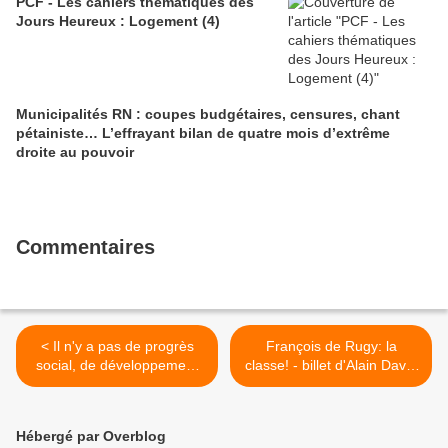
PCF - Les cahiers thématiques des
Jours Heureux : Logement (4)
Municipalités RN : coupes budgétaires, censures, chant
pétainiste… L’effrayant bilan de quatre mois d’extrême
droite au pouvoir
Commentaires
< Il n'y a pas de progrès
François de Rugy: la
social, de développement
classe! - billet d'Alain David
économique pérenne et
>
équilibré, sans une
Fonction publique forte et
Hébergé par Overblog
développée (déclaration