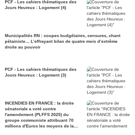
PCF - Les cahiers thématiques des
Jours Heureux : Logement (4)
Pour autant, la CGT n’est pas pour l’immobilisme : elle est
favorable aux réformes et à l’adaptabilité du Service
public.
Municipalités RN : coupes budgétaires, censures, chant
La CGT n’est pas pour la défense étroite de prés carrés :
pétainiste… L’effrayant bilan de quatre mois d’extrême
au contraire, la CGT estime et affirme que la Fonction
droite au pouvoir
publique et le Statut général des fonctionnaires n’ont de
pertinence que si on les lie indissociablement aux besoins
de la population, aux enjeux de citoyenneté.
PCF - Les cahiers thématiques des
Jours Heureux : Logement (3)
Mais, ce dont la CGT a la conviction, c’est qu’il n’y a pas
de progrès social, de développement économique
pérenne et équilibré, sans une Fonction publique forte et
développée.
INCENDIES EN FRANCE : la droite
sénatoriale a voté contre
l'amendement (PLFFS 2025) du
Pour cela, nous sommes et serons disponibles.
groupe communiste attribuant 70
millions d'Euros les moyens de la
Nous le serons à partir des nombreuses propositions dont
sécurité civile (Ian BROSSAT