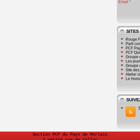
Email
SITES
Rouge F
Parti co
PCF Pay
PCF Qu
Groupe 
Les jeu
Groupe 
Site de
Atelier 
Le Homa
SUIVE
Section PCF du Pays de Morlaix
2 petite rue de Callac