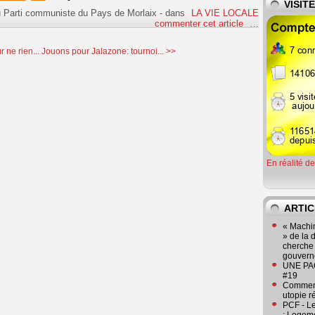
VISIT
u Parti communiste du Pays de Morlaix
-
dans
LA VIE LOCALE
commenter cet article
…
 ne rien...
Jouons pour Jalazone: tournoi... >>
En réalité d
ARTIC
« Machin
» de la 
cherche 
gouver
UNE PAGE
#19
Comment
utopie r
PCF - L