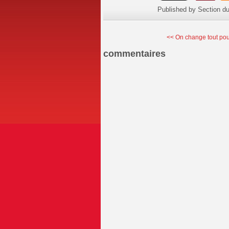
Published by Section d
<< On change tout pour
commentaires