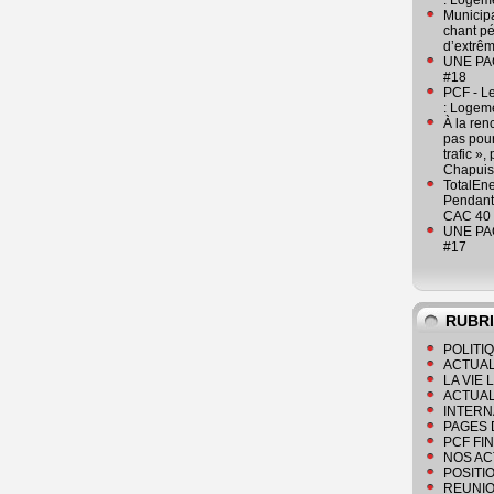
: Logeme
Municipa
chant pé
d’extrêm
UNE PAGE
#18
PCF - L
: Logeme
À la ren
pas pour
trafic »
Chapuis
TotalEn
Pendant 
CAC 40 
UNE PAGE
#17
RUBR
POLITI
ACTUAL
LA VIE
ACTUAL
INTERN
PAGES 
PCF FI
NOS AC
POSITI
REUNIO