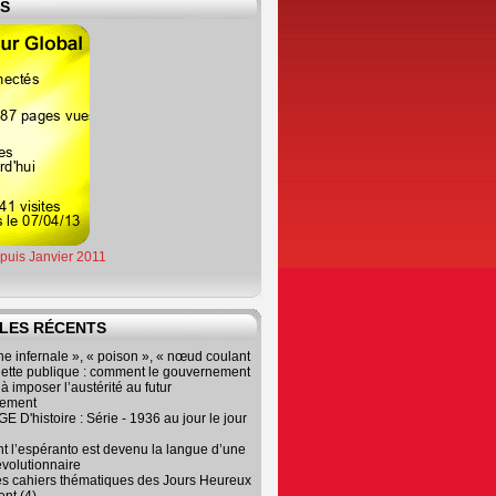
ES
epuis Janvier 2011
LES RÉCENTS
e infernale », « poison », « nœud coulant
dette publique : comment le gouvernement
à imposer l’austérité au futur
nement
 D'histoire : Série - 1936 au jour le jour
 l’espéranto est devenu la langue d’une
évolutionnaire
es cahiers thématiques des Jours Heureux