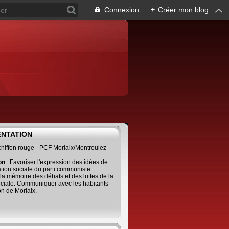
Connexion
+
Créer mon blog
ENTATION
 chiffon rouge - PCF Morlaix/Montroulez
ion
: Favoriser l'expression des idées de
tion sociale du parti communiste.
 la mémoire des débats et des luttes de la
ciale. Communiquer avec les habitants
on de Morlaix.