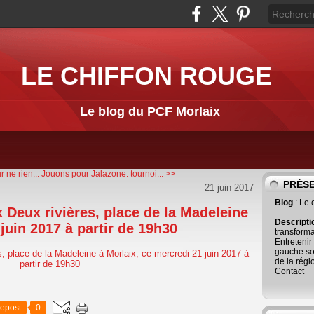
LE CHIFFON ROUGE
Le blog du PCF Morlaix
 ne rien...
Jouons pour Jalazone: tournoi... >>
PRÉS
21 juin 2017
Blog
: Le
 Deux rivières, place de la Madeleine
Descript
juin 2017 à partir de 19h30
transforma
Entretenir
gauche so
de la régi
Contact
epost
0