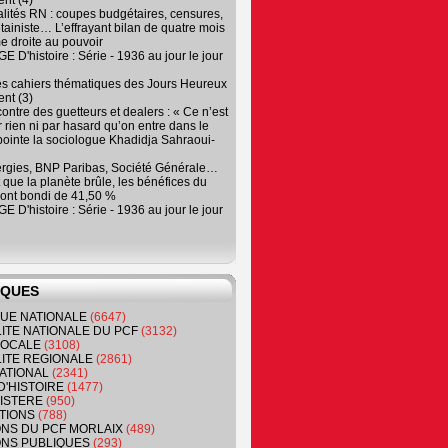
nt (4)
lités RN : coupes budgétaires, censures,
tainiste… L’effrayant bilan de quatre mois
e droite au pouvoir
 D'histoire : Série - 1936 au jour le jour
es cahiers thématiques des Jours Heureux
nt (3)
contre des guetteurs et dealers : « Ce n’est
 rien ni par hasard qu’on entre dans le
, pointe la sociologue Khadidja Sahraoui-
ergies, BNP Paribas, Société Générale…
que la planète brûle, les bénéfices du
ont bondi de 41,50 %
 D'histoire : Série - 1936 au jour le jour
IQUES
QUE NATIONALE
(6647)
ITE NATIONALE DU PCF
(3132)
 LOCALE
(3108)
ITE REGIONALE
(2861)
ATIONAL
(2341)
D'HISTOIRE
(1477)
NISTERE
(950)
TIONS
(788)
ONS DU PCF MORLAIX
(489)
NS PUBLIQUES
(293)