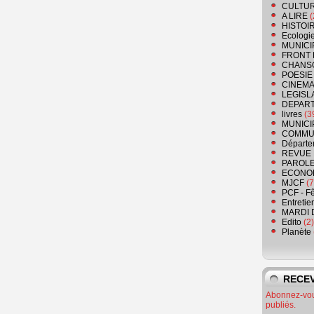
CULTU
A LIRE
(
HISTOI
Ecologi
MUNICI
FRONT 
CHANS
POESIE
CINEMA
LEGISL
DEPART
livres
(3
MUNICI
COMMU
Départe
REVUE 
PAROLE
ECONO
MJCF
(7
PCF - F
Entretie
MARDI 
Edito
(2)
Planète
RECEV
Abonnez-vous
publiés.