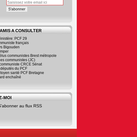
 AMIS A CONSULTER
inistère: PCF 29
mmuniste français
s Bigouden
imper
élus communistes Brest métropole
nes communistes (JC)
communiste CRCE Sénat
s députés du PCF
citoyen santé PCF Bretagne
rd enchaîné
Z-MOI
S'abonner au flux RSS