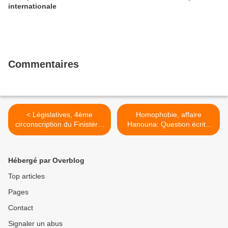
internationale
Commentaires
< Législatives, 4ème
Homophobie, affaire
circonscription du Finistère:
Hanouna: Question écrite
Agriculture: la vision des
de Laurence Cohen,
candidats de la
sénatrice communiste, à la
circonscription de Morlaix
Ministre de la culture Mme
Hébergé par Overblog
(Le Télégramme, 26 mai
Nyssen >
2017)
Top articles
Pages
Contact
Signaler un abus