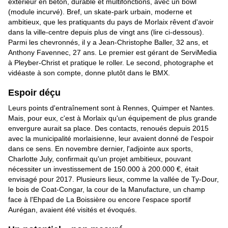
extérieur en béton, durable et multifonctions, avec un bowl
(module incurvé). Bref, un skate-park urbain, moderne et
ambitieux, que les pratiquants du pays de Morlaix rêvent d'avoir
dans la ville-centre depuis plus de vingt ans (lire ci-dessous).
Parmi les chevronnés, il y a Jean-Christophe Baller, 32 ans, et
Anthony Favennec, 27 ans. Le premier est gérant de ServiMedia
à Pleyber-Christ et pratique le roller. Le second, photographe et
vidéaste à son compte, donne plutôt dans le BMX.
Espoir déçu
Leurs points d'entraînement sont à Rennes, Quimper et Nantes.
Mais, pour eux, c'est à Morlaix qu'un équipement de plus grande
envergure aurait sa place. Des contacts, renoués depuis 2015
avec la municipalité morlaisienne, leur avaient donné de l'espoir
dans ce sens. En novembre dernier, l'adjointe aux sports,
Charlotte July, confirmait qu'un projet ambitieux, pouvant
nécessiter un investissement de 150.000 à 200.000 €, était
envisagé pour 2017. Plusieurs lieux, comme la vallée de Ty-Dour,
le bois de Coat-Congar, la cour de la Manufacture, un champ
face à l'Ehpad de La Boissière ou encore l'espace sportif
Aurégan, avaient été visités et évoqués.