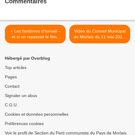
Commentaires
< Les fantômes d'Ismaël -
Vidéo du Conseil Municipal
et si on repassait le film?
de Morlaix du 11 mai 2017:
(Une affiche d'Anne
les interventions d'Ismaël
Caradec et Christophe
Dupont sur le budget 2016,
Ducourant)
les subventions aux
Hébergé par Overblog
associations, Troudousten,
les bibliothèques, la gare >
Top articles
Pages
Contact
Signaler un abus
C.G.U.
Cookies et données personnelles
Préférences cookies
Voir le profil de Section du Parti communiste du Pays de Morlaix