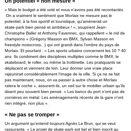
Un potentiel « non mesuré »
« Mais le budget a été voté et nous n'avons pas été recontactés.
On a vraiment le sentiment que Morlaix ne mesure pas le
potentiel, à la fois sportif et touristique, qu'amènerait un
skate-park bien pensé et ambitieux ! », soupirent Jean-
Christophe Baller et Anthony Favennec, qui rappellent « le nid de
champions » (Grégory Masson en BMX, Sylvan Masson en
freestyle motocross...) qui ont grandi dans l'ombre du pays de
Morlaix. Et pourtant : « Les sports urbains concernent les 10 ? 40
ans. Ils combinent des disciplines multiples comme le BMX, le
skateboard, le roller, ou même la trottinette. Les pratiquants se
déplacent et viennent de loin. Leur donner une vraie place
rajeunirait considérablement l'image de la ville. Si ça ne se fait
pas maintenant, nous, on va passer à autre chose et Morlaix
ratera le coche », assurent-ils, un oeil sur le mobilier urbain qu'ils
disent peu souvent bien pensé. « Les bancs du port n'ont pas de
cornières en métal. Les aménagements récents de la gare n'ont
rien intégré, non plus ».
« Ne pas se tromper »
Un argument qu'entend toujours Agnès Le Brun, qui se veut
rassurante. « Le projet de skate-park est bel et bien inscrit au