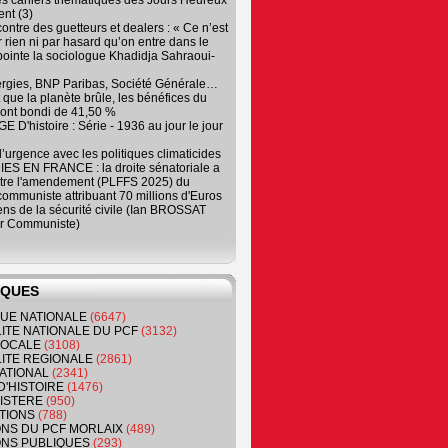
es cahiers thématiques des Jours Heureux
nt (3)
contre des guetteurs et dealers : « Ce n’est
 rien ni par hasard qu’on entre dans le
, pointe la sociologue Khadidja Sahraoui-
ergies, BNP Paribas, Société Générale…
que la planète brûle, les bénéfices du
ont bondi de 41,50 %
 D'histoire : Série - 1936 au jour le jour
 d’urgence avec les politiques climaticides
ES EN FRANCE : la droite sénatoriale a
ntre l'amendement (PLFFS 2025) du
ommuniste attribuant 70 millions d'Euros
ns de la sécurité civile (Ian BROSSAT
r Communiste)
IQUES
QUE NATIONALE
(6647)
ITE NATIONALE DU PCF
(3132)
 LOCALE
(3108)
ITE REGIONALE
(2861)
ATIONAL
(2341)
D'HISTOIRE
(1476)
NISTERE
(950)
TIONS
(788)
ONS DU PCF MORLAIX
(489)
NS PUBLIQUES
(293)