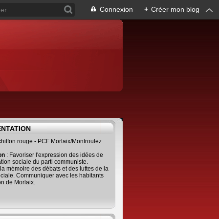
Connexion
+
Créer mon blog
ENTATION
 chiffon rouge - PCF Morlaix/Montroulez
ion
: Favoriser l'expression des idées de
tion sociale du parti communiste.
 la mémoire des débats et des luttes de la
ciale. Communiquer avec les habitants
on de Morlaix.