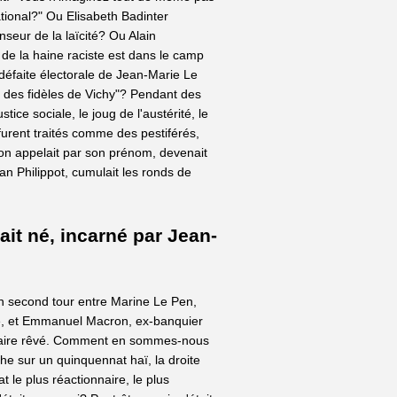
tional?" Ou Elisabeth Badinter
seur de la laïcité? Ou Alain
 de la haine raciste est dans le camp
 défaite électorale de Jean-Marie Le
 des fidèles de Vichy"? Pendant des
tice sociale, le joug de l'austérité, le
 furent traités comme des pestiférés,
u'on appelait par son prénom, devenait
an Philippot, cumulait les ronds de
ait né, incarné par Jean-
d'un second tour entre Marine Le Pen,
lle, et Emmanuel Macron, ex-banquier
rsaire rêvé. Comment en sommes-nous
che sur un quinquennat haï, la droite
at le plus réactionnaire, le plus