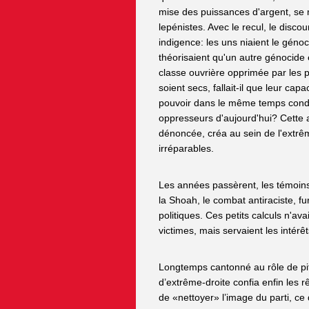
mise des puissances d'argent, se m
lepénistes. Avec le recul, le dis
indigence: les uns niaient le génoci
théorisaient qu'un autre génocide é
classe ouvrière opprimée par les pu
soient secs, fallait-il que leur capa
pouvoir dans le même temps conda
oppresseurs d'aujourd'hui? Cette 
dénoncée, créa au sein de l'extr
irréparables.
Les années passèrent, les témoins 
la Shoah, le combat antiraciste, f
politiques. Ces petits calculs n'ava
victimes, mais servaient les intérêt
Longtemps cantonné au rôle de pitbu
d’extrême-droite confia enfin les rê
de «nettoyer» l’image du parti, ce 