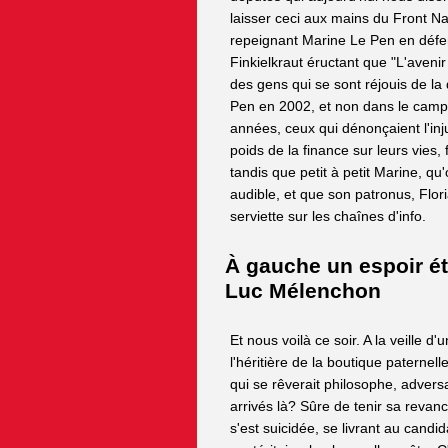
laisser ceci aux mains du Front Na
repeignant Marine Le Pen en défen
Finkielkraut éructant que "L'avenir
des gens qui se sont réjouis de la
Pen en 2002, et non dans le camp
années, ceux qui dénonçaient l'injus
poids de la finance sur leurs vies,
tandis que petit à petit Marine, q
audible, et que son patronus, Flori
serviette sur les chaînes d'info.
À gauche un espoir ét
Luc Mélenchon
Et nous voilà ce soir. A la veille 
l'héritière de la boutique paterne
qui se rêverait philosophe, adve
arrivés là? Sûre de tenir sa revan
s'est suicidée, se livrant au candid