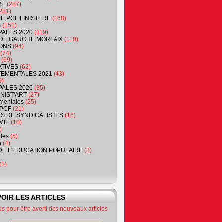
RE
(287)
281)
RE PCF FINISTERE
(168)
e
(151)
PALES 2020
(119)
DE GAUCHE MORLAIX
(110)
ONS
(94)
(74)
(69)
ATIVES
(62)
EMENTALES 2021
(43)
9)
PALES 2026
(35)
NIST'ART
(27)
mentales
(25)
PCF
(21)
S DE SYNDICALISTES
(16)
MIE
(10)
)
êtes
(5)
n
(4)
DE L'EDUCATION POPULAIRE
(3)
(1)
OIR LES ARTICLES
 pour être averti des nouveaux articles