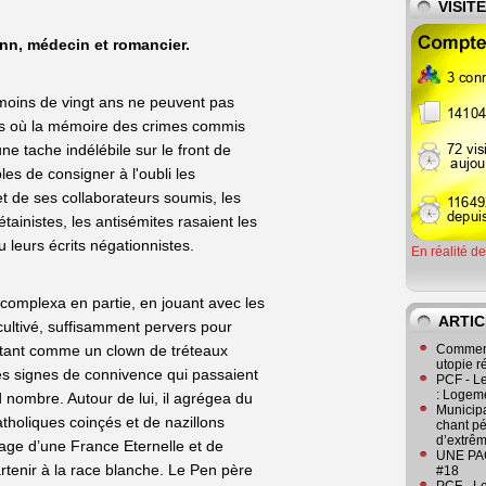
VISIT
nn, médecin et romancier.
moins de vingt ans ne peuvent pas
ps où la mémoire des crimes commis
une tache indélébile sur le front de
les de consigner à l'oubli les
t de ses collaborateurs soumis, les
pétainistes, les antisémites rasaient les
leurs écrits négationnistes.
En réalité d
écomplexa en partie, en jouant avec les
ARTIC
cultivé, suffisamment pervers pour
ttant comme un clown de tréteaux
Comment
utopie r
es signes de connivence qui passaient
PCF - L
: Logeme
 nombre. Autour de lui, il agrégea du
Municipa
tholiques coinçés et de nazillons
chant pé
d’extrêm
age d’une France Eternelle et de
UNE PAGE
rtenir à la race blanche. Le Pen père
#18