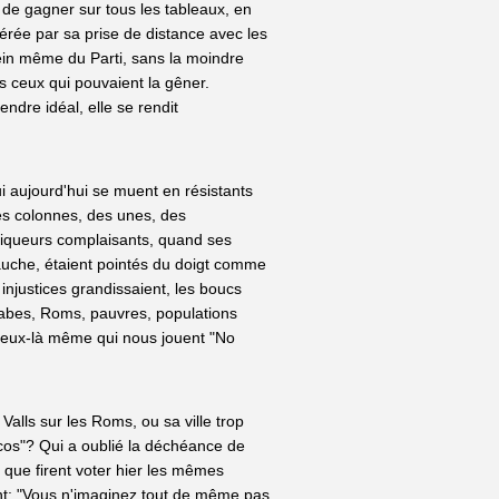
 de gagner sur tous les tableaux, en
dérée par sa prise de distance avec les
sein même du Parti, sans la moindre
s ceux qui pouvaient la gêner.
ndre idéal, elle se rendit
 aujourd'hui se muent en résistants
des colonnes, des unes, des
niqueurs complaisants, quand ses
gauche, étaient pointés du doigt comme
njustices grandissaient, les boucs
arabes, Roms, pauvres, populations
ceux-là même qui nous jouent "No
Valls sur les Roms, ou sa ville trop
cos"? Qui a oublié la déchéance de
es que firent voter hier les mêmes
nt: "Vous n'imaginez tout de même pas