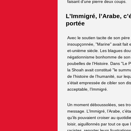
faisant d’une pierre deux coups.
L’Immigré, l’Arabe, c’
portée
Avec le soutien tacite de son père
insoupçonnée, "Marine" avait fait e
et-unième siècle. Les blagues dout
négationnisme bonhomme de son p
poubelles de l’Histoire. Dans "Le 
la Shoah avait constitué "le summ
de l’histoire de l’humanité, sur leq
s’était empressée de cibler son di
acceptable, l’Immigré.
Un moment déboussolées, ses tro
message. L’Immigré, l’Arabe, c’ét
qu’ils pouvaient croiser au quotidi
loisir, aiguillonnés par tout ce q
racistes, reporter leurs frustrati