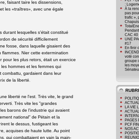
PCF - L
, faisant taire les dissensions,
: Logeme
et les «traîtres», avec une égale
À la ren
pas pour
trafic »
Chapuis
TotalEn
Pendant 
durant lesquelles s'était constitué
CAC 40 
ordon de sécurité difficilement
UNE PAGE
#17
ne fosse, dans laquelle gisaient des
En finir
INCENDI
n flammes. Nier cette extermination
voté co
r pour les plus retors, était un exercice
groupe c
les moye
r, les hommes et les femmes qui
Sénateu
nt combattu, gardaient dans leur
x de la liberté.
RUBR
une liberté ne l'est. Très vite, le grand
POLITI
ACTUAL
rverti. Très vite les "grandes
LA VIE
les barons de l'industrie qui avaient
ACTUAL
INTERN
sement national" de Pétain et la
PAGES 
irent le dessus, fustigeant les
PCF FI
NOS AC
e, acquises de haute lutte. Au point
POSITI
s, qui combattaient en vain la main-
REUNIO