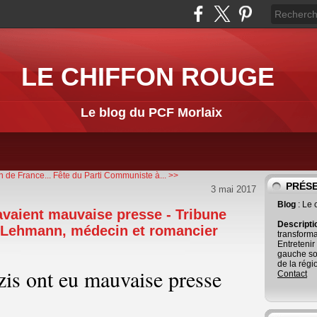
LE CHIFFON ROUGE
Le blog du PCF Morlaix
n de France...
Fête du Parti Communiste à... >>
PRÉS
3 mai 2017
Blog
: Le
avaient mauvaise presse - Tribune
Descript
n Lehmann, médecin et romancier
transforma
Entretenir
gauche so
de la régi
zis ont eu mauvaise presse
Contact