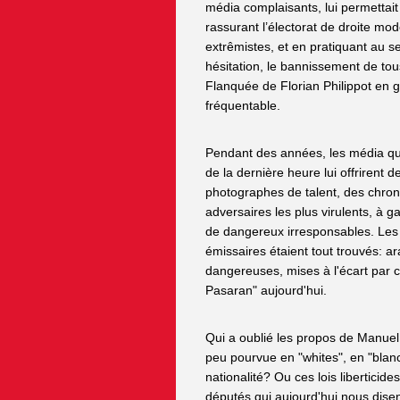
média complaisants, lui permettait
rassurant l’électorat de droite mo
extrêmistes, et en pratiquant au 
hésitation, le bannissement de tou
Flanquée de Florian Philippot en ge
fréquentable.
Pendant des années, les média qui
de la dernière heure lui offrirent 
photographes de talent, des chro
adversaires les plus virulents, à 
de dangereux irresponsables. Les i
émissaires étaient tout trouvés: 
dangereuses, mises à l'écart par 
Pasaran" aujourd'hui.
Qui a oublié les propos de Manuel 
peu pourvue en "whites", en "blan
nationalité? Ou ces lois liberticid
députés qui aujourd'hui nous dise