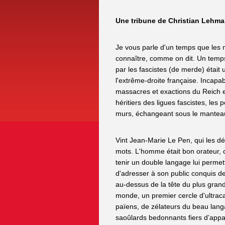
Une tribune de Christian Lehma
Je vous parle d'un temps que les 
connaître, comme on dit. Un tem
par les fascistes (de merde) était 
l'extrême-droite française. Incapab
massacres et exactions du Reich e
héritiers des ligues fascistes, les 
murs, échangeant sous le manteau 
Vint Jean-Marie Le Pen, qui les d
mots. L'homme était bon orateur, 
tenir un double langage lui perme
d'adresser à son public conquis d
au-dessus de la tête du plus grand
monde, un premier cercle d'ultraca
païens, de zélateurs du beau lang
saoûlards bedonnants fiers d’appa