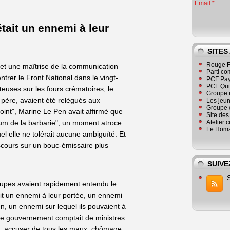
Email
était un ennemi à leur
SITES
Rouge F
 et une maîtrise de la communication
Parti co
ntrer le Front National dans le vingt-
PCF Pay
PCF Qu
euses sur les fours crématoires, le
Groupe 
ère, avaient été relégués aux
Les jeu
Groupe 
Point", Marine Le Pen avait affirmé que
Site de
um de la barbarie", un moment atroce
Atelier 
Le Homa
uel elle ne tolérait aucune ambiguïté. Et
scours sur un bouc-émissaire plus
SUIVE
upes avaient rapidement entendu le
ait un ennemi à leur portée, un ennemi
en, un ennemi sur lequel ils pouvaient à
ue le gouvernement comptait de ministres
ons, accuser de tous les maux: chômage,