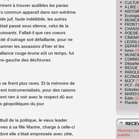
CULTU
irent à trouver audibles les parias
A LIRE
(
HISTOI
cours commun apparaît dans son extrême
Ecologi
de juif, faute indélébile, les autres
MUNICI
FRONT 
tait passé sous silence, celui de la
CHANS
issants. Fallait-il que ces coeurs
POESIE
CINEMA
cité d'outrage soit défaillante, pour ne
LEGISL
mner les assassins d'hier et les
DEPART
livres
(3
alliance rouge-brune eût un temps, fut
MUNICI
COMMU
ême-gauche des déchirures
Départe
REVUE 
PAROLE
ECONO
MJCF
(7
se firent plus rares. Et la mémoire de
PCF - F
urent instrumentalisés, pour des raisons
Entretie
MARDI 
ient rien à voir avec le respect dû aux
Edito
(2)
Planète
s géopolitiques du jour.
ll de la politique, le vieux leader
RECEV
nes à sa fille Marine, charge à celle-ci
Abonnez-vous
dont elle s’était empressée avec zèle,
publiés.