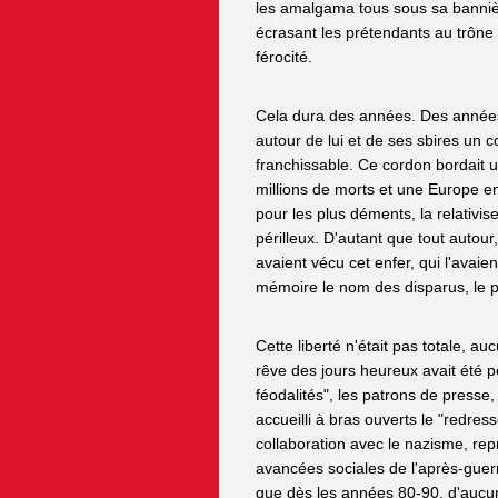
les amalgama tous sous sa bannière
écrasant les prétendants au trône 
férocité.
Cela dura des années. Des années 
autour de lui et de ses sbires un c
franchissable. Ce cordon bordait u
millions de morts et une Europe e
pour les plus déments, la relativise
périlleux. D'autant que tout autou
avaient vécu cet enfer, qui l'avaie
mémoire le nom des disparus, le pri
Cette liberté n'était pas totale, auc
rêve des jours heureux avait été pe
féodalités", les patrons de presse, 
accueilli à bras ouverts le "redres
collaboration avec le nazisme, repr
avancées sociales de l'après-guerr
que dès les années 80-90, d'aucun