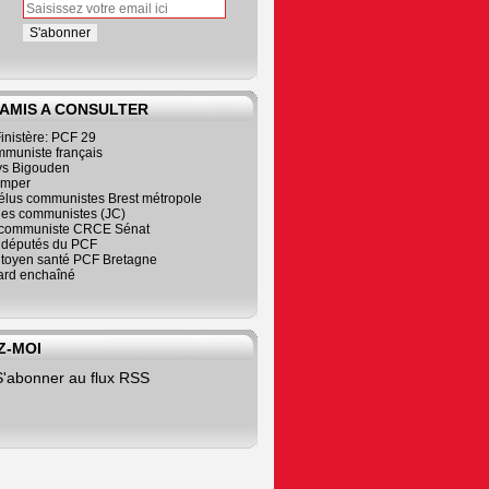
 AMIS A CONSULTER
inistère: PCF 29
mmuniste français
s Bigouden
imper
élus communistes Brest métropole
nes communistes (JC)
communiste CRCE Sénat
s députés du PCF
citoyen santé PCF Bretagne
rd enchaîné
Z-MOI
S'abonner au flux RSS