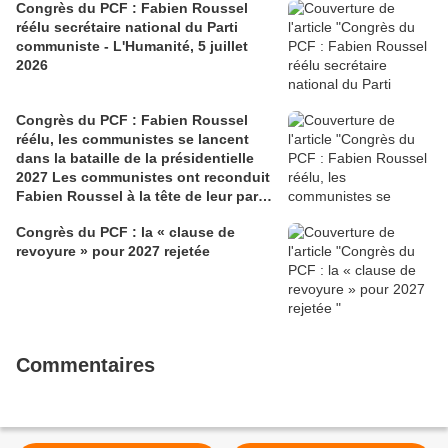
Congrès du PCF : Fabien Roussel
réélu secrétaire national du Parti
communiste - L'Humanité, 5 juillet
2026
Congrès du PCF : Fabien Roussel
réélu, les communistes se lancent
dans la bataille de la présidentielle
2027 Les communistes ont reconduit
Fabien Roussel à la tête de leur parti,
à l’issue du 40e congrès national, à
Congrès du PCF : la « clause de
Lille. Le secrétaire national, dont la
revoyure » pour 2027 rejetée
candidature devrait être officialisée le
6 septembre, veut désormais jeter «
toutes ses forces » dans la campagne
présidentielle.
Commentaires