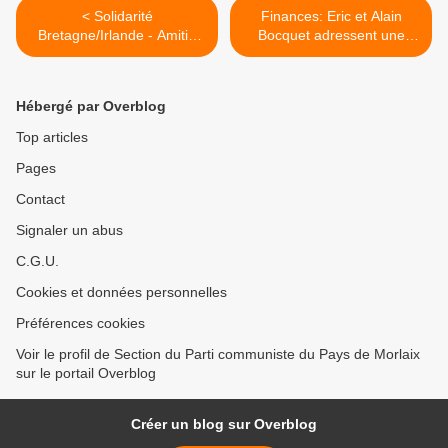
< Solidarité
Finances: Eric et Alain
Bretagne/Irlande - Amitié
Bocquet adressent une
Parti Communiste/ Sinn
lettre au président de la
Féin: Rencontre avec
République pour une COP
Raymond Mc Cartney le
mondiale contre l'évasion
Hébergé par Overblog
vendredi 12 mai au
fiscale >
Patronage Sanquer à Brest
Top articles
Pages
Contact
Signaler un abus
C.G.U.
Cookies et données personnelles
Préférences cookies
Voir le profil de Section du Parti communiste du Pays de Morlaix
sur le portail Overblog
Créer un blog sur Overblog