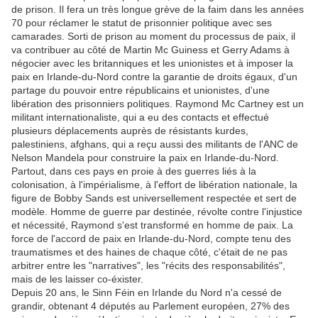
de prison. Il fera un très longue grève de la faim dans les années
70 pour réclamer le statut de prisonnier politique avec ses
camarades. Sorti de prison au moment du processus de paix, il
va contribuer au côté de Martin Mc Guiness et Gerry Adams à
négocier avec les britanniques et les unionistes et à imposer la
paix en Irlande-du-Nord contre la garantie de droits égaux, d'un
partage du pouvoir entre républicains et unionistes, d'une
libération des prisonniers politiques. Raymond Mc Cartney est un
militant internationaliste, qui a eu des contacts et effectué
plusieurs déplacements auprès de résistants kurdes,
palestiniens, afghans, qui a reçu aussi des militants de l'ANC de
Nelson Mandela pour construire la paix en Irlande-du-Nord.
Partout, dans ces pays en proie à des guerres liés à la
colonisation, à l'impérialisme, à l'effort de libération nationale, la
figure de Bobby Sands est universellement respectée et sert de
modèle. Homme de guerre par destinée, révolte contre l'injustice
et nécessité, Raymond s'est transformé en homme de paix. La
force de l'accord de paix en Irlande-du-Nord, compte tenu des
traumatismes et des haines de chaque côté, c'était de ne pas
arbitrer entre les "narratives", les "récits des responsabilités",
mais de les laisser co-éxister.
Depuis 20 ans, le Sinn Féin en Irlande du Nord n'a cessé de
grandir, obtenant 4 députés au Parlement européen, 27% des