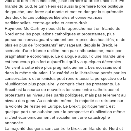
voix aux dernières élections, juste derrière la droite unioniste. En
Irlande du Sud, le Sinn Féin est aussi la première force politique
de gauche, une force qui monte et met en danger la suprématie
des deux forces politiques libérales et conservatrices
traditionnelles, centre-gauche et centre-droit.
Raymond Mc Cartney nous dit le rapprochement en Irlande du
Nord entre les populations catholiques et protestantes, plus
personne n'envisageant vraiment une reprise des hostilités, et de
plus en plus de "protestants" envisageant, depuis le Brexit, le
scénario d'une Irlande unifiée, non par enthousiasme, mais par
pragmatisme économique. Le dialogue autour d'une Irlande unie
est beaucoup plus fort aujourd'hui qu'il y a quelques décennies.
On vient à cette idée plus pragmatiquement. Les écossais sont
dans la même situation. L'austérité et le libéralisme portés par les
conservateurs et unionistes peut rendre aussi la perspective de la
réunification plus populaire, y compris chez les protestants. Le
Brexit est la source de nouvelles tensions entre catholiques et
protestants au niveau des partis politiques, mais pas tellement au
niveau des gens. Au contraire même, la majorité se retrouve sur
la volonté de rester en Europe. Le Brexit, politiquement, est
quelque part une aubaine pour la perspective d'unification même
si c'est économiquement et socialement une catastrophe
annoncée.
La majorité des gens sont contre le Brexit en Irlande-du-Nord et