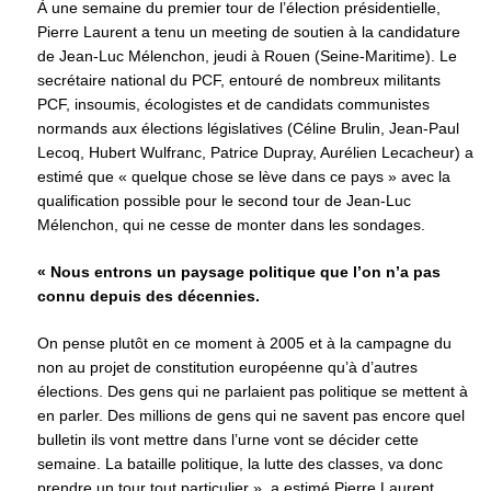
À une semaine du premier tour de l’élection présidentielle,
Pierre Laurent a tenu un meeting de soutien à la candidature
de Jean-Luc Mélenchon, jeudi à Rouen (Seine-Maritime). Le
secrétaire national du PCF, entouré de nombreux militants
PCF, insoumis, écologistes et de candidats communistes
normands aux élections législatives (Céline Brulin, Jean-Paul
Lecoq, Hubert Wulfranc, Patrice Dupray, Aurélien Lecacheur) a
estimé que « quelque chose se lève dans ce pays » avec la
qualification possible pour le second tour de Jean-Luc
Mélenchon, qui ne cesse de monter dans les sondages.
« Nous entrons un paysage politique que l’on n’a pas
connu depuis des décennies.
On pense plutôt en ce moment à 2005 et à la campagne du
non au projet de constitution européenne qu’à d’autres
élections. Des gens qui ne parlaient pas politique se mettent à
en parler. Des millions de gens qui ne savent pas encore quel
bulletin ils vont mettre dans l’urne vont se décider cette
semaine. La bataille politique, la lutte des classes, va donc
prendre un tour tout particulier », a estimé Pierre Laurent.