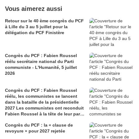
Vous aimerez aussi
Retour sur le 40 ème congrès du PCF
à Lille du 3 au 5 juillet pour la
délégation du PCF Finistère
Congrès du PCF : Fabien Roussel
réélu secrétaire national du Parti
communiste - L'Humanité, 5 juillet
2026
Congrès du PCF : Fabien Roussel
réélu, les communistes se lancent
dans la bataille de la présidentielle
2027 Les communistes ont reconduit
Fabien Roussel à la tête de leur parti,
à l’issue du 40e congrès national, à
Congrès du PCF : la « clause de
Lille. Le secrétaire national, dont la
revoyure » pour 2027 rejetée
candidature devrait être officialisée le
6 septembre, veut désormais jeter «