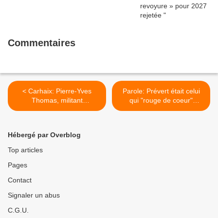
toutes ses forces » dans la campagne
présidentielle.
Commentaires
< Carhaix: Pierre-Yves
Parole: Prévert était celui
Thomas, militant
qui "rouge de coeur"
communiste depuis 50 ans
(L'Humanité, 7 avril 2017) >
(Alexandre Hoguin, Ouest-
France)
Hébergé par Overblog
Top articles
Pages
Contact
Signaler un abus
C.G.U.