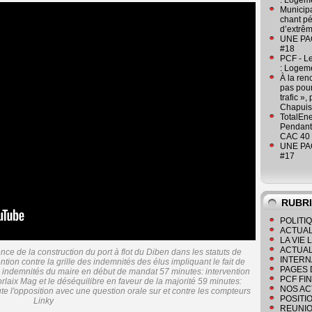
: Logeme
Municipa
chant pé
d’extrêm
UNE PAGE
#18
PCF - L
: Logeme
À la ren
pas pour
trafic »
Chapuis
TotalEn
Pendant 
CAC 40 
UNE PAGE
#17
RUBR
POLITI
ACTUAL
LA VIE
ACTUAL
nce de la construction du port à flot du Diben dans les statuts de
INTERN
ion contre la grille des indemnités des élus impliquant le fait de
PAGES 
s indemnités du maire en début de mandat 57 minutes: intervention
PCF FI
rlaix Mag et le déséquilibre en faveur de la majorité 59 minutes:
NOS AC
te l'opposition avec une question orale sur et contre les compteurs
POSITI
Linky
REUNIO