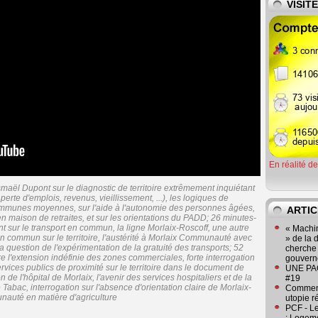
VISIT
En réalité d
smaël Dupont sur le diagnostic de territoire extrêmement inquiétant
te d'emplois, revenus, vieillissement, ...), les logiques de
communes moyennes, sur l'aide à l'autonomie des personnes âgées,
ARTIC
 maison de retraites, et sur les orientations du PADD; 26 minutes-
nt sur le transport en commun, la ligne Morlaix-Roscoff, une autre
« Machin
 commun sur le territoire, l'austérité à Morlaix Communauté avec
» de la 
la question de l'expérimentation de la gratuité des transports; 52
cherche 
e l'extension indéfinie des zones commerciales, forte interrogation
gouver
rvices publics de proximité sur le territoire dans le document de
UNE PAGE
 de l'hôpital de Morlaix, l'avenir des services hospitaliers et de la
#19
 Tabac, interrogation sur l'absence d'orientation claire de Morlaix-
Comment
auté en matière d'agriculture
utopie r
PCF - L