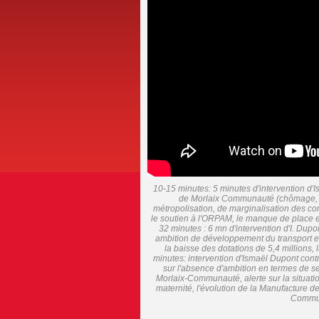
10-15 minutes: 5 minutes d'intervention d'I
de Morlaix Communauté (chômage, per
métropolisation, de marginalisation des 
le soutien à l'ORPAM, le manque de place en
32 minutes : 6 mn d'intervention d'I. Dupo
ambition de développement du transport en
la baisse des dotations de 5,4 millions, 
minutes: intervention d'Ismaël Dupont contr
sur l'absence d'ambition en termes de se
Morlaix-Communauté, alerte sur la situation
maternité, l'évolution de la Manufacture de
Commun