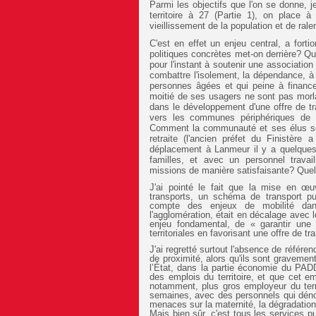
Parmi les objectifs que l'on se donne, 
territoire à 27 (Partie 1), on place à
vieillissement de la population et de ral
C'est en effet un enjeu central, a fortio
politiques concrètes met-on derrière? Q
pour l'instant à soutenir une association
combattre l'isolement, la dépendance, à f
personnes âgées et qui peine à finance
moitié de ses usagers ne sont pas morla
dans le développement d'une offre de t
vers les communes périphériques de 
Comment la communauté et ses élus se 
retraite (l'ancien préfet du Finistère
déplacement à Lanmeur il y a quelques 
familles, et avec un personnel travai
missions de manière satisfaisante? Quel e
J'ai pointé le fait que la mise en œu
transports, un schéma de transport p
compte des enjeux de mobilité da
l'agglomération, était en décalage avec
enjeu fondamental, de « garantir une d
territoriales en favorisant une offre de 
J'ai regretté surtout l'absence de référ
de proximité, alors qu'ils sont gravement
l’État, dans la partie économie du PAD
des emplois du territoire, et que cet em
notamment, plus gros employeur du territ
semaines, avec des personnels qui dénonce
menaces sur la maternité, la dégradation
Mais bien sûr, c'est tous les services p