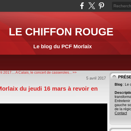
LE CHIFFON ROUGE
Le blog du PCF Morlaix
l 2017:...
A Calais, le concert de casseroles... >>
PRÉS
5 avril 2017
Blog
: Le
orlaix du jeudi 16 mars à revoir en
Descript
transforma
Entretenir
gauche so
de la régi
Contact