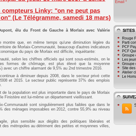
Email
 compteurs Linky: "on ne peut pas
ation" (Le Télégramme, samedi 18 mars)
 Dupont, élu du Front de Gauche à Morlaix avec Valérie
SITES
Rouge F
toire montre que, en même temps qu'une diminution légère du
Parti co
territoire de Morlaix-Communauté, beaucoup d'autres indicateurs
PCF Pay
PCF Qu
conomique du pays de Morlaix est difficile, inquiétante:
Groupe 
té, selon les chiffres officiels qui sont sous-estimés, on le
Les jeu
s les formes de chômage, est plus élevé que la moyenne
Groupe 
%) avec un chiffre alarmant de 9,5% au 2nd trimestre 2016.
Site de
Atelier 
 continue à diminuer depuis 2008, dans le secteur privé cette
Le Homa
 2008 et 2015. Le secteur public représente 37% des emplois
té.
ent de la population est plus importante dans le pays de Morlaix
SUIVE
 le Finistère est lui-même un département vieillissant.
aix-Communauté sont singulièrement plus faibles que dans le
50% des ménages imposables en 2012, contre 55,9% au niveau
ragile, plus sensible aux dégâts des politiques libérales et
nt des métropoles au détriment des petites et moyennes villes,