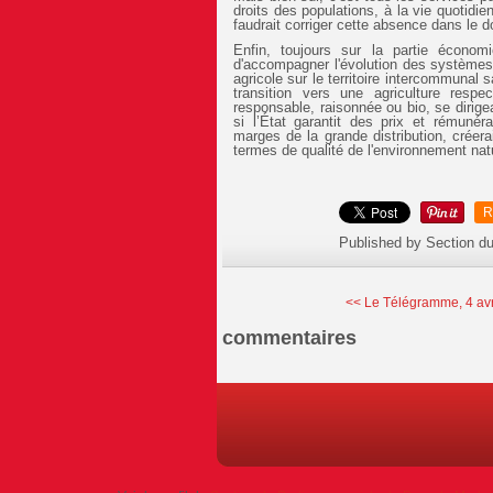
droits des populations, à la vie quotidie
faudrait corriger cette absence dans le
Enfin, toujours sur la partie économi
d'accompagner l'évolution des systèmes d
agricole sur le territoire intercommunal 
transition vers une agriculture resp
responsable, raisonnée ou bio, se dirigea
si l’État garantit des prix et rémun
marges de la grande distribution, créerai
termes de qualité de l'environnement natu
R
Published by Section d
<< Le Télégramme, 4 avri
commentaires