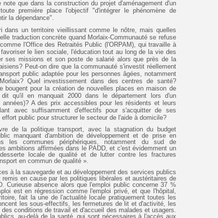
je note que dans la construction du projet d'aménagement d'un
 toute première place l'objectif "d'intégrer le phénomène de
entir la dépendance".
ri dans un territoire vieillissant comme le nôtre, mais quelles
uelle traduction concrète quand Morlaix-Communauté se refuse
 comme l'Office des Retraités Public (l'ORPAM), qui travaille à
avoriser le lien sociale, l'éducation tout au long de la vie des
r ses missions et son poste de salarié alors que près de la
isiens? Peut-on dire que la communauté s'investit réellement
ransport public adaptée pour les personnes âgées, notamment
Morlaix? Quel investissement dans des centres de santé?
bougent pour la création de nouvelles places en maison de
 a dit qu'il en manquait 2000 dans le département lors d'un
années)? A des prix accessibles pour les résidents et leurs
llant avec suffisamment d'effectifs pour s'acquitter de ses
ffort public pour structurer le secteur de l'aide à domicile?
vre de la politique transport, avec la stagnation du budget
ublic manquant d'ambition de développement et de prise en
ns les communes périphériques, notamment du sud de
 les ambitions affirmées dans le PADD, et c'est évidemment un
esserte locale de qualité et de lutter contre les fractures
transport en commun de qualité ».
ences à la sauvegarde et au développement des services publics
 remis en cause par les politiques libérales et austéritaires de
D. Curieuse absence alors que l'emploi public concerne 37 %
ploi est en régression comme l'emploi privé, et que l'hôpital,
oire, fait la une de l'actualité locale pratiquement toutes les
nt les sous-effectifs, les fermetures de lit et d'activité, les
 des conditions de travail et d'accueil des malades et usagers.
ublics, au-delà de la santé, qui sont nécessaires à l'accès aux