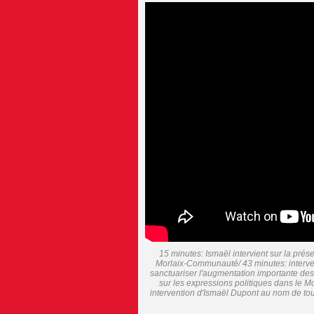
15 minutes: Ismaël intervient sur la prése
Morlaix-Communauté/ 43 minutes: intervent
sanctuariser l'augmentation importante de
sur les expressions politiques dans le Mo
intervention d'Ismaël Dupont au nom de tou