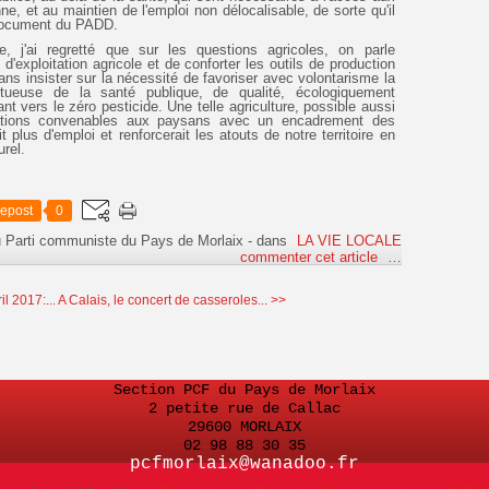
nne, et au maintien de l'emploi non délocalisable, de sorte qu'il
 document du PADD.
e, j'ai regretté que sur les questions agricoles, on parle
'exploitation agricole et de conforter les outils de production
sans insister sur la nécessité de favoriser avec volontarisme la
ectueuse de la santé publique, de qualité, écologiquement
nt vers le zéro pesticide. Une telle agriculture, possible aussi
érations convenables aux paysans avec un encadrement des
t plus d'emploi et renforcerait les atouts de notre territoire en
rel.
epost
0
u Parti communiste du Pays de Morlaix
-
dans
LA VIE LOCALE
commenter cet article
…
l 2017:...
A Calais, le concert de casseroles... >>
Section PCF du Pays de Morlaix
2 petite rue de Callac
29600 MORLAIX
02 98 88 30 35
pcfmorlaix@wanadoo.fr