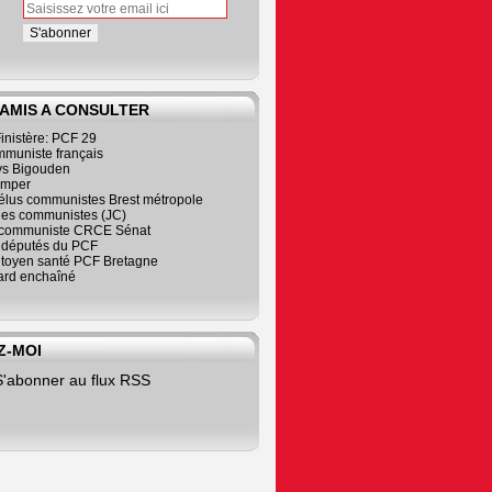
 AMIS A CONSULTER
inistère: PCF 29
mmuniste français
s Bigouden
imper
élus communistes Brest métropole
nes communistes (JC)
communiste CRCE Sénat
s députés du PCF
citoyen santé PCF Bretagne
rd enchaîné
Z-MOI
S'abonner au flux RSS