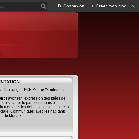
Connexion
+
Créer mon blog
ENTATION
 chiffon rouge - PCF Morlaix/Montroulez
ion
: Favoriser l'expression des idées de
tion sociale du parti communiste.
 la mémoire des débats et des luttes de la
ciale. Communiquer avec les habitants
on de Morlaix.