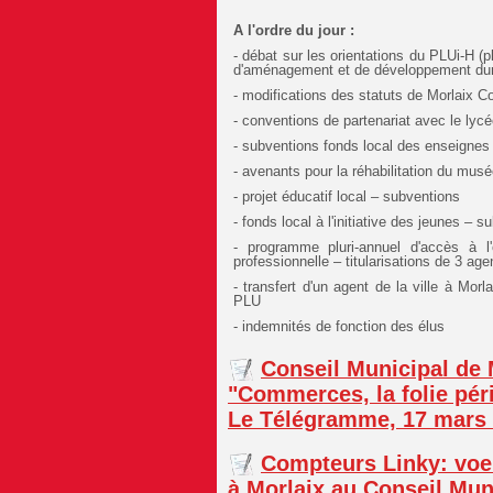
A l'ordre du jour :
- débat sur les orientations du PLUi-H (
d'aménagement et de développement dur
- modifications des statuts de Morlaix
- conventions de partenariat avec le lyc
- subventions fonds local des enseignes 
- avenants pour la réhabilitation du mus
- projet éducatif local – subventions
- fonds local à l'initiative des jeunes – 
- programme pluri-annuel d'accès à l'e
professionnelle – titularisations de 3 age
- transfert d'un agent de la ville à Mo
PLU
- indemnités de fonction des élus
Conseil Municipal de 
"Commerces, la folie pé
Le Télégramme, 17 mars 
Compteurs Linky: voeu
à Morlaix au Conseil Mun