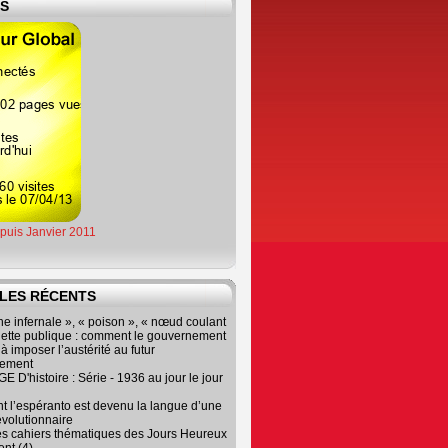
ES
epuis Janvier 2011
LES RÉCENTS
e infernale », « poison », « nœud coulant
dette publique : comment le gouvernement
à imposer l’austérité au futur
nement
 D'histoire : Série - 1936 au jour le jour
 l’espéranto est devenu la langue d’une
évolutionnaire
es cahiers thématiques des Jours Heureux