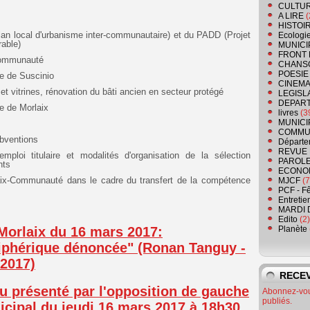
CULTU
A LIRE
(
HISTOI
plan local d'urbanisme inter-communautaire) et du PADD (Projet
Ecologi
able)
MUNICI
FRONT 
 Communauté
CHANS
POESIE
ée de Suscinio
CINEMA
et vitrines, rénovation du bâti ancien en secteur protégé
LEGISL
DEPART
ée de Morlaix
livres
(3
MUNICI
COMMU
subventions
Départe
REVUE 
mploi titulaire et modalités d'organisation de la sélection
PAROLE
nts
ECONO
rlaix-Communauté dans le cadre du transfert de la compétence
MJCF
(7
PCF - F
Entretie
MARDI 
Edito
(2)
Morlaix du 16 mars 2017:
Planète
riphérique dénoncée" (Ronan Tanguy -
2017)
RECEV
 présenté par l'opposition de gauche
Abonnez-vous
publiés.
icipal du jeudi 16 mars 2017 à 18h30