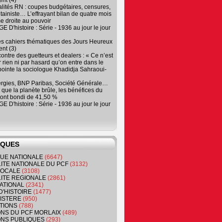
nt (4)
lités RN : coupes budgétaires, censures,
tainiste… L’effrayant bilan de quatre mois
e droite au pouvoir
 D'histoire : Série - 1936 au jour le jour
es cahiers thématiques des Jours Heureux
nt (3)
contre des guetteurs et dealers : « Ce n’est
 rien ni par hasard qu’on entre dans le
, pointe la sociologue Khadidja Sahraoui-
ergies, BNP Paribas, Société Générale…
que la planète brûle, les bénéfices du
ont bondi de 41,50 %
 D'histoire : Série - 1936 au jour le jour
IQUES
QUE NATIONALE
(6647)
ITE NATIONALE DU PCF
(3132)
 LOCALE
(3108)
ITE REGIONALE
(2861)
ATIONAL
(2341)
D'HISTOIRE
(1477)
NISTERE
(950)
TIONS
(788)
ONS DU PCF MORLAIX
(489)
NS PUBLIQUES
(293)