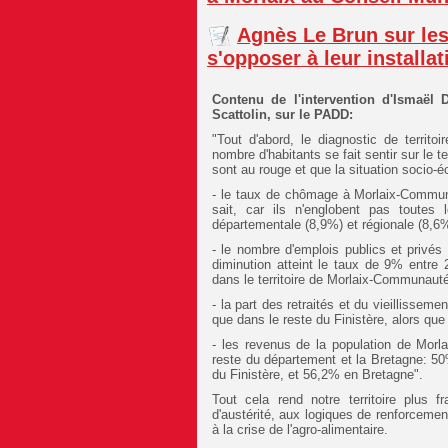
Agnès Le Brun sur les
s'opposer à leur install
Contenu de l'intervention d'Ismaël
Scattolin, sur le PADD:
"Tout d'abord, le diagnostic de terri
nombre d'habitants se fait sentir sur le 
sont au rouge et que la situation socio-é
- le taux de chômage à Morlaix-Communau
sait, car ils n'englobent pas toute
départementale (8,9%) et régionale (8,6
- le nombre d'emplois publics et privés
diminution atteint le taux de 9% entre
dans le territoire de Morlaix-Communau
- la part des retraités et du vieillissem
que dans le reste du Finistère, alors que
- les revenus de la population de Morl
reste du département et la Bretagne: 
du Finistère, et 56,2% en Bretagne".
Tout cela rend notre territoire plus f
d'austérité, aux logiques de renforceme
à la crise de l'agro-alimentaire.