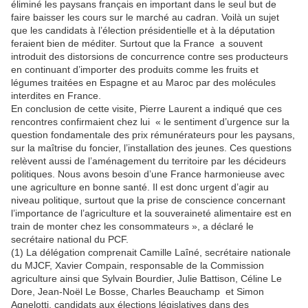
éliminé les paysans français en important dans le seul but de
faire baisser les cours sur le marché au cadran. Voilà un sujet
que les candidats à l’élection présidentielle et à la députation
feraient bien de méditer. Surtout que la France a souvent
introduit des distorsions de concurrence contre ses producteurs
en continuant d’importer des produits comme les fruits et
légumes traitées en Espagne et au Maroc par des molécules
interdites en France.
En conclusion de cette visite, Pierre Laurent a indiqué que ces
rencontres confirmaient chez lui « le sentiment d’urgence sur la
question fondamentale des prix rémunérateurs pour les paysans,
sur la maîtrise du foncier, l’installation des jeunes. Ces questions
relèvent aussi de l’aménagement du territoire par les décideurs
politiques. Nous avons besoin d’une France harmonieuse avec
une agriculture en bonne santé. Il est donc urgent d’agir au
niveau politique, surtout que la prise de conscience concernant
l’importance de l’agriculture et la souveraineté alimentaire est en
train de monter chez les consommateurs », a déclaré le
secrétaire national du PCF.
(1) La délégation comprenait Camille Laîné, secrétaire nationale
du MJCF, Xavier Compain, responsable de la Commission
agriculture ainsi que Sylvain Bourdier, Julie Battison, Céline Le
Dore, Jean-Noël Le Bosse, Charles Beauchamp et Simon
Agnelotti, candidats aux élections législatives dans des