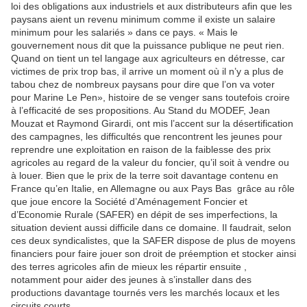
loi des obligations aux industriels et aux distributeurs afin que les
paysans aient un revenu minimum comme il existe un salaire
minimum pour les salariés » dans ce pays. « Mais le
gouvernement nous dit que la puissance publique ne peut rien.
Quand on tient un tel langage aux agriculteurs en détresse, car
victimes de prix trop bas, il arrive un moment où il n’y a plus de
tabou chez de nombreux paysans pour dire que l’on va voter
pour Marine Le Pen», histoire de se venger sans toutefois croire
à l’efficacité de ses propositions. Au Stand du MODEF, Jean
Mouzat et Raymond Girardi, ont mis l’accent sur la désertification
des campagnes, les difficultés que rencontrent les jeunes pour
reprendre une exploitation en raison de la faiblesse des prix
agricoles au regard de la valeur du foncier, qu’il soit à vendre ou
à louer. Bien que le prix de la terre soit davantage contenu en
France qu’en Italie, en Allemagne ou aux Pays Bas grâce au rôle
que joue encore la Société d’Aménagement Foncier et
d’Economie Rurale (SAFER) en dépit de ses imperfections, la
situation devient aussi difficile dans ce domaine. Il faudrait, selon
ces deux syndicalistes, que la SAFER dispose de plus de moyens
financiers pour faire jouer son droit de préemption et stocker ainsi
des terres agricoles afin de mieux les répartir ensuite ,
notamment pour aider des jeunes à s’installer dans des
productions davantage tournés vers les marchés locaux et les
circuits courts.