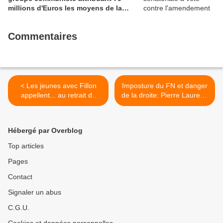
millions d'Euros les moyens de la
sécurité civile (Ian BROSSAT
Sénateur Communiste)
Commentaires
< Les jeunes avec Fillon
Imposture du FN et danger
appellent... au retrait de
de la droite: Pierre Laurent,
François Fillon (faut bien
Alain Hayot et Marc
que jeunesse se passe!)
Brynhole publient 20
répliques (AFP) >
Hébergé par Overblog
Top articles
Pages
Contact
Signaler un abus
C.G.U.
Cookies et données personnelles