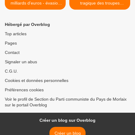
milliards d'euros - évasion
tragique des troupes
fiscale - 80 milliards
coloniales": au bar des
d'euros: alors, il est où le
deux Rivières à Morlaix le
hold-up?
10 mars 2017 >
Hébergé par Overblog
Top articles
Pages
Contact
Signaler un abus
C.G.U.
Cookies et données personnelles
Préférences cookies
Voir le profil de Section du Parti communiste du Pays de Morlaix
sur le portail Overblog
Créer un blog sur Overblog
Créer un blog