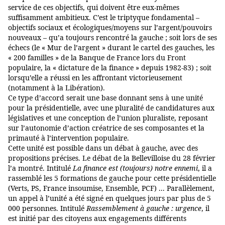
service de ces objectifs, qui doivent être eux-mêmes
suffisamment ambitieux. C’est le triptyque fondamental
–
objectifs sociaux et écologiques/moyens sur l’argent/pouvoirs
nouveaux
–
qu’a toujours rencontré la gauche ; soit lors de ses
échecs (le « Mur de l’argent » durant le cartel des gauches, les
« 200 familles » de la Banque de France lors du Front
populaire, la « dictature de la finance » depuis 1982-83) ; soit
lorsqu’elle a réussi en les affrontant victorieusement
(notamment à la Libération).
Ce type d’accord serait une base donnant sens à une unité
pour la présidentielle, avec une pluralité de candidatures aux
législatives et une conception de l’union pluraliste, reposant
sur l’autonomie d’action créatrice de ses composantes et la
primauté à l’intervention populaire.
Cette unité est possible dans un débat à gauche, avec des
propositions précises. Le débat de la Bellevilloise du 28 février
l’a montré. Intitulé
La finance est (toujours) notre ennemi
, il a
rassemblé les 5 formations de gauche pour cette présidentielle
(Verts, PS, France insoumise, Ensemble, PCF) ... Parallèlement,
un appel à l’unité a été signé en quelques jours par plus de 5
000 personnes. Intitulé
Rassemblement à gauche : urgence
, il
est initié par des citoyens aux engagements différents