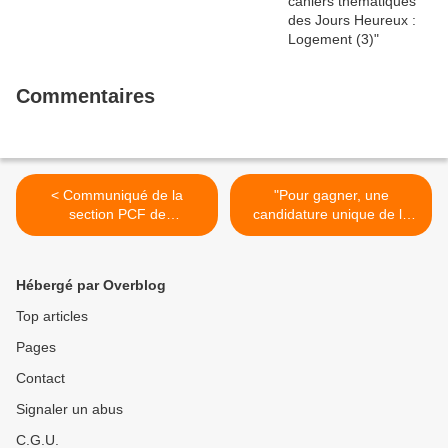
Commentaires
< Communiqué de la
"Pour gagner, une
section PCF de
candidature unique de la
Concarneau après les
Gauche!" - Adresse aux
attentats de Londres qui ont
candidats de Gauche à
blessé des lycéens de
l'élection présidentielle par
Hébergé par Overblog
Concarneau
la Force des Acteurs
Rassemblés - FAR- de
Top articles
Bretagne >
Pages
Contact
Signaler un abus
C.G.U.