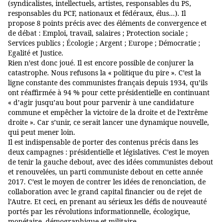
(syndicalistes, intellectuels, artistes, responsables du PS,
responsables du PCF, nationaux et fédéraux, élus...). Il
propose 8 points précis avec des éléments de convergence et
de débat : Emploi, travail, salaires ; Protection sociale ;
Services publics ; Écologie ; Argent ; Europe ; Démocratie ;
Egalité et Justice.
Rien n’est donc joué. Il est encore possible de conjurer la
catastrophe. Nous refusons la « politique du pire ». C’est la
ligne constante des communistes français depuis 1934, qu’ils
ont réaffirmée à 94 % pour cette présidentielle en continuant
« d’agir jusqu’au bout pour parvenir à une candidature
commune et empêcher la victoire de la droite et de l’extrême
droite ». Car s’unir, ce serait lancer une dynamique nouvelle,
qui peut mener loin.
Il est indispensable de porter des contenus précis dans les
deux campagnes : présidentielle et législatives. C’est le moyen
de tenir la gauche debout, avec des idées communistes debout
et renouvelées, un parti communiste debout en cette année
2017. C’est le moyen de contrer les idées de renonciation, de
collaboration avec le grand capital financier ou de rejet de
l’Autre. Et ceci, en prenant au sérieux les défis de nouveauté
portés par les révolutions informationnelle, écologique,
monétaire, démographique et militaire.