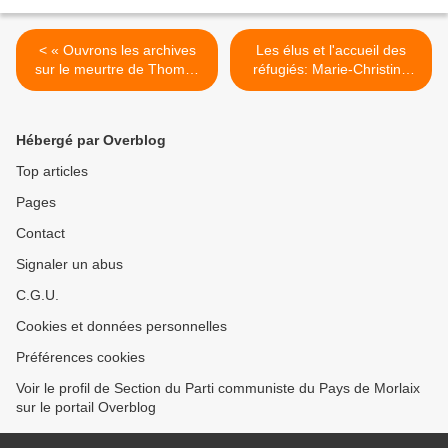
< « Ouvrons les archives
Les élus et l'accueil des
sur le meurtre de Thomas
réfugiés: Marie-Christine
Sankara » (Vincent
Vergiat, députée
Hirabarren, Le Monde, 13
européenne Front de
mars 2017)
Gauche, explique son
Hébergé par Overblog
engagement >
Top articles
Pages
Contact
Signaler un abus
C.G.U.
Cookies et données personnelles
Préférences cookies
Voir le profil de Section du Parti communiste du Pays de Morlaix
sur le portail Overblog