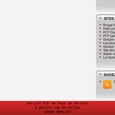
SITES
Rouge F
Parti co
PCF Pay
PCF Qu
Groupe 
Les jeu
Groupe 
Site de
Atelier 
Le Homa
SUIVE
Section PCF du Pays de Morlaix
2 petite rue de Callac
29600 MORLAIX