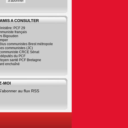
 AMIS A CONSULTER
inistère: PCF 29
mmuniste français
s Bigouden
imper
élus communistes Brest métropole
nes communistes (JC)
communiste CRCE Sénat
s députés du PCF
citoyen santé PCF Bretagne
rd enchaîné
Z-MOI
S'abonner au flux RSS