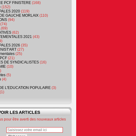
RE PCF FINISTERE
(168)
e
(152)
PALES 2020
(119)
DE GAUCHE MORLAIX
(110)
ONS
(94)
(74)
(69)
ATIVES
(62)
EMENTALES 2021
(43)
9)
PALES 2026
(35)
NIST'ART
(27)
mentales
(25)
PCF
(21)
S DE SYNDICALISTES
(16)
MIE
(10)
)
êtes
(5)
n
(4)
DE L'EDUCATION POPULAIRE
(3)
(1)
OIR LES ARTICLES
 pour être averti des nouveaux articles