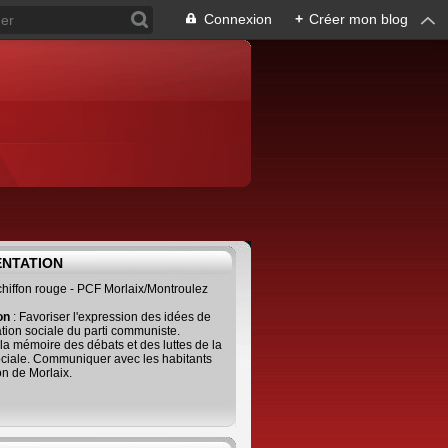
Connexion
+
Créer mon blog
ENTATION
 chiffon rouge - PCF Morlaix/Montroulez
ion
: Favoriser l'expression des idées de
tion sociale du parti communiste.
 la mémoire des débats et des luttes de la
ciale. Communiquer avec les habitants
on de Morlaix.