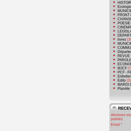
HISTOI
Ecologi
MUNICI
FRONT 
CHANS
POESIE
CINEMA
LEGISL
DEPART
livres
(3
MUNICI
COMMU
Départe
REVUE 
PAROLE
ECONO
MJCF
(7
PCF - F
Entretie
Edito
(3)
MARDI 
Planète
RECEV
Abonnez-vous
publiés.
Email