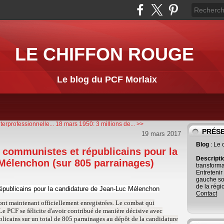
LE CHIFFON ROUGE
Le blog du PCF Morlaix
erprofessionnelle...
18 mars 1950: 3 millions de... >>
PRÉS
19 mars 2017
Blog
: Le
s communistes et républicains pour la
Descript
Mélenchon (sur 805 parrainages)
transforma
Entretenir
gauche so
de la régi
épublicains pour la candidature de Jean-Luc Mélenchon
Contact
sont maintenant officiellement enregistrées. Le combat qui
 Le PCF se félicite d'avoir contribué de manière décisive avec
licains sur un total de 805 parrainages au dépôt de la candidature