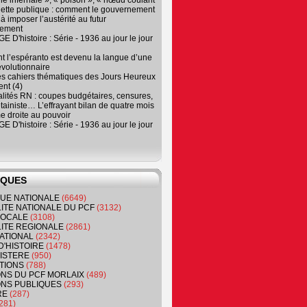
e infernale », « poison », « nœud coulant
dette publique : comment le gouvernement
à imposer l’austérité au futur
nement
 D'histoire : Série - 1936 au jour le jour
 l’espéranto est devenu la langue d’une
évolutionnaire
es cahiers thématiques des Jours Heureux
nt (4)
lités RN : coupes budgétaires, censures,
tainiste… L’effrayant bilan de quatre mois
e droite au pouvoir
 D'histoire : Série - 1936 au jour le jour
IQUES
QUE NATIONALE
(6649)
ITE NATIONALE DU PCF
(3132)
 LOCALE
(3108)
ITE REGIONALE
(2861)
ATIONAL
(2342)
D'HISTOIRE
(1478)
NISTERE
(950)
TIONS
(788)
ONS DU PCF MORLAIX
(489)
NS PUBLIQUES
(293)
RE
(287)
281)