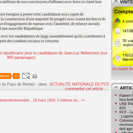
millions de nos concitoyens d'affirmer avec force et clarté leur
VISIT
urs énergies à porter cette candidature avec esprit de
 la construction d'une majorité de progrès avec toutes les forces de
d'engagements de rupture avec l'austérité, de relance sociale,
 d une nouvelle République.
fs avec les candidatures de large rassemblement qu'ils contribuent à
 près des combats sociaux et citoyens.
En réalité d
epost
0
e du Pays de Morlaix
-
dans
ACTUALITE NATIONALE DU PCF
ARTIC
commenter cet article
…
Fabien R
Nos forêt
erprofessionnelle...
18 mars 1950: 3 millions de... >>
UNE PAGE
#20
PCF - L
: Logeme
Colonisa
reconnai
doit agi