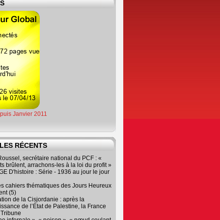
ES
epuis Janvier 2011
LES RÉCENTS
oussel, secrétaire national du PCF : «
s brûlent, arrachons-les à la loi du profit »
 D'histoire : Série - 1936 au jour le jour
es cahiers thématiques des Jours Heureux
nt (5)
tion de la Cisjordanie : après la
ssance de l’État de Palestine, la France
r Tribune