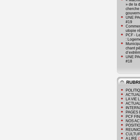
« Machin
» de la 
cherche 
gouver
UNE PAGE
#19
Comment
utopie r
PCF - L
: Logeme
Municipa
chant pé
d’extrêm
UNE PAGE
#18
RUBR
POLITI
ACTUAL
LA VIE
ACTUAL
INTERN
PAGES 
PCF FI
NOS AC
POSITI
REUNIO
CULTU
A LIRE
(