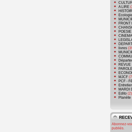
CULTU
A LIRE
(
HISTOI
Ecologi
MUNICI
FRONT 
CHANS
POESIE
CINEMA
LEGISL
DEPART
livres
(3
MUNICI
COMMU
Départe
REVUE 
PAROLE
ECONO
MJCF
(7
PCF - F
Entretie
MARDI 
Edito
(2)
Planète
RECEV
Abonnez-vous
publiés.