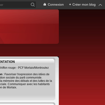
Connexion
+
Créer mon blog
ENTATION
 chiffon rouge - PCF Morlaix/Montroulez
ion
: Favoriser l'expression des idées de
tion sociale du parti communiste.
 la mémoire des débats et des luttes de la
ciale. Communiquer avec les habitants
on de Morlaix.