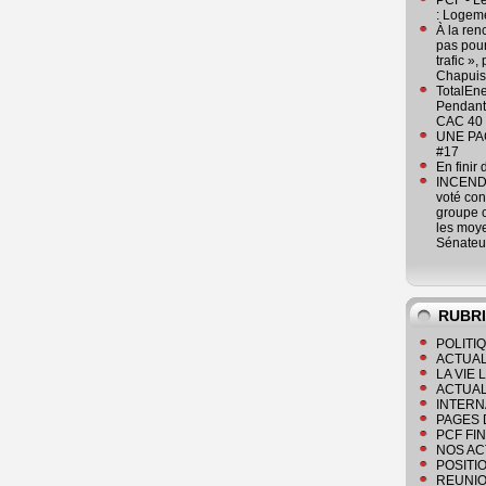
PCF - L
: Logeme
À la ren
pas pour
trafic »
Chapuis
TotalEn
Pendant 
CAC 40 
UNE PAGE
#17
En finir
INCENDI
voté co
groupe c
les moye
Sénateu
RUBR
POLITI
ACTUAL
LA VIE
ACTUAL
INTERN
PAGES 
PCF FI
NOS AC
POSITI
REUNIO