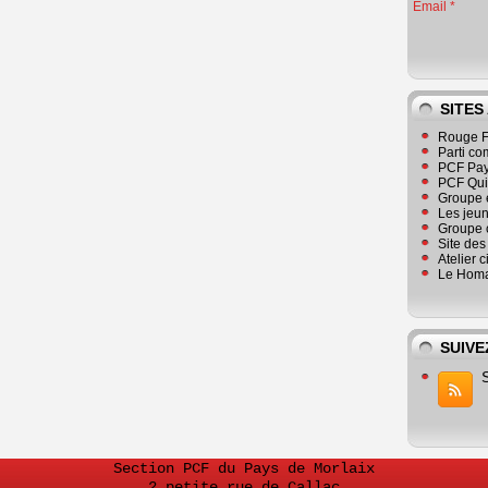
Email
SITES
Rouge F
Parti co
PCF Pay
PCF Qu
Groupe 
Les jeu
Groupe 
Site de
Atelier 
Le Homa
SUIVE
Section PCF du Pays de Morlaix
2 petite rue de Callac