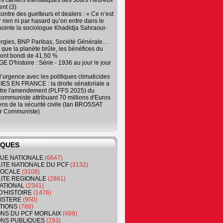
es cahiers thématiques des Jours Heureux
nt (3)
contre des guetteurs et dealers : « Ce n’est
 rien ni par hasard qu’on entre dans le
, pointe la sociologue Khadidja Sahraoui-
ergies, BNP Paribas, Société Générale…
que la planète brûle, les bénéfices du
ont bondi de 41,50 %
 D'histoire : Série - 1936 au jour le jour
 d’urgence avec les politiques climaticides
ES EN FRANCE : la droite sénatoriale a
ntre l'amendement (PLFFS 2025) du
ommuniste attribuant 70 millions d'Euros
ns de la sécurité civile (Ian BROSSAT
r Communiste)
IQUES
QUE NATIONALE
(6647)
ITE NATIONALE DU PCF
(3132)
 LOCALE
(3108)
ITE REGIONALE
(2861)
ATIONAL
(2341)
D'HISTOIRE
(1476)
NISTERE
(950)
TIONS
(788)
ONS DU PCF MORLAIX
(489)
NS PUBLIQUES
(293)