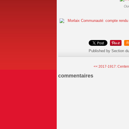
Oue
R
Published by Section d
<< 2017-1917: Centenai
commentaires