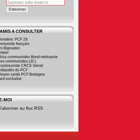
 AMIS A CONSULTER
inistère: PCF 29
mmuniste français
s Bigouden
imper
élus communistes Brest métropole
nes communistes (JC)
communiste CRCE Sénat
s députés du PCF
citoyen santé PCF Bretagne
rd enchaîné
Z-MOI
S'abonner au flux RSS