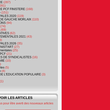
RE
(287)
281)
RE PCF FINISTERE
(168)
e
(151)
PALES 2020
(119)
DE GAUCHE MORLAIX
(110)
ONS
(94)
(74)
(69)
ATIVES
(62)
EMENTALES 2021
(43)
9)
PALES 2026
(35)
NIST'ART
(27)
mentales
(25)
PCF
(21)
S DE SYNDICALISTES
(16)
MIE
(10)
)
êtes
(5)
n
(4)
DE L'EDUCATION POPULAIRE
(3)
(1)
OIR LES ARTICLES
 pour être averti des nouveaux articles