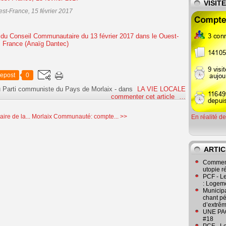
VISIT
st-France, 15 février 2017
epost
0
u Parti communiste du Pays de Morlaix
-
dans
LA VIE LOCALE
commenter cet article
…
re de la...
Morlaix Communauté: compte... >>
En réalité d
ARTIC
Comment
utopie r
PCF - L
: Logeme
Municipa
chant pé
d’extrêm
UNE PAGE
#18