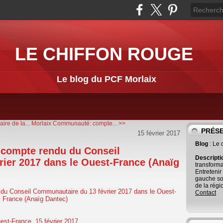
LE CHIFFON ROUGE
Le blog du PCF Morlaix
re de la...
Morlaix Communauté: compte... >>
PRÉS
15 février 2017
Blog
: Le
compte rendu du Conseil
Descript
ier 2017 dans le Ouest-France (Anaïg
transforma
Entretenir
gauche so
de la régi
Contact