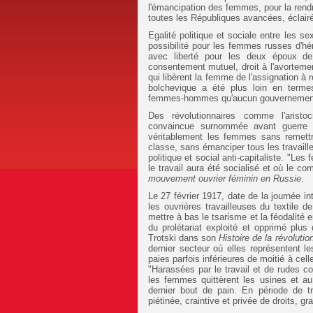
l'émancipation des femmes, pour la rendr
toutes les Républiques avancées, éclair
Egalité politique et sociale entre les s
possibilité pour les femmes russes d'héri
avec liberté pour les deux époux de
consentement mutuel, droit à l'avorteme
qui libèrent la femme de l'assignation à 
bolchevique a été plus loin en termes
femmes-hommes qu'aucun gouvernement
Des révolutionnaires comme l'aristoc
convaincue surnommée avant guerre la
véritablement les femmes sans remett
classe, sans émanciper tous les travail
politique et social anti-capitaliste. "L
le travail aura été socialisé et où le c
mouvement ouvrier féminin en Russie
.
Le 27 février 1917, date de la journée i
les ouvrières travailleuses du textile d
mettre à bas le tsarisme et la féodalité 
du prolétariat exploité et opprimé plus 
Trotski dans son
Histoire de la révoluti
dernier secteur où elles représentent l
paies parfois inférieures de moitié à c
"Harassées par le travail et de rudes con
les femmes quittèrent les usines et a
dernier bout de pain. En période de tr
piétinée, craintive et privée de droits, 