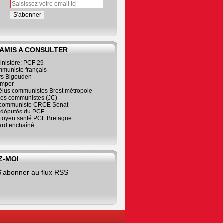
 AMIS A CONSULTER
inistère: PCF 29
mmuniste français
s Bigouden
imper
élus communistes Brest métropole
nes communistes (JC)
communiste CRCE Sénat
s députés du PCF
citoyen santé PCF Bretagne
rd enchaîné
Z-MOI
S'abonner au flux RSS