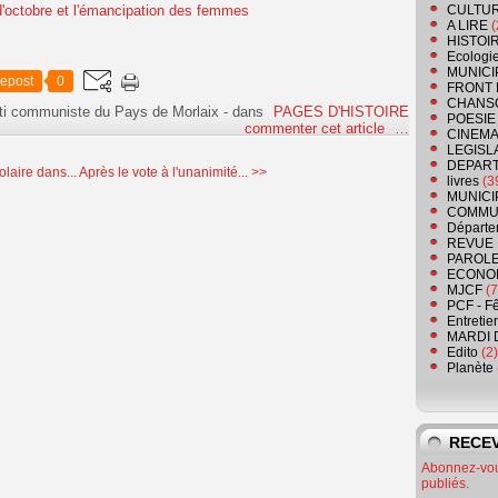
CULTU
A LIRE
(
HISTOI
Ecologi
MUNICI
epost
0
FRONT 
CHANS
ti communiste du Pays de Morlaix
-
dans
PAGES D'HISTOIRE
POESIE
commenter cet article
…
CINEMA
LEGISL
DEPART
olaire dans...
Après le vote à l'unanimité... >>
livres
(3
MUNICI
COMMU
Départe
REVUE 
PAROLE
ECONO
MJCF
(7
PCF - F
Entretie
MARDI 
Edito
(2)
Planète
RECEV
Abonnez-vous
publiés.