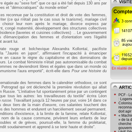
VISIT
e égale au "sexe fort" que ce qui a été fait depuis 130 ans par
ées et "démocratiques" du monde entier"
exes reconnue par la constitution et droit de vote des femmes,
ter (ce qui n'était pas le cas sous le tsarisme), mariage civil
 choisir leur nom après le mariage, divorce express par
nt, congé maternité, développement des structures collectives
résidence (laveries et cuisines collectives) .. Le gouvernement
 d'émancipation des femmes et d'orientation vers l'égalité
 avant lui.
rate rouge et bolchevique Alexandra Kollontaï, pacifiste
 "Jaurès en jupon", affirmaient l'incapacité à émanciper
re en cause le règne du capitalisme et des dominations de
leurs. Le combat féministe n'était pas autonomisable du combat
es femmes ne deviendront libres et égales que dans un monde où
En réalité d
ommunisme l'aura emporté", écrit-elle dans
Pour une histoire du
nternationale des femmes dans le calendrier orthodoxe, ce sont
e Petrograd qui ont déclenché la première révolution qui allait
ARTIC
en Russie. "L'initiative fut spontanément prise par un contingent
PCF - L
que tous les autres: les travailleuses du textile" écrira Léon
: Logeme
on russe.
Travaillant jusqu'à 12 heures par jour, voire 14 dans ce
Colonisa
es deux tiers de la main d'oeuvre, ces salariées touchent des
reconnai
elles des hommes et endurent un harcèlement sexuel permanent.
doit agi
ditions d'existence, à la limite de la famine, relate Kollontaï,
« Machin
u nom de la cause commune, privèrent leurs enfants de leur
» de la 
oubles et de grèves, poursuit-elle, la femme du prolétariat,
cherche 
grandit soudainement et apprend à se tenir haute et droite".
gouver