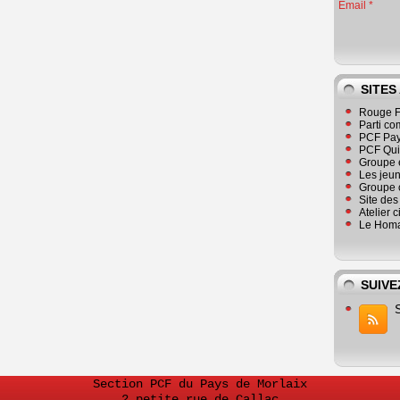
Email
SITES
Rouge F
Parti co
PCF Pay
PCF Qu
Groupe 
Les jeu
Groupe 
Site de
Atelier 
Le Homa
SUIVE
Section PCF du Pays de Morlaix
2 petite rue de Callac