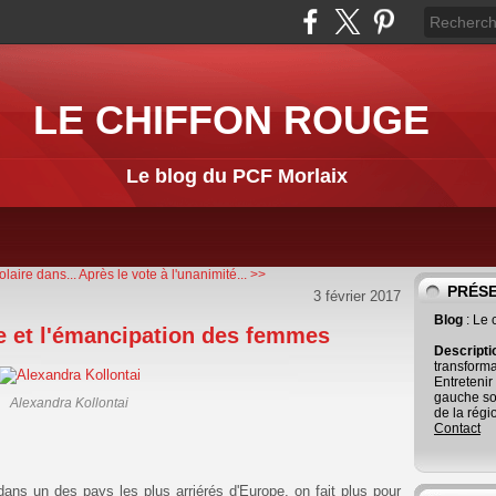
LE CHIFFON ROUGE
Le blog du PCF Morlaix
olaire dans...
Après le vote à l'unanimité... >>
PRÉS
3 février 2017
Blog
: Le
re et l'émancipation des femmes
Descript
transforma
Entretenir
gauche so
Alexandra Kollontai
de la régi
Contact
ans un des pays les plus arriérés d'Europe, on fait plus pour