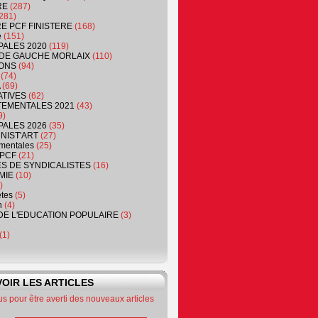
RE
(287)
281)
RE PCF FINISTERE
(168)
e
(151)
PALES 2020
(119)
DE GAUCHE MORLAIX
(110)
ONS
(94)
(74)
(69)
ATIVES
(62)
EMENTALES 2021
(43)
9)
PALES 2026
(35)
NIST'ART
(27)
mentales
(25)
PCF
(21)
S DE SYNDICALISTES
(16)
MIE
(10)
)
êtes
(5)
n
(4)
DE L'EDUCATION POPULAIRE
(3)
(1)
OIR LES ARTICLES
 pour être averti des nouveaux articles