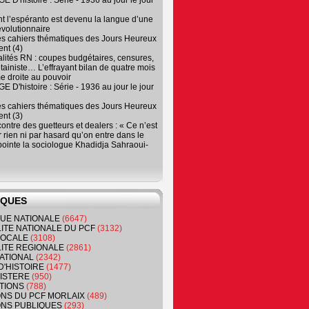
 D'histoire : Série - 1936 au jour le jour
 l’espéranto est devenu la langue d’une
évolutionnaire
es cahiers thématiques des Jours Heureux
nt (4)
lités RN : coupes budgétaires, censures,
tainiste… L’effrayant bilan de quatre mois
e droite au pouvoir
 D'histoire : Série - 1936 au jour le jour
es cahiers thématiques des Jours Heureux
nt (3)
contre des guetteurs et dealers : « Ce n’est
 rien ni par hasard qu’on entre dans le
, pointe la sociologue Khadidja Sahraoui-
IQUES
QUE NATIONALE
(6647)
ITE NATIONALE DU PCF
(3132)
 LOCALE
(3108)
ITE REGIONALE
(2861)
ATIONAL
(2342)
D'HISTOIRE
(1477)
NISTERE
(950)
TIONS
(788)
ONS DU PCF MORLAIX
(489)
NS PUBLIQUES
(293)