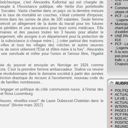
UNE PAGE
bolchevique, c'est Alexandra Kollontaï qui est chargée de
#19
uple à l'Assistance publique, elle hérite d'un portefeuille
Comment
es Sociales. Vaste chantier dans un pays où la dernière mesure
utopie r
e le taux de mortalité en couches, s'était contenté d'imposer,
PCF - L
emme dans les usines de plus de 100 salariées. Seule femme
: Logeme
révoit un allègement de la durée du travail pour les futures
Municipa
s pénibles et une assurance pour leurs soins médicaux. Elle
chant pé
maines et des pauses toutes les 3 heures pour allaiter le
d’extrêm
UNE PAGE
 largement, elle assigne à un département pour la protection de
#18
r la subsistance à chaque mère (...) créer partout des maisons
PCF - L
villes et tous les villages des crèches et autres oeuvres
: Logeme
 de servir utilement l'Etat et d'être mère à la fois". Alexandra
À la ren
ne servitude et milite pour l'union et l'amour libre, l'égalité
pas pour
trafic »
Chapuis
ignée du pouvoir et envoyée en Norvège en 1924 comme
te. C'est la première femme ambassadeur. Staline va revenir
e révolutionnaire dans le domaine sociétal à partir des années
striction drastique du recours à l'avortement, nouveau code du
s de familles nombreuses...
RUBR
ngager en politique du côté communiste russe, à l'instar des
POLITI
n et Rosa Luxemburg.
ACTUAL
LA VIE
ailleuses, réveillez-vous!" de Laure Dubesset-Chatelain dans le
ACTUAL
 russe" (février-mars 2017)
INTERN
PAGES 
PCF FI
NOS AC
POSITI
REUNIO