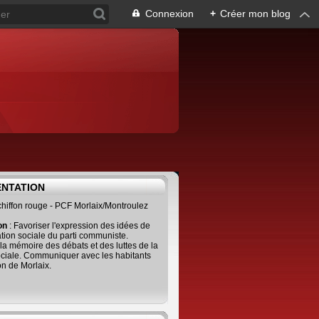
Connexion
+
Créer mon blog
ENTATION
 chiffon rouge - PCF Morlaix/Montroulez
ion
: Favoriser l'expression des idées de
tion sociale du parti communiste.
 la mémoire des débats et des luttes de la
ciale. Communiquer avec les habitants
on de Morlaix.