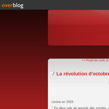
<< Projet de carte sc
La révolution d'octob
Lénine en 1919:
" En deux ans de pouvoir des soviets, d