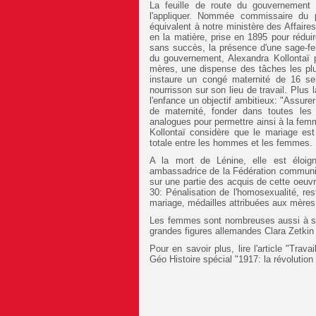
La feuille de route du gouvernement 
l'appliquer. Nommée commissaire du pe
équivalent à notre ministère des Affair
en la matière, prise en 1895 pour réduir
sans succès, la présence d'une sage-f
du gouvernement, Alexandra Kollontaï p
mères, une dispense des tâches les plu
instaure un congé maternité de 16 se
nourrisson sur son lieu de travail. Plus
l'enfance un objectif ambitieux: "Assure
de maternité, fonder dans toutes les 
analogues pour permettre ainsi à la femme
Kollontaï considère que le mariage est u
totale entre les hommes et les femmes.
A la mort de Lénine, elle est élo
ambassadrice de la Fédération communis
sur une partie des acquis de cette oeuvr
30: Pénalisation de l'homosexualité, re
mariage, médailles attribuées aux mère
Les femmes sont nombreuses aussi à s'e
grandes figures allemandes Clara Zetki
Pour en savoir plus, lire l'article "Trav
Géo Histoire spécial "1917: la révolution