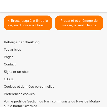
< Brest: jusqu'à la fin de la
Précarité et chômage de
vie, on dit oui aux Goristes
masse, le seul bilan de
(Ouest-France, 26
François Hollande (Clotilde
décembre 2016)
Mathieu, L'Humanité - 28
décembre 2016) >
Hébergé par Overblog
Top articles
Pages
Contact
Signaler un abus
C.G.U.
Cookies et données personnelles
Préférences cookies
Voir le profil de Section du Parti communiste du Pays de Morlaix
sur le portail Overblog