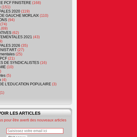
RE PCF FINISTERE
(168)
e
(151)
PALES 2020
(119)
DE GAUCHE MORLAIX
(110)
ONS
(94)
(74)
(69)
ATIVES
(62)
EMENTALES 2021
(43)
9)
PALES 2026
(35)
NIST'ART
(27)
mentales
(25)
PCF
(21)
S DE SYNDICALISTES
(16)
MIE
(10)
)
êtes
(5)
n
(4)
DE L'EDUCATION POPULAIRE
(3)
(1)
OIR LES ARTICLES
 pour être averti des nouveaux articles