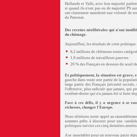
Hollande et Valls, avec leur majorité parle
si quand ils n'ont pas eu de majorité PS sur 
ont clairement manifesté une volonté de rem
du Patronat.
Des recettes néolibérales qui n'ont instil
du chômage.
Aujourd'hui, les résultats de cette politiqu
6,2 millions de chômeurs toutes catégor
1,9 millions de travailleurs pauvres
20 % des Français en dessous du seuil d
Et politiquement, la situation est grave
gauche dans toute une partie de la populat
large partie des Français (sécurité sociale, 
l'offensive, plus radicale que jamais, qui 
extrême-droite qui n'a jamais été si forte de
Face à ces défis, il y a urgence à se ra
richesses, changer l'Europe.
Nous réitérons notre appel au rassemblemen
sommes prêts à discuter pour une candida
politiques suivies ces cinq dernières années
A se rassembler pour un nouveau pacte répu