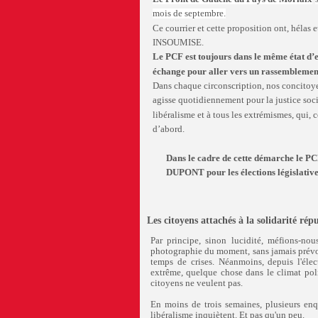
mois de septembre.
Ce courrier et cette proposition ont, hélas
INSOUMISE.
Le PCF est toujours dans le même état d’es
échange pour aller vers un rassemblemen
Dans chaque circonscription, nos concitoye
agisse quotidiennement pour la justice socia
libéralisme et à tous les extrémismes, qui
d’abord.
Dans le cadre de cette démarche le P
DUPONT pour les élections législative
Les citoyens attachés à la solidarité rép
Par principe, sinon lucidité, méfions-no
photographie du moment, sans jamais prévoir 
temps de crises. Néanmoins, depuis l'éle
extrême, quelque chose dans le climat poli
citoyens ne veulent pas.
En moins de trois semaines, plusieurs enqu
libéralisme inquiètent. Et pas qu'un peu.