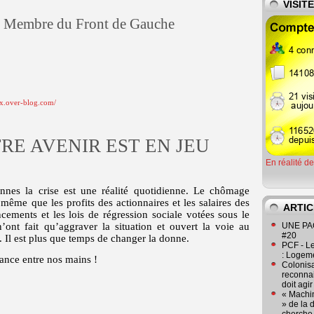
VISIT
- Membre du Front de Gauche
ix.over-blog.com/
TRE AVENIR EST EN JEU
En réalité d
nnes la crise est une réalité quotidienne.
Le chômage
même que les profits des actionnaires et les salaires des
ARTIC
cements et les lois de régression sociale votées sous le
ont fait qu’aggraver la situation et ouvert la voie au
UNE PAGE
#20
e. Il est plus que temps de changer la donne.
PCF - L
: Logeme
ance entre nos mains !
Colonisa
reconnai
doit agi
« Machin
» de la 