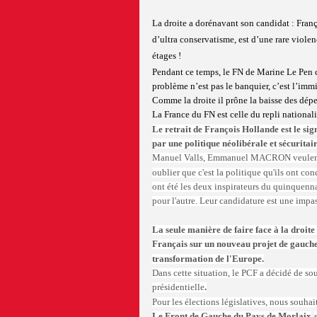
La droite a dorénavant son candidat : Fran
d’ultra conservatisme, est d’une rare violen
étages !
Pendant ce temps, le FN de Marine Le Pen 
problème n’est pas le banquier, c’est l’immig
Comme la droite il prône la baisse des dépe
La France du FN est celle du repli nationalis
Le retrait de François Hollande est le si
par une politique néolibérale et sécuritair
Manuel Valls, Emmanuel MACRON veulent r
oublier que c'est la politique qu'ils ont c
ont été les deux inspirateurs du quinquenna
pour l'autre. Leur candidature est une impa
La seule manière de faire face à la droite 
Français sur un nouveau projet de gauche,
transformation de l'Europe.
Dans cette situation, le PCF a décidé de s
présidentielle
.
Pour les élections législatives, nous souhai
Le Front de Gauche du Pays de Morlaix