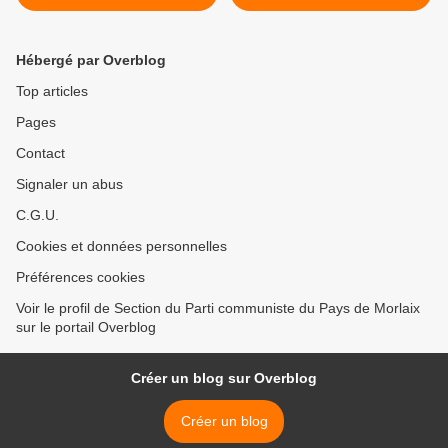
publiques de Morlaix:
coloniale d'Israël contraire
communiqué de presse des
au droit international:
élus de l'opposition
actions BDS ce samedi 1er
Hébergé par Overblog
morlaisienne (PS,
octobre à Brest et à Morlaix
Coopérative Citoyenne,
>
Top articles
Front de gauche) - 1er
Pages
octobre 2016
Contact
Signaler un abus
C.G.U.
Cookies et données personnelles
Préférences cookies
Voir le profil de Section du Parti communiste du Pays de Morlaix
sur le portail Overblog
Créer un blog sur Overblog
Créer un blog