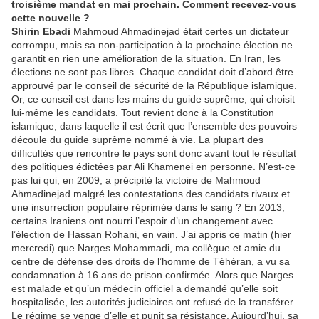
troisième mandat en mai prochain. Comment recevez-vous
cette nouvelle ?
Shirin Ebadi
Mahmoud Ahmadinejad était certes un dictateur
corrompu, mais sa non-participation à la prochaine élection ne
garantit en rien une amélioration de la situation. En Iran, les
élections ne sont pas libres. Chaque candidat doit d’abord être
approuvé par le conseil de sécurité de la République islamique.
Or, ce conseil est dans les mains du guide suprême, qui choisit
lui-même les candidats. Tout revient donc à la Constitution
islamique, dans laquelle il est écrit que l’ensemble des pouvoirs
découle du guide suprême nommé à vie. La plupart des
difficultés que rencontre le pays sont donc avant tout le résultat
des politiques édictées par Ali Khamenei en personne. N’est-ce
pas lui qui, en 2009, a précipité la victoire de Mahmoud
Ahmadinejad malgré les contestations des candidats rivaux et
une insurrection populaire réprimée dans le sang ? En 2013,
certains Iraniens ont nourri l’espoir d’un changement avec
l’élection de Hassan Rohani, en vain. J’ai appris ce matin (hier
mercredi) que Narges Mohammadi, ma collègue et amie du
centre de défense des droits de l’homme de Téhéran, a vu sa
condamnation à 16 ans de prison confirmée. Alors que Narges
est malade et qu’un médecin officiel a demandé qu’elle soit
hospitalisée, les autorités judiciaires ont refusé de la transférer.
Le régime se venge d’elle et punit sa résistance. Aujourd’hui, sa