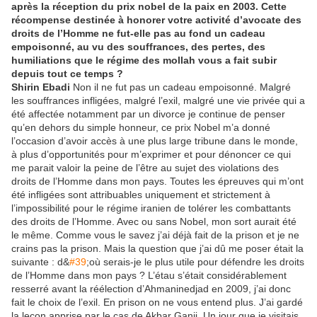
après la réception du prix nobel de la paix en 2003. Cette
récompense destinée à honorer votre activité d’avocate des
droits de l’Homme ne fut-elle pas au fond un cadeau
empoisonné, au vu des souffrances, des pertes, des
humiliations que le régime des mollah vous a fait subir
depuis tout ce temps ?
Shirin Ebadi
Non il ne fut pas un cadeau empoisonné. Malgré
les souffrances infligées, malgré l’exil, malgré une vie privée qui a
été affectée notamment par un divorce je continue de penser
qu’en dehors du simple honneur, ce prix Nobel m’a donné
l’occasion d’avoir accès à une plus large tribune dans le monde,
à plus d’opportunités pour m’exprimer et pour dénoncer ce qui
me parait valoir la peine de l’être au sujet des violations des
droits de l’Homme dans mon pays. Toutes les épreuves qui m’ont
été infligées sont attribuables uniquement et strictement à
l’impossibilité pour le régime iranien de tolérer les combattants
des droits de l’Homme. Avec ou sans Nobel, mon sort aurait été
le même. Comme vous le savez j’ai déjà fait de la prison et je ne
crains pas la prison. Mais la question que j’ai dû me poser était la
suivante : d&
#39
;où serais-je le plus utile pour défendre les droits
de l’Homme dans mon pays ? L’étau s’était considérablement
resserré avant la réélection d’Ahmaninedjad en 2009, j’ai donc
fait le choix de l’exil. En prison on ne vous entend plus. J’ai gardé
la leçon apprise par le cas de Akbar Ganji. Un jour que je visitais