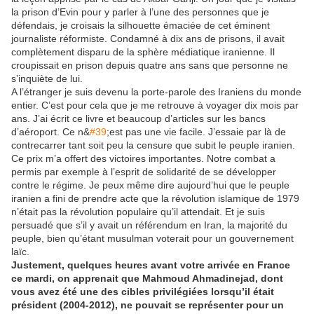
la prison d’Evin pour y parler à l’une des personnes que je
défendais, je croisais la silhouette émaciée de cet éminent
journaliste réformiste. Condamné à dix ans de prisons, il avait
complètement disparu de la sphère médiatique iranienne. Il
croupissait en prison depuis quatre ans sans que personne ne
s’inquiète de lui.
A l’étranger je suis devenu la porte-parole des Iraniens du monde
entier. C’est pour cela que je me retrouve à voyager dix mois par
ans. J’ai écrit ce livre et beaucoup d’articles sur les bancs
d’aéroport. Ce n&
#39
;est pas une vie facile. J’essaie par là de
contrecarrer tant soit peu la censure que subit le peuple iranien.
Ce prix m’a offert des victoires importantes. Notre combat a
permis par exemple à l’esprit de solidarité de se développer
contre le régime. Je peux même dire aujourd’hui que le peuple
iranien a fini de prendre acte que la révolution islamique de 1979
n’était pas la révolution populaire qu’il attendait. Et je suis
persuadé que s’il y avait un référendum en Iran, la majorité du
peuple, bien qu’étant musulman voterait pour un gouvernement
laïc.
Justement, quelques heures avant votre arrivée en France
ce mardi, on apprenait que Mahmoud Ahmadinejad, dont
vous avez été une des cibles privilégiées lorsqu’il était
président (2004-2012), ne pouvait se représenter pour un