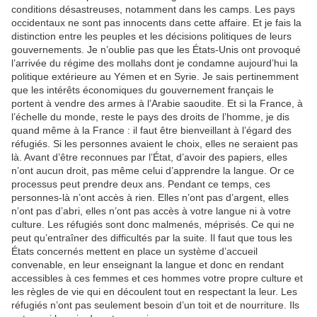
conditions désastreuses, notamment dans les camps. Les pays
occidentaux ne sont pas innocents dans cette affaire. Et je fais la
distinction entre les peuples et les décisions politiques de leurs
gouvernements. Je n’oublie pas que les États-Unis ont provoqué
l’arrivée du régime des mollahs dont je condamne aujourd’hui la
politique extérieure au Yémen et en Syrie. Je sais pertinemment
que les intérêts économiques du gouvernement français le
portent à vendre des armes à l’Arabie saoudite. Et si la France, à
l’échelle du monde, reste le pays des droits de l’homme, je dis
quand même à la France : il faut être bienveillant à l’égard des
réfugiés. Si les personnes avaient le choix, elles ne seraient pas
là. Avant d’être reconnues par l’État, d’avoir des papiers, elles
n’ont aucun droit, pas même celui d’apprendre la langue. Or ce
processus peut prendre deux ans. Pendant ce temps, ces
personnes-là n’ont accès à rien. Elles n’ont pas d’argent, elles
n’ont pas d’abri, elles n’ont pas accès à votre langue ni à votre
culture. Les réfugiés sont donc malmenés, méprisés. Ce qui ne
peut qu’entraîner des difficultés par la suite. Il faut que tous les
États concernés mettent en place un système d’accueil
convenable, en leur enseignant la langue et donc en rendant
accessibles à ces femmes et ces hommes votre propre culture et
les règles de vie qui en découlent tout en respectant la leur. Les
réfugiés n’ont pas seulement besoin d’un toit et de nourriture. Ils