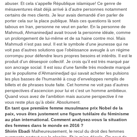
abuser. Et cela s’appelle République islamique! Ce genre de
mésaventures était déjà arrivé à d’autre personnes notamment
certains de mes clients. Je leur avais demandé d’en parler de
porter cela sur la place publique. Mais ces questions là sont
tabous en Iran, personne ne veut en parler. En la personne de
Mahmudi, Ahmaninedjad avait trouvé la personne idéale, comme
un prolongement de lui-même et de sa haine contre moi. Mais
Mahmudi n’est pas seul. Il est le symbole d’une jeunesse qui ne
voit pas d’autres solutions que l’obéissance aveugle à un régime
corrompu pour défendre leurs propres besoins et intérêts. Il est le
produit d’un désespoir collectif. Je crois qu’il est très marqué par
son ancrage social. Il est issu d’une famille très modeste marqué
par le populisme d’Ahmaninedjad qui savait acheter les pulsions
les plus basses de l’humanité à coup d’enveloppes remplis de
billets et de phrases toute faite. Cet homme ne voit pas d’autres
perspectives d’ascencion pour lui et c’est un homme ambitieux.
Quand vous avez de l’ambition mais aucune perspective il ne
vous reste plus qu’à obéir. Absolument.
En tant que première femme musulmane prix Nobel de la
paix, vous êtes justement une figure tutélaire du féminisme
au plan international. Comment analysez-vous la situation
des femmes dans le monde en 2016 ?
Shirin Ebadi
Malheureusement, le recul du droit des femmes