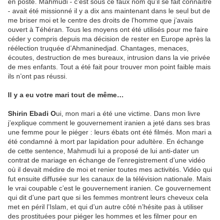
en poste. Mahmudi - c’est sous ce faux nom qu’il se fait connaître
- avait été missionné il y a dix ans maintenant dans le seul but de
me briser moi et le centre des droits de l’homme que j’avais
ouvert à Téhéran. Tous les moyens ont été utilisés pour me faire
céder y compris depuis ma décision de rester en Europe après la
réélection truquée d’Ahmaninedjad. Chantages, menaces,
écoutes, destruction de mes bureaux, intrusion dans la vie privée
de mes enfants. Tout a été fait pour trouver mon point faible mais
ils n’ont pas réussi.
Il y a eu votre mari tout de même…
Shirin Ebadi O
ui, mon mari a été une victime. Dans mon livre
j’explique comment le gouvernement iranien a jeté dans ses bras
une femme pour le piéger : leurs ébats ont été filmés. Mon mari a
été condamné à mort par lapidation pour adultère. En échange
de cette sentence, Mahmudi lui a proposé de lui anti-dater un
contrat de mariage en échange de l’enregistrement d’une vidéo
où il devait médire de moi et renier toutes mes activités. Vidéo qui
fut ensuite diffusée sur les canaux de la télévision nationale. Mais
le vrai coupable c’est le gouvernement iranien. Ce gouvernement
qui dit d’une part que si les femmes montrent leurs cheveux cela
met en péril l’Islam, et qui d’un autre côté n’hésite pas à utiliser
des prostituées pour piéger les hommes et les filmer pour en