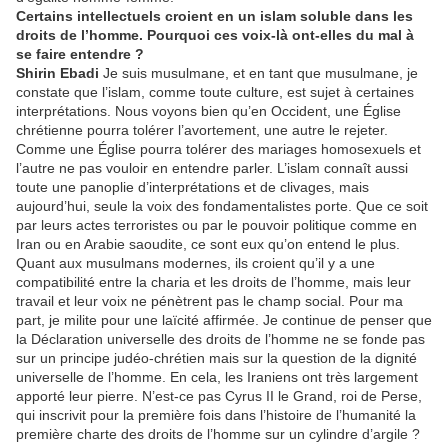
Certains intellectuels croient en un islam soluble dans les
droits de l’homme. Pourquoi ces voix-là ont-elles du mal à
se faire entendre ?
Shirin Ebadi
Je suis musulmane, et en tant que musulmane, je
constate que l’islam, comme toute culture, est sujet à certaines
interprétations. Nous voyons bien qu’en Occident, une Église
chrétienne pourra tolérer l’avortement, une autre le rejeter.
Comme une Église pourra tolérer des mariages homosexuels et
l’autre ne pas vouloir en entendre parler. L’islam connaît aussi
toute une panoplie d’interprétations et de clivages, mais
aujourd’hui, seule la voix des fondamentalistes porte. Que ce soit
par leurs actes terroristes ou par le pouvoir politique comme en
Iran ou en Arabie saoudite, ce sont eux qu’on entend le plus.
Quant aux musulmans modernes, ils croient qu’il y a une
compatibilité entre la charia et les droits de l’homme, mais leur
travail et leur voix ne pénètrent pas le champ social. Pour ma
part, je milite pour une laïcité affirmée. Je continue de penser que
la Déclaration universelle des droits de l’homme ne se fonde pas
sur un principe judéo-chrétien mais sur la question de la dignité
universelle de l’homme. En cela, les Iraniens ont très largement
apporté leur pierre. N’est-ce pas Cyrus II le Grand, roi de Perse,
qui inscrivit pour la première fois dans l’histoire de l’humanité la
première charte des droits de l’homme sur un cylindre d’argile ?