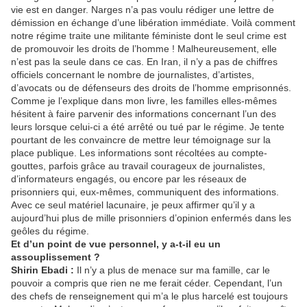
vie est en danger. Narges n’a pas voulu rédiger une lettre de
démission en échange d’une libération immédiate. Voilà comment
notre régime traite une militante féministe dont le seul crime est
de promouvoir les droits de l’homme ! Malheureusement, elle
n’est pas la seule dans ce cas. En Iran, il n’y a pas de chiffres
officiels concernant le nombre de journalistes, d’artistes,
d’avocats ou de défenseurs des droits de l’homme emprisonnés.
Comme je l’explique dans mon livre, les familles elles-mêmes
hésitent à faire parvenir des informations concernant l’un des
leurs lorsque celui-ci a été arrêté ou tué par le régime. Je tente
pourtant de les convaincre de mettre leur témoignage sur la
place publique. Les informations sont récoltées au compte-
gouttes, parfois grâce au travail courageux de journalistes,
d’informateurs engagés, ou encore par les réseaux de
prisonniers qui, eux-mêmes, communiquent des informations.
Avec ce seul matériel lacunaire, je peux affirmer qu’il y a
aujourd’hui plus de mille prisonniers d’opinion enfermés dans les
geôles du régime.
Et d’un point de vue personnel, y a-t-il eu un
assouplissement ?
Shirin Ebadi :
Il n’y a plus de menace sur ma famille, car le
pouvoir a compris que rien ne me ferait céder. Cependant, l’un
des chefs de renseignement qui m’a le plus harcelé est toujours