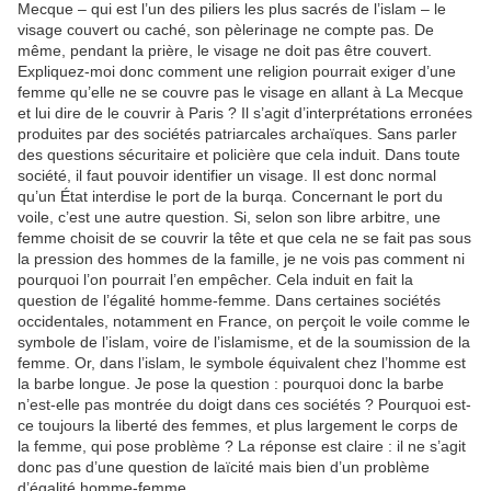
Mecque – qui est l’un des piliers les plus sacrés de l’islam – le
visage couvert ou caché, son pèlerinage ne compte pas. De
même, pendant la prière, le visage ne doit pas être couvert.
Expliquez-moi donc comment une religion pourrait exiger d’une
femme qu’elle ne se couvre pas le visage en allant à La Mecque
et lui dire de le couvrir à Paris ? Il s’agit d’interprétations erronées
produites par des sociétés patriarcales archaïques. Sans parler
des questions sécuritaire et policière que cela induit. Dans toute
société, il faut pouvoir identifier un visage. Il est donc normal
qu’un État interdise le port de la burqa. Concernant le port du
voile, c’est une autre question. Si, selon son libre arbitre, une
femme choisit de se couvrir la tête et que cela ne se fait pas sous
la pression des hommes de la famille, je ne vois pas comment ni
pourquoi l’on pourrait l’en empêcher. Cela induit en fait la
question de l’égalité homme-femme. Dans certaines sociétés
occidentales, notamment en France, on perçoit le voile comme le
symbole de l’islam, voire de l’islamisme, et de la soumission de la
femme. Or, dans l’islam, le symbole équivalent chez l’homme est
la barbe longue. Je pose la question : pourquoi donc la barbe
n’est-elle pas montrée du doigt dans ces sociétés ? Pourquoi est-
ce toujours la liberté des femmes, et plus largement le corps de
la femme, qui pose problème ? La réponse est claire : il ne s’agit
donc pas d’une question de laïcité mais bien d’un problème
d’égalité homme-femme.