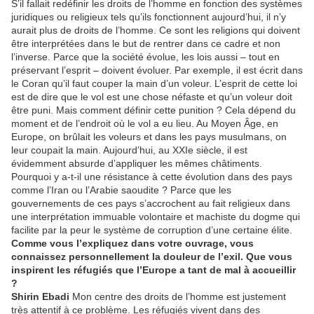
S’il fallait redéfinir les droits de l’homme en fonction des systèmes
juridiques ou religieux tels qu’ils fonctionnent aujourd’hui, il n’y
aurait plus de droits de l’homme. Ce sont les religions qui doivent
être interprétées dans le but de rentrer dans ce cadre et non
l’inverse. Parce que la société évolue, les lois aussi – tout en
préservant l’esprit – doivent évoluer. Par exemple, il est écrit dans
le Coran qu’il faut couper la main d’un voleur. L’esprit de cette loi
est de dire que le vol est une chose néfaste et qu’un voleur doit
être puni. Mais comment définir cette punition ? Cela dépend du
moment et de l’endroit où le vol a eu lieu. Au Moyen Âge, en
Europe, on brûlait les voleurs et dans les pays musulmans, on
leur coupait la main. Aujourd’hui, au XXIe siècle, il est
évidemment absurde d’appliquer les mêmes châtiments.
Pourquoi y a-t-il une résistance à cette évolution dans des pays
comme l’Iran ou l’Arabie saoudite ? Parce que les
gouvernements de ces pays s’accrochent au fait religieux dans
une interprétation immuable volontaire et machiste du dogme qui
facilite par la peur le système de corruption d’une certaine élite.
Comme vous l’expliquez dans votre ouvrage, vous
connaissez personnellement la douleur de l’exil. Que vous
inspirent les réfugiés que l’Europe a tant de mal à accueillir
?
Shirin Ebadi
Mon centre des droits de l’homme est justement
très attentif à ce problème. Les réfugiés vivent dans des