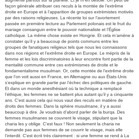
augmente partout sur la planète. Et je m’en désole. On peut de
façon générale attribuer ces reculs à la montée de l’extrême
droite en Europe et à l’apparition de groupes extrémistes motivés
par des raisons religieuses. La récente loi sur l’avortement
passée en première lecture au Parlement polonais est le fruit du
mariage consanguin entre le pouvoir nationaliste et l’Église
catholique. La même chose existe en Hongrie. Et cela m’amène à
constater qu’il y a beaucoup de points communs entre les
groupes de fanatiques religieux tels que nous les connaissons
dans nos régions et l’extrême droite en Europe. Le mépris de la
femme et les lois discriminatoires à leur encontre font partie de la
mentalité commune entre ces extrémismes de droite et le
fondamentalisme musulman. Or, cette montée de l’extrême droite
que l’on voit aussi en France, en Allemagne ou aux États-Unis
s’explique en grande partie par l’échec des politiques de gauche.
Et dans un monde anesthésiant où la technique a remplacé
l’éthique, les femmes ne se battent plus autant qu’il y a cinquante
ans. C’est aussi cela qui nous vaut des reculs en matière de
droits des femmes. Dans la sphère musulmane, il y a aussi
beaucoup à dire. Je voudrais d’abord parler de la burqa. Des
femmes musulmanes se couvrent le visage, stipulant que la
charia les y oblige. C’est faux ! Non seulement la charia ne
demande pas aux femmes de se couvrir le visage, mais elle
l’interdit. C’est écrit très clairement : si une femme se rend à La