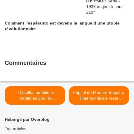
Comment l’espéranto est devenu la langue d’une utopie
révolutionnaire
Commentaires
< Quelles ambitions
Hôpital de Morlaix: inquiète,
maritimes pour la
l'intersyndicale reste
Bretagne? Rencontre-débat
mobilisée (Ouest-France) >
du Front de Gauche pour
les Régionales à BREST le
Hébergé par Overblog
jeudi 19 novembre à 20h
Top articles