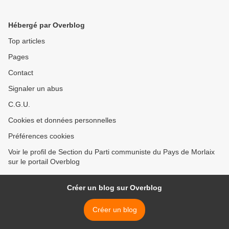
Etat-Région pour cet
investissement qui interroge
Hébergé par Overblog
sur la conception
gouvernementale de
Top articles
l'enseignement supérieur
Pages
Contact
Signaler un abus
C.G.U.
Cookies et données personnelles
Préférences cookies
Voir le profil de Section du Parti communiste du Pays de Morlaix
sur le portail Overblog
Créer un blog sur Overblog
Créer un blog