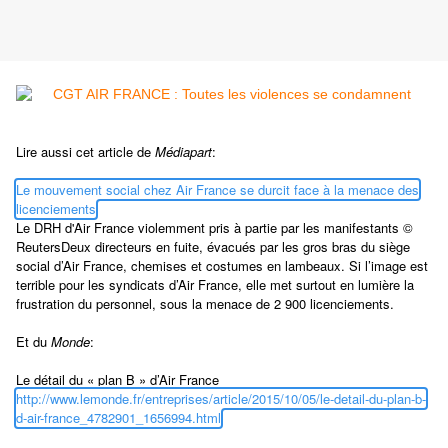
Lire aussi cet article de
Médiapart
:
Le mouvement social chez Air France se durcit face à la menace des
licenciements
Le DRH d'Air France violemment pris à partie par les manifestants ©
ReutersDeux directeurs en fuite, évacués par les gros bras du siège
social d’Air France, chemises et costumes en lambeaux. Si l’image est
terrible pour les syndicats d’Air France, elle met surtout en lumière la
frustration du personnel, sous la menace de 2 900 licenciements.
Et du
Monde
:
Le détail du « plan B » d’Air France
http://www.lemonde.fr/entreprises/article/2015/10/05/le-detail-du-plan-b-
d-air-france_4782901_1656994.html