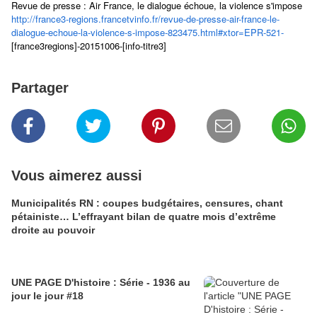
Revue de presse : Air France, le dialogue échoue, la violence s'impose
http://france3-regions.francetvinfo.fr/revue-de-presse-air-france-le-
dialogue-echoue-la-violence-s-impose-823475.html#xtor=EPR-521-
[france3regions]-20151006-[info-titre3]
Partager
Vous aimerez aussi
Municipalités RN : coupes budgétaires, censures, chant
pétainiste… L’effrayant bilan de quatre mois d’extrême
droite au pouvoir
UNE PAGE D'histoire : Série - 1936 au
jour le jour #18