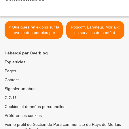
< Quelques réflexions sur la
Roscoff, Lanmeur, Morlaix:
révolte des peuples par
les services de santé de
Gus Massiah (Forum
proximité sacrifiés: ne
européen des alternatives)
laissons pas faire! >
Hébergé par Overblog
Top articles
Pages
Contact
Signaler un abus
C.G.U.
Cookies et données personnelles
Préférences cookies
Voir le profil de Section du Parti communiste du Pays de Morlaix