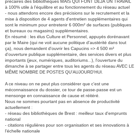
précaires des bibliothèques MAIS QUI FONT DÉJÀ UN TRAVAIL
à 100% utile à l'équilibre et au fonctionnement du réseau actuel
- nous attendons encore des précisions sur le recrutement et la
mise à disposition de 4 agents d'entretien supplémentaires qui
sont le minimum pour entretenir 6 000m² de surfaces (publiques
et bureaux ou magasins) supplémentaires.
En résumé : les élus Culture et Personnel, appuyés dorénavant
par le Maire (qui ne voit aucune politique d'austérité dans tout
ça), nous demandent d'ouvrir les Capucins => 4 500 m²
d'ouverture publique supplémentaire, des services divers et plus
importants (jeux, numériques, auditoriums...), l'ouverture du
dimanche à se partager entre tous les agents du réseau AVEC LE
MÊME NOMBRE DE POSTES QU'AUJOURD'HUI.
A ce niveau on ne peut plus considérer que c'est une
méconnaissance du dossier, ce tour de passe-passe est un
mensonge en connaissance de cause et réitéré.
Nous ne sommes pourtant pas en absence de productivité
actuellement :
- réseau des bibliothèques de Brest : meilleur taux d'emprunts
national
- citations régulières pour son organisation et ses innovations à
l'échelle nationale