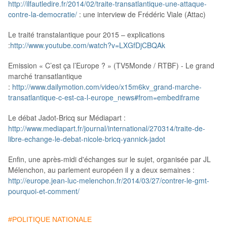
http://ilfautledire.fr/2014/02/traite-transatlantique-une-attaque-
contre-la-democratie/
: une interview de Frédéric Viale (Attac)
Le traité transtalantique pour 2015 – explications
:
http://www.youtube.com/watch?v=LXGfDjCBQAk
Emission « C’est ça l’Europe ? » (TV5Monde / RTBF) - Le grand
marché transatlantique
:
http://www.dailymotion.com/video/x15m6kv_grand-marche-
transatlantique-c-est-ca-l-europe_news#from=embediframe
Le débat Jadot-Bricq sur Médiapart :
http://www.mediapart.fr/journal/international/270314/traite-de-
libre-echange-le-debat-nicole-bricq-yannick-jadot
Enfin, une après-midi d'échanges sur le sujet, organisée par JL
Mélenchon, au parlement européen il y a deux semaines :
http://europe.jean-luc-melenchon.fr/2014/03/27/contrer-le-gmt-
pourquoi-et-comment/
#POLITIQUE NATIONALE