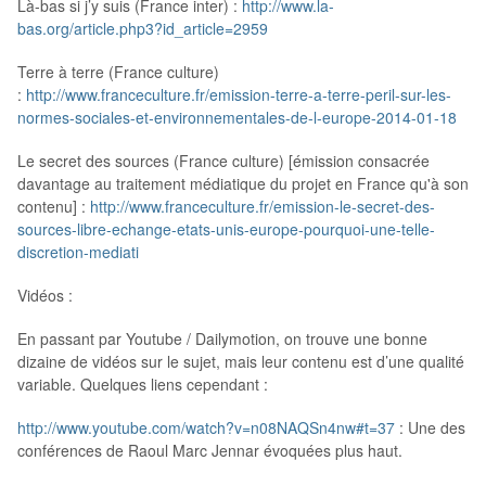
Là-bas si j’y suis (France inter) :
http://www.la-
bas.org/article.php3?id_article=2959
Terre à terre (France culture)
:
http://www.franceculture.fr/emission-terre-a-terre-peril-sur-les-
normes-sociales-et-environnementales-de-l-europe-2014-01-18
Le secret des sources (France culture) [émission consacrée
davantage au traitement médiatique du projet en France qu'à son
contenu] :
http://www.franceculture.fr/emission-le-secret-des-
sources-libre-echange-etats-unis-europe-pourquoi-une-telle-
discretion-mediati
Vidéos :
En passant par Youtube / Dailymotion, on trouve une bonne
dizaine de vidéos sur le sujet, mais leur contenu est d’une qualité
variable. Quelques liens cependant :
http://www.youtube.com/watch?v=n08NAQSn4nw#t=37
: Une des
conférences de Raoul Marc Jennar évoquées plus haut.