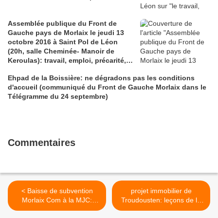
Assemblée publique du Front de
Gauche pays de Morlaix le jeudi 13
octobre 2016 à Saint Pol de Léon
(20h, salle Cheminée- Manoir de
Keroulas): travail, emploi, précarité,
quel état des lieux? Quelles
Ehpad de la Boissière: ne dégradons pas les conditions
perspectives et propositions?
d'accueil (communiqué du Front de Gauche Morlaix dans le
Télégramme du 24 septembre)
Commentaires
< Baisse de subvention
projet immobilier de
Morlaix Com à la MJC:
Troudousten: leçons de la
communiqué du Front de
rencontre avec l'association