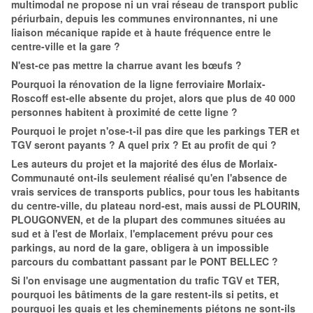
multimodal ne propose ni un vrai réseau de transport public
périurbain, depuis les communes environnantes, ni une
liaison mécanique rapide et à haute fréquence entre le
centre-ville et la gare ?
N'est-ce pas mettre la charrue avant les bœufs ?
Pourquoi la rénovation de la ligne ferroviaire Morlaix-
Roscoff est-elle absente du projet, alors que plus de 40 000
personnes habitent à proximité de cette ligne ?
Pourquoi le projet n'ose-t-il pas dire que les parkings TER et
TGV seront payants ? A quel prix ? Et au profit de qui ?
Les auteurs du projet et la majorité des élus de Morlaix-
Communauté ont-ils seulement réalisé qu'en l'absence de
vrais services de transports publics, pour tous les habitants
du centre-ville, du plateau nord-est, mais aussi de PLOURIN,
PLOUGONVEN,
et de la plupart des communes situées au
sud et à l'est
de Morlaix
,
l'emplacement prévu pour ces
parkings, au nord de la gare, obligera à un impossible
parcours du combattant passant par le PONT BELLEC ?
Si l'on envisage une augmentation du trafic TGV et TER,
pourquoi les bâtiments de la gare restent-ils si petits, et
pourquoi les quais et les cheminements piétons ne sont-ils