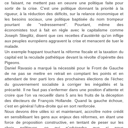
ce faisant, ne mettent pas en oeuvre une politique faite pour
sortir de la crise. C'est une politique donnant la priorité à la
rigueur, à la réduction des déficits, sur la relance économique et
les besoins sociaux, une politique baptisée du nom trompeur
pourtant de "redressement". Pourtant, même des
économistes tout à fait en règle avec le capitalisme comme
Joseph Stieglitz, disent que ces recettes d'austérité qu'on inflige
aux peuples européens aggravent la crise et menacent de tuer le
malade.
Un exemple frappant touchant la réforme fiscale et la taxation du
capital est la reculade pathétique devant la révolte d'opérette des
Pigeons.
Daniel Ravasio a marqué la nécessité pour le Front de Gauche
de ne pas se mettre en retrait en comptant les points et en
attendant de tirer parti lors des prochaines élections de l'échec
du gouvernement socialiste à corriger les inégalités et la
précarité. Il ne faut pas s'enfermer dans une position d'attente et
croire que l'on va recueillir dans 5 ans les fruits de la déception
des électeurs de François Hollande. Quand la gauche échoue,
c'est en général l'ultra-droite qui en sort renforcée.
Nous devons être utiles ici et maintenant, accroître notre crédit
en sensibilisant les gens aux enjeux des réformes, en étant une
force de proposition constructive, en tentant de peser sur les
choix politiques, ce qui n'adviendra que si nous