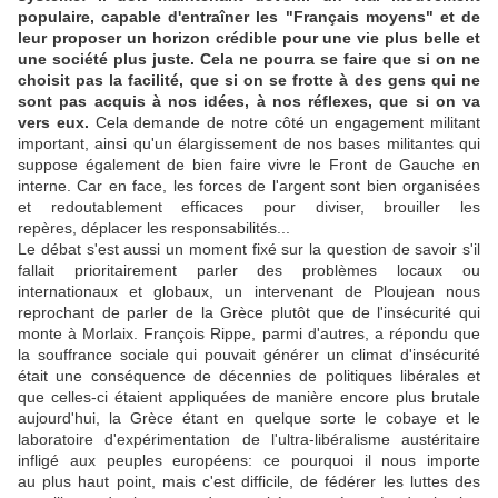
populaire, capable d'entraîner les "Français moyens" et de
leur proposer un horizon crédible pour une vie plus belle et
une société plus juste. Cela ne pourra se faire que si on ne
choisit pas la facilité, que si on se frotte à des gens qui ne
sont pas acquis à nos idées, à nos réflexes, que si on va
vers eux.
Cela demande de notre côté un engagement militant
important, ainsi qu'un élargissement de nos bases militantes qui
suppose également de bien faire vivre le Front de Gauche en
interne. Car en face, les forces de l'argent sont bien organisées
et redoutablement efficaces pour diviser, brouiller les
repères, déplacer les responsabilités...
Le débat s'est aussi un moment fixé sur la question de savoir s'il
fallait prioritairement parler des problèmes locaux ou
internationaux et globaux, un intervenant de Ploujean nous
reprochant de parler de la Grèce plutôt que de l'insécurité qui
monte à Morlaix. François Rippe, parmi d'autres, a répondu que
la souffrance sociale qui pouvait générer un climat d'insécurité
était une conséquence de décennies de politiques libérales et
que celles-ci étaient appliquées de manière encore plus brutale
aujourd'hui, la Grèce étant en quelque sorte le cobaye et le
laboratoire d'expérimentation de l'ultra-libéralisme austéritaire
infligé aux peuples européens: ce pourquoi il nous importe
au plus haut point, mais c'est difficile, de fédérer les luttes des