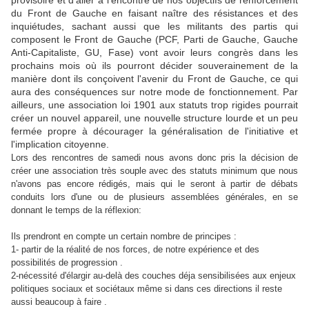
provisoire et d'aller à l'encontre de nos objectifs de renforcement
du Front de Gauche en faisant naître des résistances et des
inquiétudes, sachant aussi que les militants des partis qui
composent le Front de Gauche (PCF, Parti de Gauche, Gauche
Anti-Capitaliste, GU, Fase) vont avoir leurs congrès dans les
prochains mois où ils pourront décider souverainement de la
manière dont ils conçoivent l'avenir du Front de Gauche, ce qui
aura des conséquences sur notre mode de fonctionnement. Par
ailleurs, une association loi 1901 aux statuts trop rigides pourrait
créer un nouvel appareil, une nouvelle structure lourde et un peu
fermée propre à décourager la généralisation de l'initiative et
l'implication citoyenne.
Lors des rencontres de samedi nous avons donc pris la décision de
créer une association très souple avec des statuts minimum que nous
n'avons pas encore rédigés, mais qui le seront à partir de débats
conduits lors d'une ou de plusieurs assemblées générales, en se
donnant le temps de la réflexion:
Ils prendront en compte un certain nombre de principes :
1- partir de la réalité de nos forces, de notre expérience et des
possibilités de progression .
2-nécessité d'élargir au-delà des couches déja sensibilisées aux enjeux
politiques sociaux et sociétaux même si dans ces directions il reste
aussi beaucoup à faire .