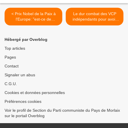
< Prix Nobel de la Paix à
Le dur combat des VCP
l'Europe: "est-ce de
indépendants pour avoir
l'humour noir"? (Pierre
des conditions de
Laurent)
rémunération et de
protection sociale honnête
Hébergé par Overblog
>
Top articles
Pages
Contact
Signaler un abus
C.G.U.
Cookies et données personnelles
Préférences cookies
Voir le profil de Section du Parti communiste du Pays de Morlaix
sur le portail Overblog