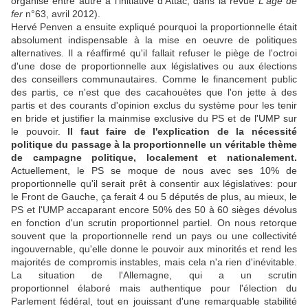
organisé entre autre à l'initiative d'Attac, dans la revue
L'âge de
fer
n°63, avril 2012).
Hervé Penven a ensuite expliqué pourquoi la proportionnelle était
absolument indispensable à la mise en oeuvre de politiques
alternatives. Il a réaffirmé qu'il fallait refuser le piège de l'octroi
d'une dose de proportionnelle aux législatives ou aux élections
des conseillers communautaires. Comme le financement public
des partis, ce n'est que des cacahouètes que l'on jette à des
partis et des courants d'opinion exclus du système pour les tenir
en bride et justifier la mainmise exclusive du PS et de l'UMP sur
le pouvoir.
Il faut faire de l'explication de la nécessité
politique du passage à la proportionnelle un véritable thème
de campagne politique, localement et nationalement.
Actuellement, le PS se moque de nous avec ses 10% de
proportionnelle qu'il serait prêt à consentir aux législatives: pour
le Front de Gauche, ça ferait 4 ou 5 députés de plus, au mieux, le
PS et l'UMP accaparant encore 50% des 50 à 60 sièges dévolus
en fonction d'un scrutin proportionnel partiel. On nous retorque
souvent que la proportionnelle rend un pays ou une collectivité
ingouvernable, qu'elle donne le pouvoir aux minorités et rend les
majorités de compromis instables, mais cela n'a rien d'inévitable.
La situation de l'Allemagne, qui a un scrutin
proportionnel élaboré mais authentique pour l'élection du
Parlement fédéral, tout en jouissant d'une remarquable stabilité