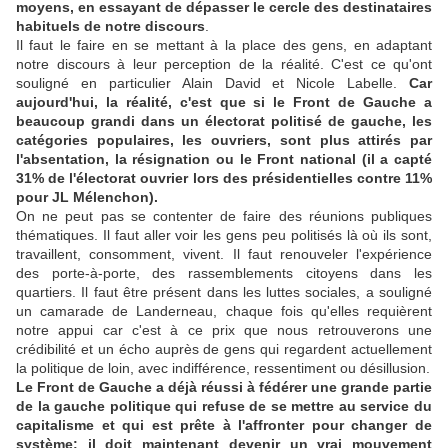
moyens, en essayant de dépasser le cercle des destinataires
habituels de notre discours
.
Il faut le faire en se mettant à la place des gens, en adaptant
notre discours à leur perception de la réalité. C'est ce qu'ont
souligné en particulier Alain David et Nicole Labelle.
Car
aujourd'hui, la réalité, c'est que si le Front de Gauche a
beaucoup grandi dans un électorat politisé de gauche, les
catégories populaires, les ouvriers, sont plus attirés par
l'absentation, la résignation ou le Front national (il a capté
31% de l'électorat ouvrier lors des présidentielles contre 11%
pour JL Mélenchon).
On ne peut pas se contenter de faire des réunions publiques
thématiques. Il faut aller voir les gens peu politisés là où ils sont,
travaillent, consomment, vivent. Il faut renouveler l'expérience
des porte-à-porte, des rassemblements citoyens dans les
quartiers. Il faut être présent dans les luttes sociales, a souligné
un camarade de Landerneau, chaque fois qu'elles requièrent
notre appui car c'est à ce prix que nous retrouverons une
crédibilité et un écho auprès de gens qui regardent actuellement
la politique de loin, avec indifférence, ressentiment ou désillusion.
Le Front de Gauche a déjà réussi à fédérer une grande partie
de la gauche politique qui refuse de se mettre au service du
capitalisme et qui est prête à l'affronter pour changer de
système: il doit maintenant devenir un vrai mouvement