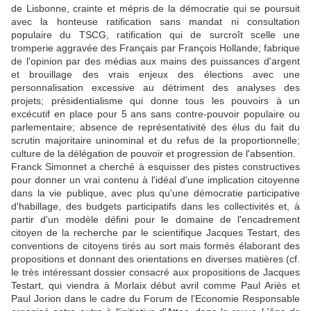
de Lisbonne, crainte et mépris de la démocratie qui se poursuit
avec la honteuse ratification sans mandat ni consultation
populaire du TSCG, ratification qui de surcroît scelle une
tromperie aggravée des Français par François Hollande; fabrique
de l'opinion par des médias aux mains des puissances d'argent
et brouillage des vrais enjeux des élections avec une
personnalisation excessive au détriment des analyses des
projets; présidentialisme qui donne tous les pouvoirs à un
excécutif en place pour 5 ans sans contre-pouvoir populaire ou
parlementaire; absence de représentativité des élus du fait du
scrutin majoritaire uninominal et du refus de la proportionnelle;
culture de la délégation de pouvoir et progression de l'absention.
Franck Simonnet a cherché à esquisser des pistes constructives
pour donner un vrai contenu à l'idéal d'une implication citoyenne
dans la vie publique, avec plus qu'une démocratie participative
d'habillage, des budgets participatifs dans les collectivités et, à
partir d'un modèle défini pour le domaine de l'encadrement
citoyen de la recherche par le scientifique Jacques Testart, des
conventions de citoyens tirés au sort mais formés élaborant des
propositions et donnant des orientations en diverses matières (cf.
le très intéressant dossier consacré aux propositions de Jacques
Testart, qui viendra à Morlaix début avril comme Paul Ariès et
Paul Jorion dans le cadre du Forum de l'Economie Responsable