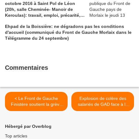
octobre 2016 à Saint Pol de Léon
(20h, salle Cheminée- Manoir de
Keroulas): travail, emploi, précarité,
quel état des lieux? Quelles
Ehpad de la Boissière: ne dégradons pas les conditions
perspectives et propositions?
d'accueil (communiqué du Front de Gauche Morlaix dans le
Télégramme du 24 septembre)
Commentaires
< Le Front de Gauche
Explosion de colère des
Finistère soutient la grève
salariés de GAD face à la
des cheminots du 13 juin
direction (Télégramme) >
Hébergé par Overblog
Top articles