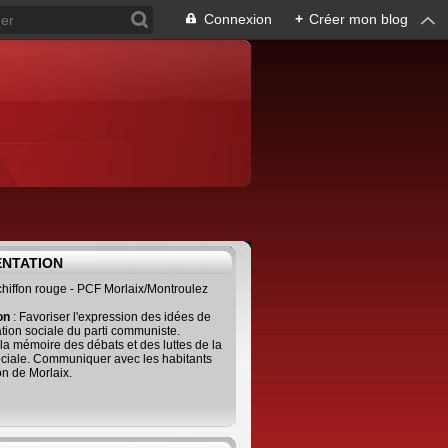
Connexion
+
Créer mon blog
ENTATION
 chiffon rouge - PCF Morlaix/Montroulez
ion
: Favoriser l'expression des idées de
tion sociale du parti communiste.
 la mémoire des débats et des luttes de la
ciale. Communiquer avec les habitants
on de Morlaix.