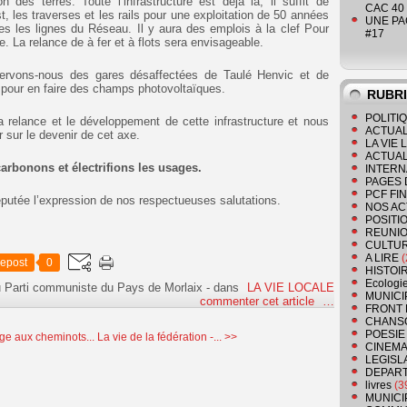
n des terres. Toute l’infrastructure est déjà là, il suffit de
CAC 40 
t, les traverses et les rails pour une exploitation de 50 années
UNE PAGE
s les lignes du Réseau. Il y aura des emplois à la clef Pour
#17
ne. La relance de à fer et à flots sera envisageable.
 servons-nous des gares désaffectées de Taulé Henvic et de
pour en faire des champs photovoltaïques.
RUBR
POLITI
 relance et le développement de cette infrastructure et nous
ACTUAL
 sur le devenir de cet axe.
LA VIE
ACTUAL
rbonons et électrifions les usages.
INTERN
PAGES 
PCF FI
putée l’expression de nos respectueuses salutations.
NOS AC
POSITI
REUNIO
CULTU
A LIRE
(
epost
0
HISTOI
Ecologi
u Parti communiste du Pays de Morlaix
-
dans
LA VIE LOCALE
MUNICI
commenter cet article
…
FRONT 
CHANS
POESIE
e aux cheminots...
La vie de la fédération -... >>
CINEMA
LEGISL
DEPART
livres
(3
MUNICI