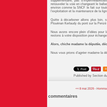
supplémentaire, pas d’imperméabilisatio
renouveler la voie en changeant le ballas
environ comme la SNCF le fait sur toute
l’exploitation et la maintenance de la lig
Quitte à décarboner allons plus loin,
Plouénan Kerlaudy du pont sur la Penzé 
Nous avons encore plein d’idées pour la
restons à votre disposition pour échanger
Alors, chiche madame la députée, déca
Nous vous prions d’agréer madame la dé
R
Published by Section d
<< 8 mai 2026 - Hommag
commentaires