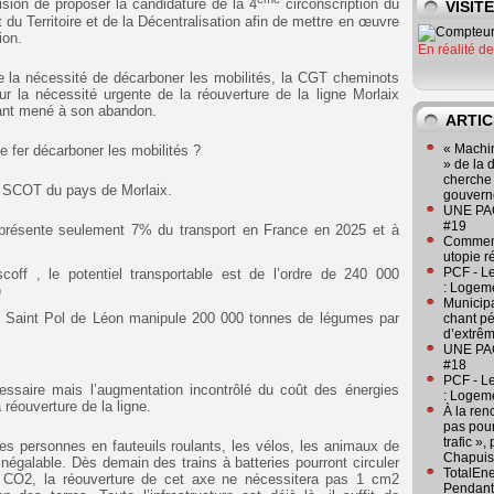
ion de proposer la candidature de la 4
circonscription du
VISIT
du Territoire et de la Décentralisation afin de mettre en œuvre
ion.
En réalité d
e la nécessité de décarboner les mobilités, la CGT cheminots
 la nécessité urgente de la réouverture de la ligne Morlaix
yant mené à son abandon.
ARTIC
« Machin
 fer décarboner les mobilités ?
» de la 
cherche 
du SCOT du pays de Morlaix.
gouver
UNE PAGE
#19
e représente seulement 7% du transport en France en 2025 et à
Comment
utopie r
PCF - L
off , le potentiel transportable est de l’ordre de 240 000
: Logeme
)
Municipa
de Saint Pol de Léon manipule 200 000 tonnes de légumes par
chant pé
d’extrêm
UNE PAGE
#18
PCF - L
essaire mais l’augmentation incontrôlé du coût des énergies
: Logeme
 réouverture de la ligne.
À la ren
pas pour
trafic »
les personnes en fauteuils roulants, les vélos, les animaux de
Chapuis
égalable. Dès demain des trains à batteries pourront circuler
TotalEn
e CO2, la réouverture de cet axe ne nécessitera pas 1 cm2
Pendant 