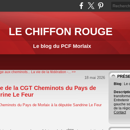
LE CHIFFON ROUGE
Le blog du PCF Morlaix
e aux cheminots...
La vie de la fédération -... >>
PRÉS
18 mai 2026
Blog
: Le
tre de la CGT Cheminots du Pays de
Descript
rine Le Feur
transforma
Entretenir
gauche so
de la régi
Contact
ème