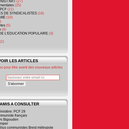
NIST'ART
(27)
mentales
(25)
PCF
(21)
S DE SYNDICALISTES
(16)
MIE
(10)
)
êtes
(5)
n
(4)
DE L'EDUCATION POPULAIRE
(3)
(1)
OIR LES ARTICLES
 pour être averti des nouveaux articles
 AMIS A CONSULTER
inistère: PCF 29
mmuniste français
s Bigouden
imper
élus communistes Brest métropole