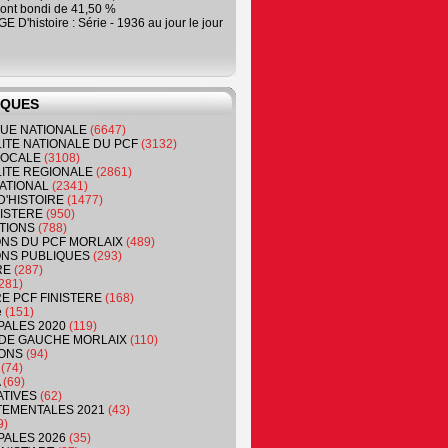
ont bondi de 41,50 %
 D'histoire : Série - 1936 au jour le jour
IQUES
QUE NATIONALE
(6647)
ITE NATIONALE DU PCF
(3132)
 LOCALE
(3108)
ITE REGIONALE
(2861)
ATIONAL
(2341)
D'HISTOIRE
(1477)
NISTERE
(950)
TIONS
(788)
ONS DU PCF MORLAIX
(489)
NS PUBLIQUES
(293)
RE
(287)
281)
RE PCF FINISTERE
(168)
e
(151)
PALES 2020
(119)
DE GAUCHE MORLAIX
(110)
ONS
(94)
(74)
(69)
ATIVES
(62)
EMENTALES 2021
(43)
9)
PALES 2026
(35)