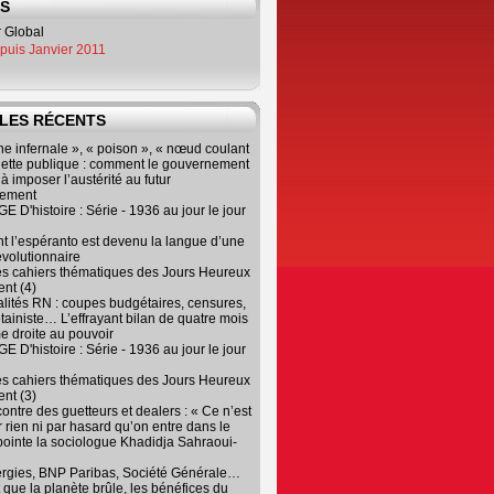
ES
epuis Janvier 2011
LES RÉCENTS
e infernale », « poison », « nœud coulant
dette publique : comment le gouvernement
à imposer l’austérité au futur
nement
 D'histoire : Série - 1936 au jour le jour
 l’espéranto est devenu la langue d’une
évolutionnaire
es cahiers thématiques des Jours Heureux
nt (4)
lités RN : coupes budgétaires, censures,
tainiste… L’effrayant bilan de quatre mois
e droite au pouvoir
 D'histoire : Série - 1936 au jour le jour
es cahiers thématiques des Jours Heureux
nt (3)
contre des guetteurs et dealers : « Ce n’est
 rien ni par hasard qu’on entre dans le
, pointe la sociologue Khadidja Sahraoui-
ergies, BNP Paribas, Société Générale…
que la planète brûle, les bénéfices du