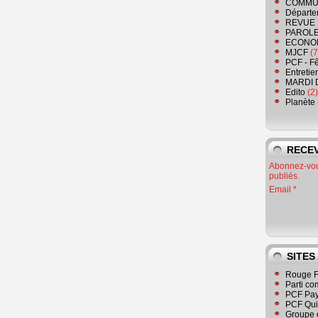
COMMU
Départe
REVUE 
PAROLE
ECONO
MJCF
(7
PCF - F
Entretie
MARDI 
Edito
(2)
Planète
RECEV
Abonnez-vous
publiés.
Email
SITES
Rouge F
Parti co
PCF Pay
PCF Qu
Groupe 