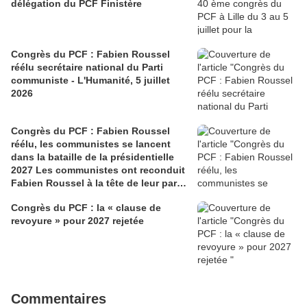
délégation du PCF Finistère
Congrès du PCF : Fabien Roussel
réélu secrétaire national du Parti
communiste - L'Humanité, 5 juillet
2026
Congrès du PCF : Fabien Roussel
réélu, les communistes se lancent
dans la bataille de la présidentielle
2027 Les communistes ont reconduit
Fabien Roussel à la tête de leur parti,
à l’issue du 40e congrès national, à
Congrès du PCF : la « clause de
Lille. Le secrétaire national, dont la
revoyure » pour 2027 rejetée
candidature devrait être officialisée le
6 septembre, veut désormais jeter «
toutes ses forces » dans la campagne
présidentielle.
Commentaires