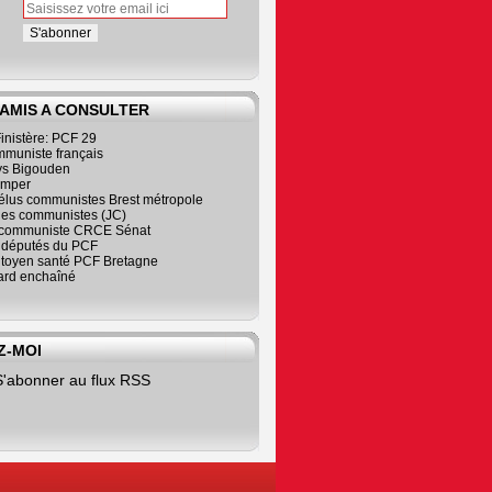
 AMIS A CONSULTER
inistère: PCF 29
mmuniste français
s Bigouden
imper
élus communistes Brest métropole
nes communistes (JC)
communiste CRCE Sénat
s députés du PCF
citoyen santé PCF Bretagne
rd enchaîné
Z-MOI
S'abonner au flux RSS