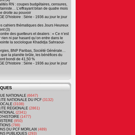
nt (4)
lités RN : coupes budgétaires, censures,
tainiste… L’effrayant bilan de quatre mois
e droite au pouvoir
 D'histoire : Série - 1936 au jour le jour
es cahiers thématiques des Jours Heureux
nt (3)
contre des guetteurs et dealers : « Ce n’est
 rien ni par hasard qu’on entre dans le
, pointe la sociologue Khadidja Sahraoui-
ergies, BNP Paribas, Société Générale…
que la planète brûle, les bénéfices du
ont bondi de 41,50 %
 D'histoire : Série - 1936 au jour le jour
IQUES
QUE NATIONALE
(6647)
ITE NATIONALE DU PCF
(3132)
 LOCALE
(3108)
ITE REGIONALE
(2861)
ATIONAL
(2341)
D'HISTOIRE
(1477)
NISTERE
(950)
TIONS
(788)
ONS DU PCF MORLAIX
(489)
NS PUBLIQUES
(293)