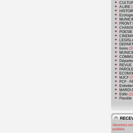
CULTU
A LIRE
(
HISTOI
Ecologi
MUNICI
FRONT 
CHANS
POESIE
CINEMA
LEGISL
DEPART
livres
(3
MUNICI
COMMU
Départe
REVUE 
PAROLE
ECONO
MJCF
(7
PCF - F
Entretie
MARDI 
Edito
(2)
Planète
RECEV
Abonnez-vous
publiés.