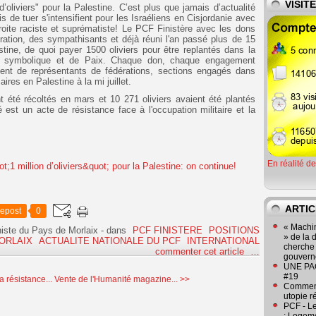
VISIT
oliviers" pour la Palestine. C’est plus que jamais d’actualité
 de tuer s'intensifient pour les Israéliens en Cisjordanie avec
roite raciste et suprématiste! Le PCF Finistère avec les dons
ration, des sympathisants et déjà réuni l'an passé plus de 15
ine, de quoi payer 1500 oliviers pour être replantés dans la
nce symbolique et de Paix. Chaque don, chaque engagement
nt de représentants de fédérations, sections engagés dans
ires en Palestine à la mi juillet.
 été récoltés en mars et 10 271 oliviers avaient été plantés
 est un acte de résistance face à l'occupation militaire et la
En réalité d
ARTIC
epost
0
« Machin
iste du Pays de Morlaix
-
dans
PCF FINISTERE
POSITIONS
» de la 
ORLAIX
ACTUALITE NATIONALE DU PCF
INTERNATIONAL
cherche 
commenter cet article
…
gouver
UNE PAGE
#19
 résistance...
Vente de l'Humanité magazine... >>
Comment
utopie r
PCF - L