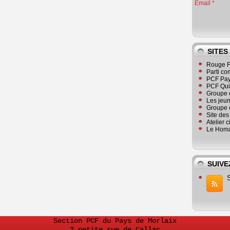
Email
SITES
Rouge F
Parti co
PCF Pay
PCF Qu
Groupe 
Les jeu
Groupe 
Site de
Atelier 
Le Homa
SUIVE
Section PCF du Pays de Morlaix
2 petite rue de Callac