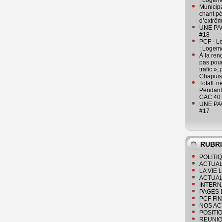
: Logeme
Municipa
chant pé
d’extrêm
UNE PAGE
#18
PCF - L
: Logeme
À la ren
pas pour
trafic »
Chapuis
TotalEn
Pendant 
CAC 40 
UNE PAGE
#17
RUBR
POLITI
ACTUAL
LA VIE
ACTUAL
INTERN
PAGES 
PCF FI
NOS AC
POSITI
REUNIO