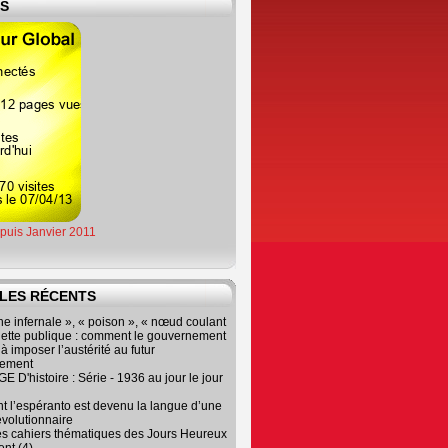
ES
epuis Janvier 2011
LES RÉCENTS
e infernale », « poison », « nœud coulant
dette publique : comment le gouvernement
à imposer l’austérité au futur
nement
 D'histoire : Série - 1936 au jour le jour
 l’espéranto est devenu la langue d’une
évolutionnaire
es cahiers thématiques des Jours Heureux