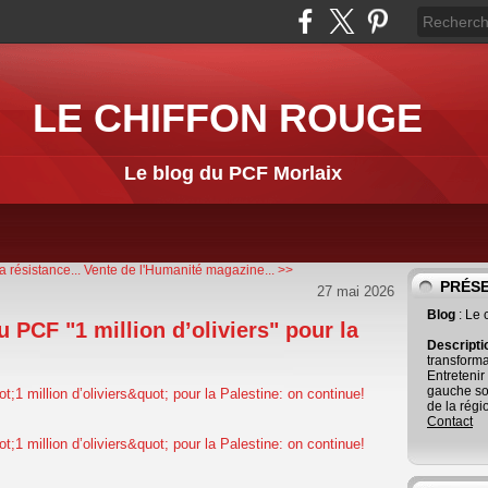
LE CHIFFON ROUGE
Le blog du PCF Morlaix
 résistance...
Vente de l'Humanité magazine... >>
PRÉS
27 mai 2026
Blog
: Le
PCF "1 million d’oliviers" pour la
Descript
transforma
Entretenir
gauche so
de la régi
Contact