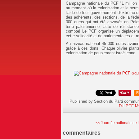
Campagne nationale du PCF "1 million d’
au moment où la colonisation et le permis
l'aide de leur gouvernement d'extrême-d
des adhérents, des sections, de la fédé
000 euros qui ont été envoyés en Palest
terre palestinienne, acte de résista
compte! Le PCF organise un déplaceme
cette solidarité et de parlementaires et ma
Au niveau national 45 000 euros avaient
grâce à ces dons. Chaque olivier planté
colonisation de peuplement israélienne.
R
Published by Section du Parti commun
DU PCF M
<< Journée nationale de la
commentaires