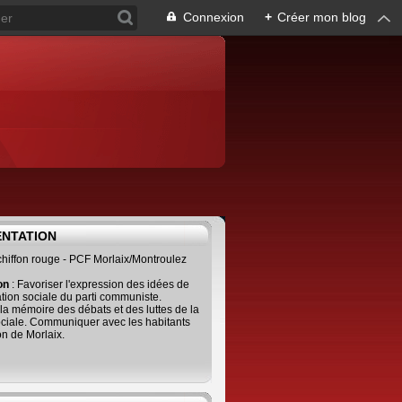
Connexion
+
Créer mon blog
ENTATION
 chiffon rouge - PCF Morlaix/Montroulez
ion
: Favoriser l'expression des idées de
tion sociale du parti communiste.
 la mémoire des débats et des luttes de la
ciale. Communiquer avec les habitants
on de Morlaix.