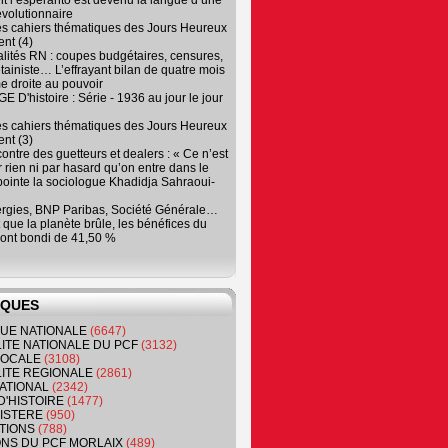
 l’espéranto est devenu la langue d’une
évolutionnaire
es cahiers thématiques des Jours Heureux
nt (4)
lités RN : coupes budgétaires, censures,
tainiste… L’effrayant bilan de quatre mois
e droite au pouvoir
 D'histoire : Série - 1936 au jour le jour
es cahiers thématiques des Jours Heureux
nt (3)
contre des guetteurs et dealers : « Ce n’est
 rien ni par hasard qu’on entre dans le
, pointe la sociologue Khadidja Sahraoui-
ergies, BNP Paribas, Société Générale…
que la planète brûle, les bénéfices du
ont bondi de 41,50 %
IQUES
QUE NATIONALE
(6647)
ITE NATIONALE DU PCF
(3132)
 LOCALE
(3108)
ITE REGIONALE
(2861)
ATIONAL
(2342)
D'HISTOIRE
(1477)
NISTERE
(950)
TIONS
(788)
ONS DU PCF MORLAIX
(489)