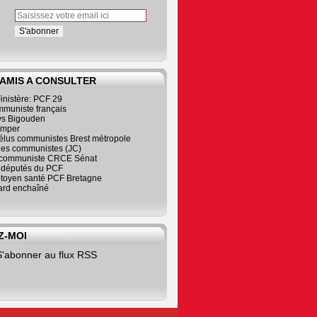
 AMIS A CONSULTER
inistère: PCF 29
mmuniste français
s Bigouden
imper
élus communistes Brest métropole
nes communistes (JC)
communiste CRCE Sénat
s députés du PCF
citoyen santé PCF Bretagne
rd enchaîné
Z-MOI
S'abonner au flux RSS