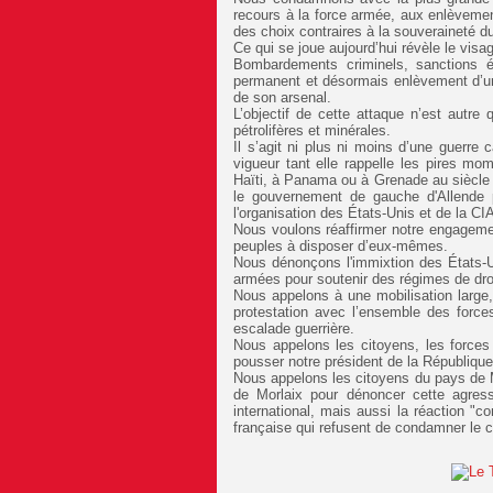
recours à la force armée, aux enlèvements
des choix contraires à la souveraineté d
Ce qui se joue aujourd’hui révèle le vis
Bombardements criminels, sanctions é
permanent et désormais enlèvement d’un 
de son arsenal.
L’objectif de cette attaque n’est autr
pétrolifères et minérales.
Il s’agit ni plus ni moins d’une guerre 
vigueur tant elle rappelle les pires m
Haïti, à Panama ou à Grenade au siècle d
le gouvernement de gauche d'Allende 
l'organisation des États-Unis et de la CI
Nous voulons réaffirmer notre engagement 
peuples à disposer d’eux-mêmes.
Nous dénonçons l'immixtion des États-U
armées pour soutenir des régimes de droi
Nous appelons à une mobilisation large, u
protestation avec l’ensemble des forces
escalade guerrière.
Nous appelons les citoyens, les force
pousser notre président de la République 
Nous appelons les citoyens du pays de M
de Morlaix pour dénoncer cette agressi
international, mais aussi la réaction "c
française qui refusent de condamner le 