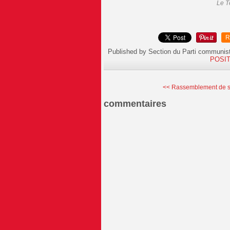
Le T
R
Published by Section du Parti communis
POSIT
<< Rassemblement de sol
commentaires