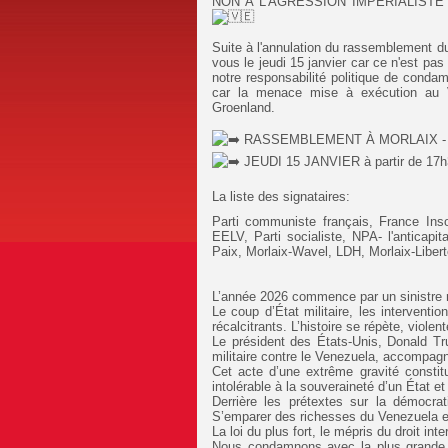
NON A L'AGRESSION IMPÉRIALISTE
Suite à l'annulation du rassemblement d
vous le jeudi 15 janvier car ce n'est pas
notre responsabilité politique de conda
car la menace mise à exécution au V
Groenland.
RASSEMBLEMENT À MORLAIX - P
JEUDI 15 JANVIER à partir de 17h
La liste des signataires:
Parti communiste français, France Ins
EELV, Parti socialiste, NPA- l'anticapi
Paix, Morlaix-Wavel, LDH, Morlaix-Liber
L’année 2026 commence par un sinistre re
Le coup d’État militaire, les intervent
récalcitrants. L’histoire se répète, violent
Le président des États-Unis, Donald T
militaire contre le Venezuela, accompag
Cet acte d’une extrême gravité constitu
intolérable à la souveraineté d’un État et
Derrière les prétextes sur la démocra
S’emparer des richesses du Venezuela et
La loi du plus fort, le mépris du droit inte
Nous condamnons avec la plus grande fer