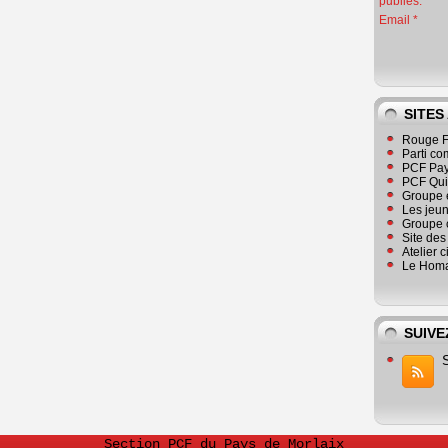
publiés.
Email
SITES
Rouge F
Parti co
PCF Pay
PCF Qu
Groupe 
Les jeu
Groupe 
Site de
Atelier 
Le Homa
SUIVE
Section PCF du Pays de Morlaix