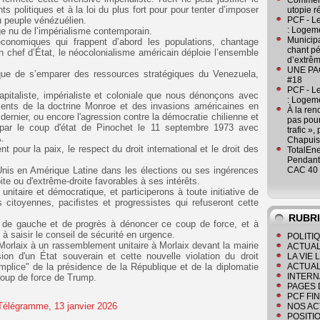
Comment
 politiques et à la loi du plus fort pour pour tenter d’imposer
utopie r
u peuple vénézuélien.
PCF - L
: Logeme
age nu de l’impérialisme contemporain.
Municipa
conomiques qui frappent d’abord les populations, chantage
chant pé
chef d’État, le néocolonialisme américain déploie l’ensemble
d’extrêm
UNE PAGE
e que de s’emparer des ressources stratégiques du Venezuela,
#18
PCF - L
capitaliste, impérialiste et coloniale que nous dénonçons avec
: Logeme
oments de la doctrine Monroe et des invasions américaines en
À la ren
ernier, ou encore l'agression contre la démocratie chilienne et
pas pour
par le coup d'état de Pinochet le 11 septembre 1973 avec
trafic »
A.
Chapuis
pour la paix, le respect du droit international et le droit des
TotalEn
Pendant 
nis en Amérique Latine dans les élections ou ses ingérences
CAC 40 
te ou d'extrême-droite favorables à ses intérêts.
nitaire et démocratique, et participerons à toute initiative de
 citoyennes, pacifistes et progressistes qui refuseront cette
RUBR
s de gauche et de progrès à dénoncer ce coup de force, et à
à saisir le conseil de sécurité en urgence.
POLITI
orlaix à un rassemblement unitaire à Morlaix devant la mairie
ACTUAL
on d'un État souverain et cette nouvelle violation du droit
LA VIE
omplice" de la présidence de la République et de la diplomatie
ACTUAL
INTERN
coup de force de Trump.
PAGES 
PCF FI
NOS AC
POSITI