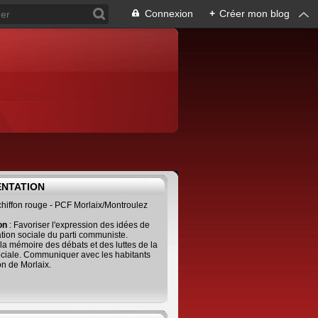
Connexion
+
Créer mon blog
ENTATION
 chiffon rouge - PCF Morlaix/Montroulez
ion
: Favoriser l'expression des idées de
tion sociale du parti communiste.
 la mémoire des débats et des luttes de la
ciale. Communiquer avec les habitants
on de Morlaix.