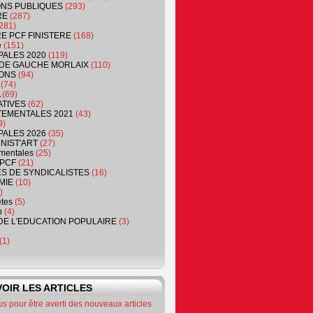
NS PUBLIQUES
(293)
RE
(287)
281)
RE PCF FINISTERE
(168)
e
(151)
PALES 2020
(119)
DE GAUCHE MORLAIX
(110)
ONS
(94)
(74)
(69)
ATIVES
(62)
EMENTALES 2021
(43)
9)
PALES 2026
(35)
NIST'ART
(27)
mentales
(25)
PCF
(21)
S DE SYNDICALISTES
(16)
MIE
(10)
)
êtes
(5)
n
(4)
DE L'EDUCATION POPULAIRE
(3)
(1)
OIR LES ARTICLES
 pour être averti des nouveaux articles