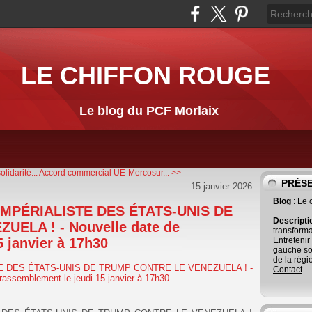
LE CHIFFON ROUGE
Le blog du PCF Morlaix
idarité...
Accord commercial UE-Mercosur... >>
PRÉS
15 janvier 2026
Blog
: Le
IMPÉRIALISTE DES ÉTATS-UNIS DE
Descript
ELA ! - Nouvelle date de
transforma
 janvier à 17h30
Entretenir
gauche so
de la régi
Contact