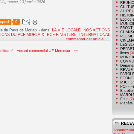
élégramme, 13 janvier 2026
REUNIO
CULTU
A LIRE
(
HISTOI
Ecologi
epost
0
MUNICI
FRONT 
te du Pays de Morlaix
-
dans
LA VIE LOCALE
NOS ACTIONS
CHANS
IONS DU PCF MORLAIX
PCF FINISTERE
INTERNATIONAL
POESIE
commenter cet article
…
CINEMA
LEGISL
DEPART
idarité...
Accord commercial UE-Mercosur... >>
livres
(3
MUNICI
COMMU
Départe
REVUE 
PAROLE
ECONO
MJCF
(7
PCF - F
Entretie
MARDI 
Edito
(2)
Planète
RECEV
Abonnez-vous