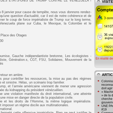
 DES ÉTATS-UNIS DE TRUMP CONTRE LE VENEZUELA !
VISIT
u 8 janvier pour cause de tempête, nous vous donnons rendez-
 qu'une question d'actualité, car il est de notre cohérence et de
mner le coup de force impérialiste de Trump sur le long terme,
enezuela plane sur Cuba, le Mexique, la Colombie et le
lace des Otages
30
oumise, Gauche indépendantiste bretonne, Les écologistes -
En réalité d
taliste, Génération.s, CGT, FSU, Solidaires, Mouvement de la
tés
ARTIC
tour en arrière.
ions pour contrôler les ressources, la mise au pas des régimes
Colonisa
e et sinistre. Hélas, un scénario trop familier.
reconnai
rump, et l’armée américaine viennent de mener une agression
doit agi
née du kidnapping du président vénézuélien.
« Machin
e une violation manifeste du droit international, une atteinte
» de la 
 une mise en danger directe de la population civile.
cherche 
tie et les droits de l’Homme, la même logique impérialiste.
gouver
 imposer un régime docile aux multinationales.
UNE PAGE
rnational.
#19
meté cette offensive impérialiste. Rien ne peut justifier le