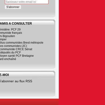
 AMIS A CONSULTER
inistère: PCF 29
mmuniste français
s Bigouden
imper
élus communistes Brest métropole
nes communistes (JC)
communiste CRCE Sénat
s députés du PCF
citoyen santé PCF Bretagne
rd enchaîné
Z-MOI
S'abonner au flux RSS