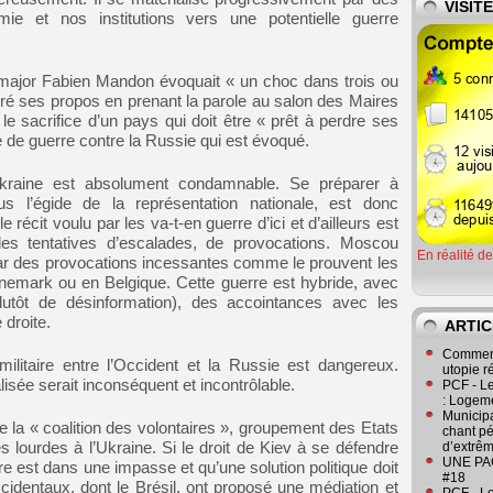
VISIT
ie et nos institutions vers une potentielle guerre
at-major Fabien Mandon évoquait « un choc dans trois ou
ré ses propos en prenant la parole au salon des Maires
 sacrifice d’un pays qui doit être « prêt à perdre ses
e de guerre contre la Russie qui est évoqué.
n Ukraine est absolument condamnable. Se préparer à
sous l’égide de la représentation nationale, est donc
 récit voulu par les va-t-en guerre d’ici et d’ailleurs est
es tentatives d’escalades, de provocations. Moscou
En réalité d
par des provocations incessantes comme le prouvent les
nemark ou en Belgique. Cette guerre est hybride, avec
 plutôt de désinformation), des accointances avec les
 droite.
ARTIC
Comment
militaire entre l’Occident et la Russie est dangereux.
utopie r
lisée serait inconséquent et incontrôlable.
PCF - L
: Logeme
Municipa
e de la « coalition des volontaires », groupement des Etats
chant pé
 lourdes à l’Ukraine. Si le droit de Kiev à se défendre
d’extrêm
UNE PAGE
re est dans une impasse et qu’une solution politique doit
#18
cidentaux, dont le Brésil, ont proposé une médiation et