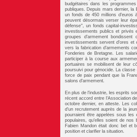
budgétaires dans les programmes 
publiques. Depuis mars dernier, la
un fonds de 450 millions d’euros 
peuvent désormais verser leur épa
défense’’, un fonds capital-investi
investissements publics et privés 
groupes d’armement bondissent 
investissements servent d’ores et
vers la fabrication d’armements co
Fonderies de Bretagne. Les salari
participer à la course aux armemen
portuaires se mobilisent de leur c
poursuivi pour génocide. La classe o
force de paix pendant que la Fran
salons d’armement.
En plus de l’industrie, les esprits s
récent accord entre l’Association d
octobre dernier, en atteste. Les co
d’un recrutement auprès de la jeune
pourraient être appelées sous les
populaires, qu’elles soient de nos 
Fabien Mandon était donc bel et bi
position et clarifier la situation.