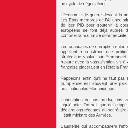
un cycle de négociations.
L’économie de guerre devient la 
Les Etats membres de l’Alliance a
de leur PIB pour soutenir la co
européens se font déjà auprès de
conforter la mainmise commerciale, 
Les scandales de corruption entach
appellent à construire une politi
stratégique voulue par Emmanuel M
rupture avec la vassalisation vis-
française placeraient en l’état la Fr
Rappelons enfin qu’il ne faut pas
trumpienne est souvent une paix 
multinationales étasuniennes.
L’orientation de nos productions v
inquiétante. On sait que cela app
déclarations récentes du secrétaire
il était ministre des Armées.
L’austérité qui accompagnera l’ef