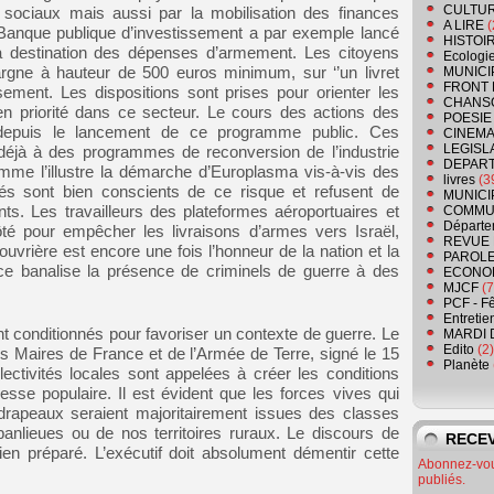
CULTU
sociaux mais aussi par la mobilisation des finances
A LIRE
(
 Banque publique d’investissement a par exemple lancé
HISTOI
à destination des dépenses d’armement. Les citoyens
Ecologi
rgne à hauteur de 500 euros minimum, sur ‘’un livret
MUNICI
FRONT 
ssement. Les dispositions sont prises pour orienter les
CHANS
en priorité dans ce secteur. Le cours des actions des
POESIE
depuis le lancement de ce programme public. Ces
CINEMA
LEGISL
 déjà à des programmes de reconversion de l’industrie
DEPART
mme l’illustre la démarche d’Europlasma vis-à-vis des
livres
(3
és sont bien conscients de ce risque et refusent de
MUNICI
ts. Les travailleurs des plateformes aéroportuaires et
COMMU
Départe
ôté pour empêcher les livraisons d’armes vers Israël,
REVUE 
uvrière est encore une fois l’honneur de la nation et la
PAROLE
ce banalise la présence de criminels de guerre à des
ECONO
MJCF
(7
PCF - F
Entretie
ont conditionnés pour favoriser un contexte de guerre. Le
MARDI 
Edito
(2)
es Maires de France et de l’Armée de Terre, signé le 15
Planète
llectivités locales sont appelées à créer les conditions
sse populaire. Il est évident que les forces vives qui
 drapeaux seraient majoritairement issues des classes
banlieues ou de nos territoires ruraux. Le discours de
RECEV
en préparé. L’exécutif doit absolument démentir cette
Abonnez-vous
publiés.