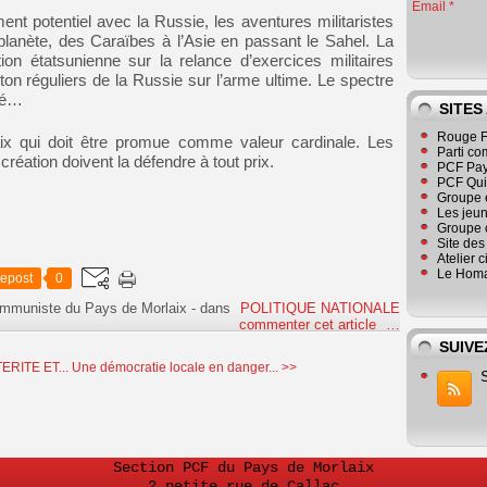
Email
ent potentiel avec la Russie, les aventures militaristes
 planète, des Caraïbes à l’Asie en passant le Sahel. La
tion étatsunienne sur la relance d’exercices militaires
on réguliers de la Russie sur l’arme ultime. Le spectre
isé…
SITES
Rouge F
paix qui doit être promue comme valeur cardinale. Les
Parti co
 création doivent la défendre à tout prix.
PCF Pay
PCF Qu
Groupe 
Les jeu
Groupe 
Site de
Atelier 
Le Homa
epost
0
ommuniste du Pays de Morlaix
-
dans
POLITIQUE NATIONALE
commenter cet article
…
SUIVE
RITE ET...
Une démocratie locale en danger... >>
Section PCF du Pays de Morlaix
2 petite rue de Callac