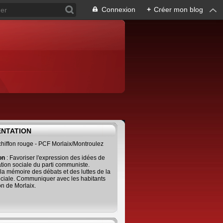
Connexion
+
Créer mon blog
ENTATION
 chiffon rouge - PCF Morlaix/Montroulez
ion
: Favoriser l'expression des idées de
tion sociale du parti communiste.
 la mémoire des débats et des luttes de la
ciale. Communiquer avec les habitants
on de Morlaix.