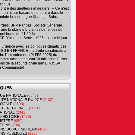
es cahiers thématiques des Jours Heureux
nt (3)
contre des guetteurs et dealers : « Ce n’est
 rien ni par hasard qu’on entre dans le
, pointe la sociologue Khadidja Sahraoui-
ergies, BNP Paribas, Société Générale…
que la planète brûle, les bénéfices du
ont bondi de 41,50 %
 D'histoire : Série - 1936 au jour le jour
 d’urgence avec les politiques climaticides
ES EN FRANCE : la droite sénatoriale a
ntre l'amendement (PLFFS 2025) du
ommuniste attribuant 70 millions d'Euros
ns de la sécurité civile (Ian BROSSAT
r Communiste)
IQUES
QUE NATIONALE
(6647)
ITE NATIONALE DU PCF
(3132)
 LOCALE
(3108)
ITE REGIONALE
(2861)
ATIONAL
(2341)
D'HISTOIRE
(1476)
NISTERE
(950)
TIONS
(788)
ONS DU PCF MORLAIX
(489)
NS PUBLIQUES
(293)