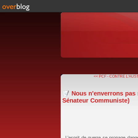
<< PCF - CONTRE L'AUSTE
Nous n'enverrons pas 
Sénateur Communiste)
L’esprit de guerre se propage dang