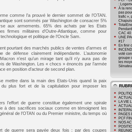
PCF - L
: Logeme
À la ren
pas pour
norme comme l’a prouvé le dernier sommet de l’OTAN.
trafic »
tlantique sont sommés par Washington de consacrer 5%
Chapuis
TotalEn
urse aux armements. 65% des achats par les Etats
Pendant 
s firmes militaires d’Outre-Atlantique, comme pour
CAC 40 
technologique et politique de l’Oncle Sam.
UNE PAGE
#17
En finir
ent pourtant des marchés publics de ventes d’armes et
INCENDI
que de défense clairement indépendante. L’autonomie
voté co
groupe c
acron n’est qu’un mirage tant qu’il n’y aura pas de
les moye
à-vis de Washington. Les « chocs » énoncés par l’armée
Sénateu
ance en position d’acteur de second plan.
 se mettre dans la main des Etats-Unis quand la paix
RUBR
du plus fort et de la capitulation pour imposer les
POLITI
ACTUAL
LA VIE
ers l’effort de guerre constitue également une spirale
ACTUAL
elle à des sacrifices sociaux comme en témoignent les
INTERN
 général de l’OTAN ou du Premier ministre, du temps où
PAGES 
PCF FI
NOS AC
POSITI
fort de guerre sera payée deux fois : par des coupes
REUNIO