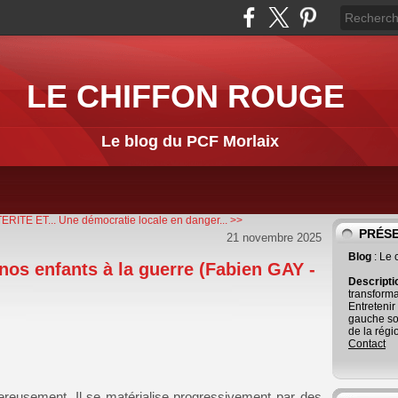
LE CHIFFON ROUGE
Le blog du PCF Morlaix
RITE ET...
Une démocratie locale en danger... >>
PRÉS
21 novembre 2025
Blog
: Le
nos enfants à la guerre (Fabien GAY -
Descript
transforma
Entretenir
gauche so
de la régi
Contact
ereusement. Il se matérialise progressivement par des