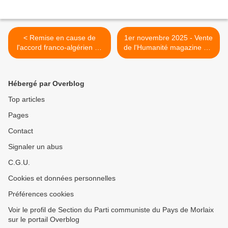
< Remise en cause de
1er novembre 2025 - Vente
l'accord franco-algérien de
de l'Humanité magazine sur
1968: le racisme du
le marché de Morlaix et
rassemblement national à
distribution de Rouge
visage découvert
Finistère >
Hébergé par Overblog
Top articles
Pages
Contact
Signaler un abus
C.G.U.
Cookies et données personnelles
Préférences cookies
Voir le profil de Section du Parti communiste du Pays de Morlaix
sur le portail Overblog