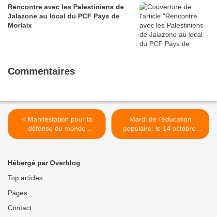
Rencontre avec les Palestiniens de
Jalazone au local du PCF Pays de
Morlaix
Commentaires
< Manifestation pour la
Mardi de l'éducation
défense du monde
populaire: le 14 octobre,
associatif à Morlaix ce
conférence-débat sur les
samedi 11 octobre (Photos
médicaments: de
Pierre-Yvon Boisnard)
l'innovation au pillage de la
Hébergé par Overblog
sécurité sociale par
l'industrie pharmaceutiques
Top articles
- Par Jean-Luc Olivier >
Pages
Contact