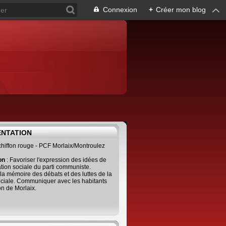
Connexion
+
Créer mon blog
ENTATION
 chiffon rouge - PCF Morlaix/Montroulez
ion
: Favoriser l'expression des idées de
tion sociale du parti communiste.
 la mémoire des débats et des luttes de la
ciale. Communiquer avec les habitants
on de Morlaix.