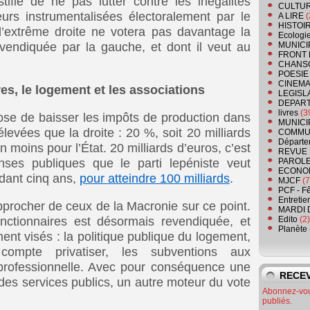
stifie de ne pas lutter contre les inégalités
CULTU
leurs instrumentalisées électoralement par le
A LIRE
(
HISTOI
l’extrême droite ne votera pas davantage la
Ecologi
evendiquée par la gauche, et dont il veut au
MUNICI
FRONT 
CHANS
POESIE
CINEMA
res, le logement et les associations
LEGISL
DEPART
livres
(3
ose de baisser les impôts de production dans
MUNICI
levées que la droite : 20 %, soit 20 milliards
COMMU
Départe
n moins pour l’État. 20 milliards d’euros, c’est
REVUE 
ses publiques que le parti lepéniste veut
PAROLE
ECONO
dant cinq ans,
pour atteindre 100 milliards
.
MJCF
(7
PCF - F
Entretie
pprocher de ceux de la Macronie sur ce point.
MARDI 
ctionnaires est désormais revendiquée, et
Edito
(2)
Planète
ent visés : la politique publique du logement,
l compte privatiser, les subventions aux
 professionnelle. Avec pour conséquence une
RECEV
 des services publics, un autre moteur du vote
Abonnez-vous
publiés.