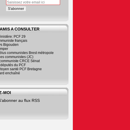
 AMIS A CONSULTER
inistère: PCF 29
mmuniste français
s Bigouden
imper
élus communistes Brest métropole
nes communistes (JC)
communiste CRCE Sénat
s députés du PCF
citoyen santé PCF Bretagne
rd enchaîné
Z-MOI
S'abonner au flux RSS