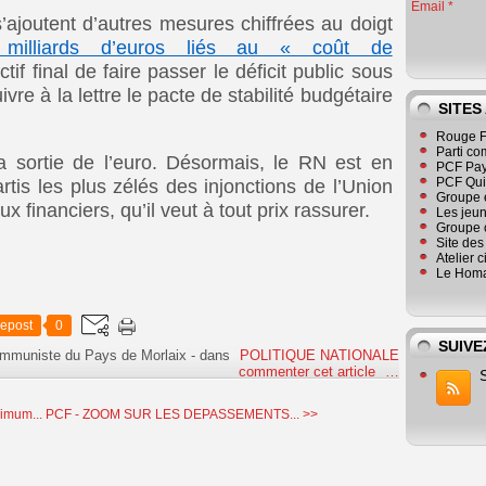
Email
ajoutent d’autres mesures chiffrées au doigt
milliards d’euros liés au « coût de
tif final de faire passer le déficit public sous
vre à la lettre le pacte de stabilité budgétaire
SITES
Rouge F
Parti co
a sortie de l’euro. Désormais, le RN est en
PCF Pay
PCF Qu
tis les plus zélés des injonctions de l’Union
Groupe 
financiers, qu’il veut à tout prix rassurer.
Les jeu
Groupe 
Site de
Atelier 
Le Homa
epost
0
SUIVE
ommuniste du Pays de Morlaix
-
dans
POLITIQUE NATIONALE
commenter cet article
…
nimum...
PCF - ZOOM SUR LES DEPASSEMENTS... >>