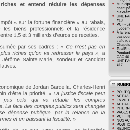
: Logeme
riches et entend réduire les dépenses
Municipa
chant pé
d’extrêm
UNE PAGE
#18
mpôt « sur la fortune financière » au rabais,
PCF - L
te les biens professionnels et la résidence
: Logeme
À la ren
entre 1,5 et 3 milliards d’euros de recettes.
pas pour
trafic »
Chapuis
assumée par ses cadres :
« Ce n’est pas en
TotalEn
s plus riches qu’on va redresser le pays »,
a
Pendant 
CAC 40 
r Jérôme Sainte-Marie, sondeur et candidat
UNE PAGE
latives
.
#17
RUBR
conomique de Jordan Bardella, Charles-Henri
POLITI
oin d’être la priorité.
« La justice fiscale peut
ACTUAL
t pas cela qui va rétablir les comptes
LA VIE
ACTUAL
e
.
La face des comptes publics sera changée
INTERN
se dépense publique, par la relance de la
PAGES 
PCF FI
mes et en baissant la fiscalité. »
NOS AC
POSITI
REUNIO