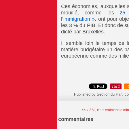
Ces économies, auxquelles s’
mouillé, comme les
25 
l’immigration »,
ont pour objec
les 3 % du PIB. Et donc de sui
dicté par Bruxelles.
Il semble loin le temps de l
matière budgétaire un des par
européenne comme des milieux 
R
Published by Section du Parti c
<< « 2 %, c’est vraiment le mi
commentaires