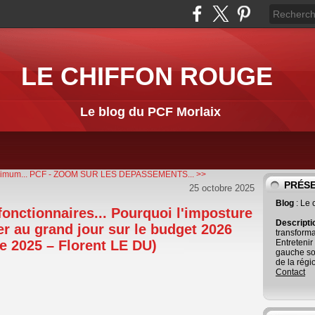
LE CHIFFON ROUGE
Le blog du PCF Morlaix
nimum...
PCF - ZOOM SUR LES DEPASSEMENTS... >>
PRÉS
25 octobre 2025
Blog
: Le
onctionnaires... Pourquoi l'imposture
Descript
er au grand jour sur le budget 2026
transforma
 2025 – Florent LE DU)
Entretenir
gauche so
de la régi
Contact