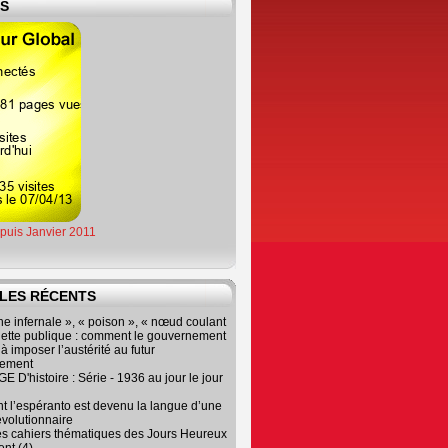
ES
epuis Janvier 2011
LES RÉCENTS
e infernale », « poison », « nœud coulant
dette publique : comment le gouvernement
à imposer l’austérité au futur
nement
 D'histoire : Série - 1936 au jour le jour
 l’espéranto est devenu la langue d’une
évolutionnaire
es cahiers thématiques des Jours Heureux