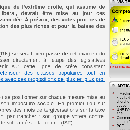
VISIT
ique de l’extrême droite, qui assume de
ibéral, devrait être mise au jour ces
semblée. À prévoir, des votes proches de
tion des plus riches et pour la baisse des
(RN) se serait bien passé de cet examen du
sser directement à l’étape des législatives
enir sur cette ligne de crête consistant
En réalité d
fenseur des classes populaires tout en
res avec des propositions de plus en plus pro-
ARTIC
« Machin
oir se positionner sur chaque mesure mise au
» de la 
cherche 
 son imposture sociale. En premier lieu sur
gouver
 Après des mois de tergiversations sur la taxe
UNE PAGE
#19
i par trancher : son groupe votera contre.
Comment
e solidarité sur la fortune (ISF).
utopie r
PCF - L