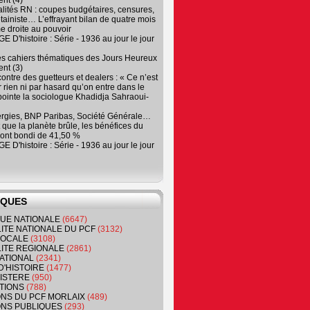
nt (4)
lités RN : coupes budgétaires, censures,
tainiste… L’effrayant bilan de quatre mois
e droite au pouvoir
 D'histoire : Série - 1936 au jour le jour
es cahiers thématiques des Jours Heureux
nt (3)
contre des guetteurs et dealers : « Ce n’est
 rien ni par hasard qu’on entre dans le
, pointe la sociologue Khadidja Sahraoui-
ergies, BNP Paribas, Société Générale…
que la planète brûle, les bénéfices du
ont bondi de 41,50 %
 D'histoire : Série - 1936 au jour le jour
IQUES
QUE NATIONALE
(6647)
ITE NATIONALE DU PCF
(3132)
 LOCALE
(3108)
ITE REGIONALE
(2861)
ATIONAL
(2341)
D'HISTOIRE
(1477)
NISTERE
(950)
TIONS
(788)
ONS DU PCF MORLAIX
(489)
NS PUBLIQUES
(293)