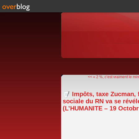
<< « 2 %, c’est vraiment le mi
Impôts, taxe Zucman, f
sociale du RN va se révél
(L’HUMANITE – 19 Octobre