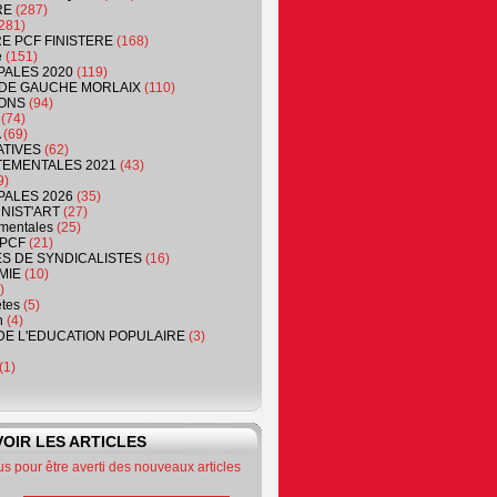
RE
(287)
281)
RE PCF FINISTERE
(168)
e
(151)
PALES 2020
(119)
DE GAUCHE MORLAIX
(110)
ONS
(94)
(74)
(69)
ATIVES
(62)
EMENTALES 2021
(43)
9)
PALES 2026
(35)
NIST'ART
(27)
mentales
(25)
PCF
(21)
S DE SYNDICALISTES
(16)
MIE
(10)
)
êtes
(5)
n
(4)
DE L'EDUCATION POPULAIRE
(3)
(1)
OIR LES ARTICLES
 pour être averti des nouveaux articles