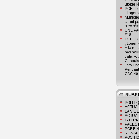
Comment
utopie r
PCF - L
: Logeme
Municipa
chant pé
d’extrêm
UNE PAGE
#18
PCF - L
: Logeme
À la ren
pas pour
trafic »
Chapuis
TotalEn
Pendant 
CAC 40 
RUBR
POLITI
ACTUAL
LA VIE
ACTUAL
INTERN
PAGES 
PCF FI
NOS AC
POSITI