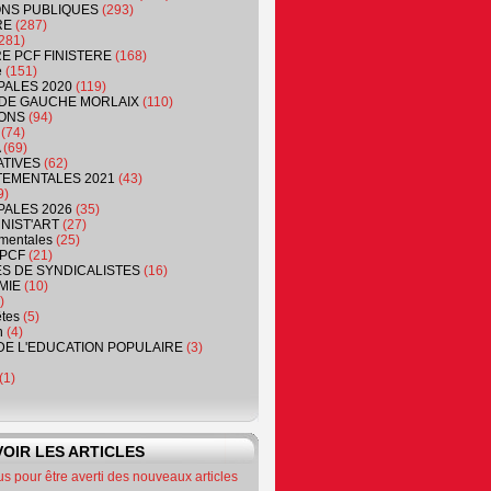
NS PUBLIQUES
(293)
RE
(287)
281)
RE PCF FINISTERE
(168)
e
(151)
PALES 2020
(119)
DE GAUCHE MORLAIX
(110)
ONS
(94)
(74)
(69)
ATIVES
(62)
EMENTALES 2021
(43)
9)
PALES 2026
(35)
NIST'ART
(27)
mentales
(25)
PCF
(21)
S DE SYNDICALISTES
(16)
MIE
(10)
)
êtes
(5)
n
(4)
DE L'EDUCATION POPULAIRE
(3)
(1)
OIR LES ARTICLES
 pour être averti des nouveaux articles