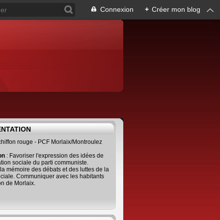
Connexion
+
Créer mon blog
ENTATION
 chiffon rouge - PCF Morlaix/Montroulez
ion
: Favoriser l'expression des idées de
tion sociale du parti communiste.
 la mémoire des débats et des luttes de la
ciale. Communiquer avec les habitants
on de Morlaix.