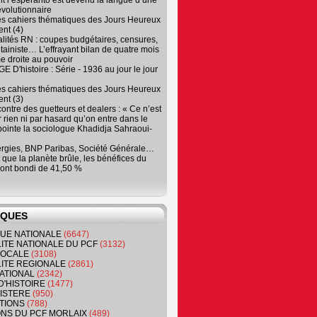
 l’espéranto est devenu la langue d’une
évolutionnaire
es cahiers thématiques des Jours Heureux
nt (4)
lités RN : coupes budgétaires, censures,
tainiste… L’effrayant bilan de quatre mois
e droite au pouvoir
 D'histoire : Série - 1936 au jour le jour
es cahiers thématiques des Jours Heureux
nt (3)
contre des guetteurs et dealers : « Ce n’est
 rien ni par hasard qu’on entre dans le
, pointe la sociologue Khadidja Sahraoui-
ergies, BNP Paribas, Société Générale…
que la planète brûle, les bénéfices du
ont bondi de 41,50 %
IQUES
QUE NATIONALE
(6647)
ITE NATIONALE DU PCF
(3132)
 LOCALE
(3108)
ITE REGIONALE
(2861)
ATIONAL
(2342)
D'HISTOIRE
(1477)
NISTERE
(950)
TIONS
(788)
ONS DU PCF MORLAIX
(489)