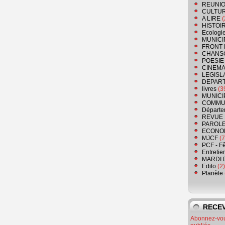
REUNIO
CULTU
A LIRE
(
HISTOI
Ecologi
MUNICI
FRONT 
CHANS
POESIE
CINEMA
LEGISL
DEPART
livres
(3
MUNICI
COMMU
Départe
REVUE 
PAROLE
ECONO
MJCF
(7
PCF - F
Entretie
MARDI 
Edito
(2)
Planète
RECEV
Abonnez-vous