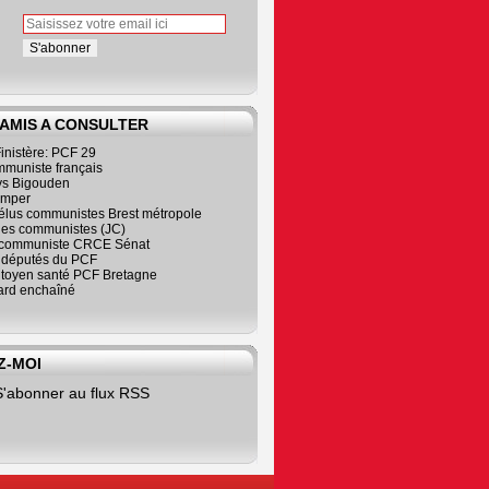
 AMIS A CONSULTER
inistère: PCF 29
mmuniste français
s Bigouden
imper
élus communistes Brest métropole
nes communistes (JC)
communiste CRCE Sénat
s députés du PCF
citoyen santé PCF Bretagne
rd enchaîné
Z-MOI
S'abonner au flux RSS