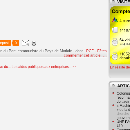
VISIT
epost
0
on du Parti communiste du Pays de Morlaix
-
dans
PCF - Fêtes
commenter cet article
…
ve du...
Les aides publiques aux entreprises... >>
En réalité d
ARTIC
Colonisa
reconnai
doit agi
« Machin
» de la 
cherche 
gouver
UNE PAGE
#19