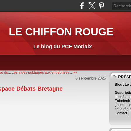
LE CHIFFON ROUGE
Le blog du PCF Morlaix
ve du...
Les aides publiques aux entreprises... >>
PRÉS
8 septembre 2025
Blog
: Le
Espace Débats Bretagne
Descript
transforma
Entretenir
gauche so
de la régi
Contact