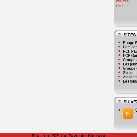
publiés.
Email
SITES
Rouge F
Parti co
PCF Pay
PCF Qu
Groupe 
Les jeu
Groupe 
Site de
Atelier 
Le Homa
SUIVE
Section PCF du Pays de Morlaix